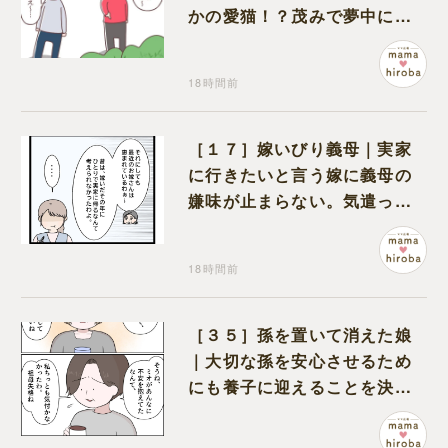
かの愛猫！？茂みで夢中にな
ってなめる現場を発見
18時間前
［１７］嫁いびり義母｜実家
に行きたいと言う嫁に義母の
嫌味が止まらない。気遣って
くれるのは義父だけ
18時間前
［３５］孫を置いて消えた娘
｜大切な孫を安心させるため
にも養子に迎えることを決心
する