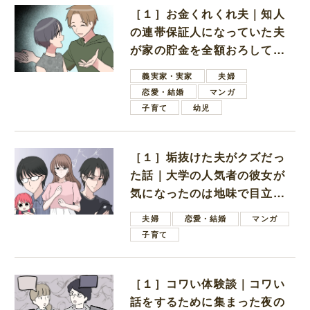
［１］お金くれくれ夫｜知人
の連帯保証人になっていた夫
が家の貯金を全額おろしてほ
しいと言ってきた
義実家・実家
夫婦
恋愛・結婚
マンガ
子育て
幼児
［１］垢抜けた夫がクズだっ
た話｜大学の人気者の彼女が
気になったのは地味で目立た
ない男子学生
夫婦
恋愛・結婚
マンガ
子育て
［１］コワい体験談｜コワい
話をするために集まった夜の