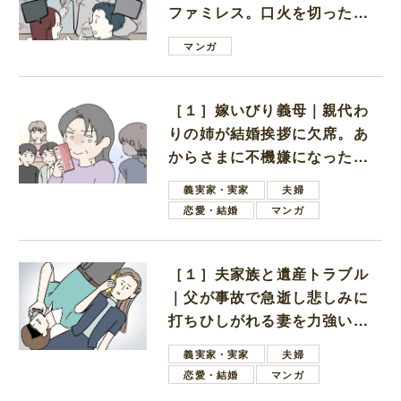
ファミレス。口火を切ったの
は電車好きの男の子ママ
マンガ
［１］嫁いびり義母｜親代わ
りの姉が結婚挨拶に欠席。あ
からさまに不機嫌になった義
母
義実家・実家
夫婦
恋愛・結婚
マンガ
［１］夫家族と遺産トラブル
｜父が事故で急逝し悲しみに
打ちひしがれる妻を力強い言
葉で励ます夫
義実家・実家
夫婦
恋愛・結婚
マンガ