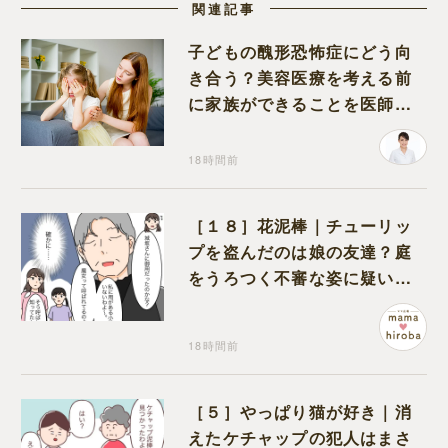
関連記事
子どもの醜形恐怖症にどう向
き合う？美容医療を考える前
に家族ができることを医師が
解説します
18時間前
［１８］花泥棒｜チューリッ
プを盗んだのは娘の友達？庭
をうろつく不審な姿に疑いが
深まる
18時間前
［５］やっぱり猫が好き｜消
えたケチャップの犯人はまさ