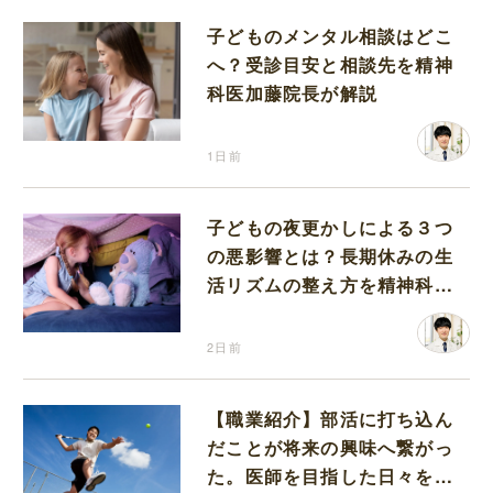
子どものメンタル相談はどこ
へ？受診目安と相談先を精神
科医加藤院長が解説
1日前
子どもの夜更かしによる３つ
の悪影響とは？長期休みの生
活リズムの整え方を精神科医
が解説
2日前
【職業紹介】部活に打ち込ん
だことが将来の興味へ繋がっ
た。医師を目指した日々を振