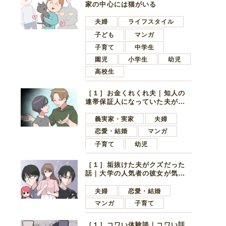
家の中心には猫がいる
夫婦
ライフスタイル
子ども
マンガ
子育て
中学生
園児
小学生
幼児
高校生
［１］お金くれくれ夫｜知人の
連帯保証人になっていた夫が家
の貯金を全額おろしてほしいと
言ってきた
義実家・実家
夫婦
恋愛・結婚
マンガ
子育て
幼児
［１］垢抜けた夫がクズだった
話｜大学の人気者の彼女が気に
なったのは地味で目立たない男
子学生
夫婦
恋愛・結婚
マンガ
子育て
［１］コワい体験談｜コワい話