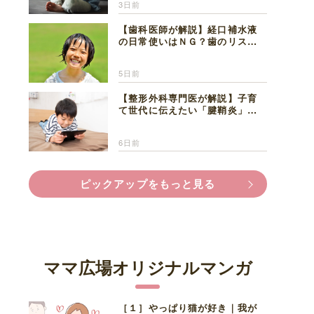
3日前
【歯科医師が解説】経口補水液
の日常使いはＮＧ？歯のリスク
と熱中症対策
5日前
【整形外科専門医が解説】子育
て世代に伝えたい「腱鞘炎」の
正しい知識と対処法
6日前
ピックアップをもっと見る
ママ広場オリジナルマンガ
［１］やっぱり猫が好き｜我が