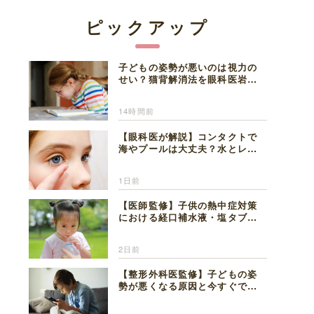
ピックアップ
子どもの姿勢が悪いのは視力の
せい？猫背解消法を眼科医岩見
理事長が解説
14時間前
【眼科医が解説】コンタクトで
海やプールは大丈夫？水とレン
ズの注意点
1日前
【医師監修】子供の熱中症対策
における経口補水液・塩タブレ
ットの適切な活用法と水分補給
の注意点
2日前
【整形外科医監修】子どもの姿
勢が悪くなる原因と今すぐでき
る改善習慣４選