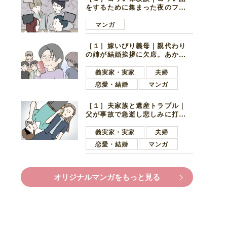
をするために集まった夜のファ
ミレス。口火を切ったのは電車
好きの男の子ママ
マンガ
［１］嫁いびり義母｜親代わり
の姉が結婚挨拶に欠席。あから
さまに不機嫌になった義母
義実家・実家
夫婦
恋愛・結婚
マンガ
［１］夫家族と遺産トラブル｜
父が事故で急逝し悲しみに打ち
ひしがれる妻を力強い言葉で励
ます夫
義実家・実家
夫婦
恋愛・結婚
マンガ
オリジナルマンガをもっと見る