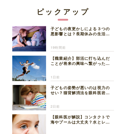
ピックアップ
子どもの夜更かしによる３つの
悪影響とは？長期休みの生活リ
ズムの整え方を精神科医が解説
19時間前
【職業紹介】部活に打ち込んだ
ことが将来の興味へ繋がった。
医師を目指した日々を振り返っ
て思うこと
1日前
子どもの姿勢が悪いのは視力の
せい？猫背解消法を眼科医岩見
理事長が解説
2日前
【眼科医が解説】コンタクトで
海やプールは大丈夫？水とレン
ズの注意点