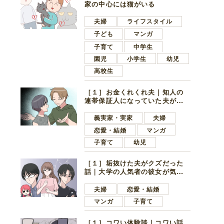
家の中心には猫がいる
夫婦
ライフスタイル
子ども
マンガ
子育て
中学生
園児
小学生
幼児
高校生
［１］お金くれくれ夫｜知人の
連帯保証人になっていた夫が家
の貯金を全額おろしてほしいと
言ってきた
義実家・実家
夫婦
恋愛・結婚
マンガ
子育て
幼児
［１］垢抜けた夫がクズだった
話｜大学の人気者の彼女が気に
なったのは地味で目立たない男
子学生
夫婦
恋愛・結婚
マンガ
子育て
［１］コワい体験談｜コワい話