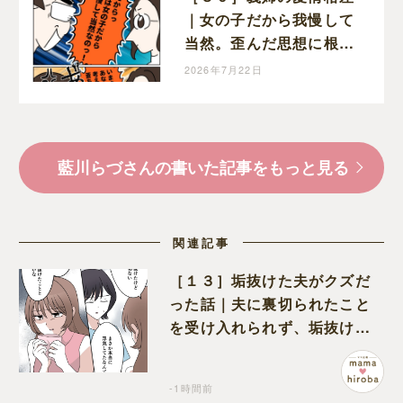
｜女の子だから我慢して
当然。歪んだ思想に根強
く影響する義姉の生い立
2026年7月22日
ちという名の傷
藍川らづさんの書いた記事をもっと見る
関連記事
［１３］垢抜けた夫がクズだ
った話｜夫に裏切られたこと
を受け入れられず、垢抜けた
ことが関係しているのかと嘆
く
-1時間前