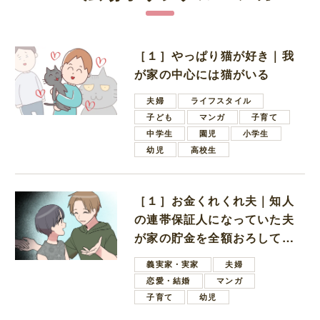
［１］やっぱり猫が好き｜我
が家の中心には猫がいる
夫婦
ライフスタイル
子ども
マンガ
子育て
中学生
園児
小学生
幼児
高校生
［１］お金くれくれ夫｜知人
の連帯保証人になっていた夫
が家の貯金を全額おろしてほ
しいと言ってきた
義実家・実家
夫婦
恋愛・結婚
マンガ
子育て
幼児