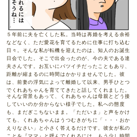
５年前に夫を亡くした私。当時は再婚を考える余裕
などなく、ただ愛花を育てるために仕事に打ち込む
日々。そんな私が転機を迎えたのは、知人のお誕生
日会でした。そこで出会ったのが、今の夫である達
夫さんです。お互いにバツイチだったこともあり、
距離が縮まるのに時間はかかりませんでした。彼
は、前妻の浮気によって離婚して以来、男手ひとつ
でくれあちゃんを育ててきたと話してくれました。
そんな背景もあって、くれあちゃんは母親とどう接
していいのか分からない様子でした。私への態度
も、まだぎこちないまま。「ただいま」と声をかけ
ても、くれあちゃんはうつむきがちに「・・・おか
えりなさい」と小さく答えるだけです。彼女が私の
ことを『ママ』と呼んでくれるには、もう少し時間