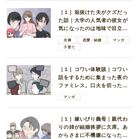
［１］垢抜けた夫がクズだっ
た話｜大学の人気者の彼女が
気になったのは地味で目立た
ない男子学生
夫婦
恋愛・結婚
マンガ
子育て
［１］コワい体験談｜コワい
話をするために集まった夜の
ファミレス。口火を切ったの
は電車好きの男の子ママ
マンガ
［１］嫁いびり義母｜親代わ
りの姉が結婚挨拶に欠席。あ
からさまに不機嫌になった義