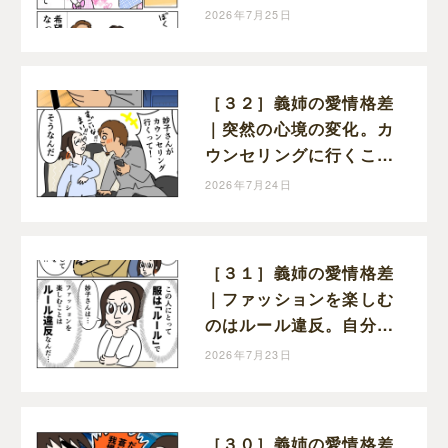
は簡単に消えないけれど
2026年7月25日
この笑顔を守りたい
［３２］義姉の愛情格差
｜突然の心境の変化。カ
ウンセリングに行くこと
を受け入れた義姉
2026年7月24日
［３１］義姉の愛情格差
｜ファッションを楽しむ
のはルール違反。自分勝
手な呪縛でがんじがらめ
2026年7月23日
［３０］義姉の愛情格差