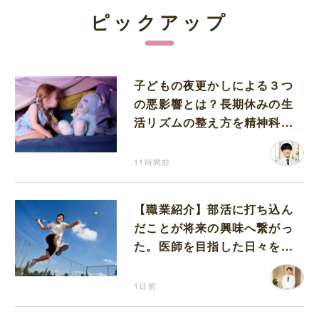
ピックアップ
子どもの夜更かしによる３つ
の悪影響とは？長期休みの生
活リズムの整え方を精神科医
が解説
11時間前
【職業紹介】部活に打ち込ん
だことが将来の興味へ繋がっ
た。医師を目指した日々を振
り返って思うこと
1日前