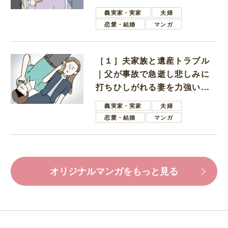
母
義実家・実家
夫婦
恋愛・結婚
マンガ
［１］夫家族と遺産トラブル
｜父が事故で急逝し悲しみに
打ちひしがれる妻を力強い言
葉で励ます夫
義実家・実家
夫婦
恋愛・結婚
マンガ
オリジナルマンガをもっと見る