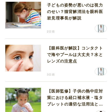
子どもの姿勢が悪いのは視力
のせい？猫背解消法を眼科医
岩見理事長が解説
2日前
【眼科医が解説】コンタクト
で海やプールは大丈夫？水と
レンズの注意点
3日前
【医師監修】子供の熱中症対
策における経口補水液・塩タ
ブレットの適切な活用法と水
分補給の注意点