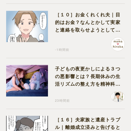
［１０］お金くれくれ夫｜目
的はお金？なんとかして実家
と連絡を取らせようとしてく
る夫が怪しすぎる
-1時間前
子どもの夜更かしによる３つ
の悪影響とは？長期休みの生
活リズムの整え方を精神科医
が解説
23時間前
［１６］夫家族と遺産トラブ
ル｜離婚成立済みと告げると