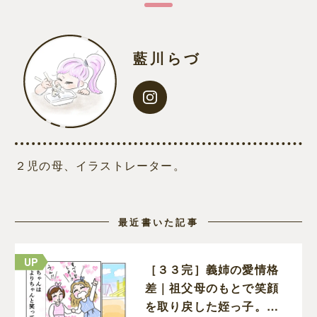
藍川らづ
２児の母、イラストレーター。
最近書いた記事
［３３完］義姉の愛情格
差｜祖父母のもとで笑顔
を取り戻した姪っ子。傷