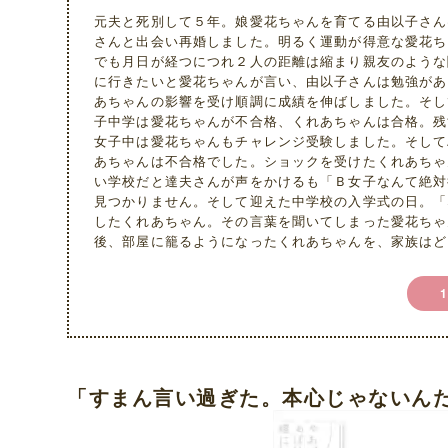
元夫と死別して５年。娘愛花ちゃんを育てる由以子さん
さんと出会い再婚しました。明るく運動が得意な愛花ち
でも月日が経つにつれ２人の距離は縮まり親友のような
に行きたいと愛花ちゃんが言い、由以子さんは勉強があ
あちゃんの影響を受け順調に成績を伸ばしました。そし
子中学は愛花ちゃんが不合格、くれあちゃんは合格。残
女子中は愛花ちゃんもチャレンジ受験しました。そして
あちゃんは不合格でした。ショックを受けたくれあちゃ
い学校だと達夫さんが声をかけるも「Ｂ女子なんて絶対
見つかりません。そして迎えた中学校の入学式の日。「
したくれあちゃん。その言葉を聞いてしまった愛花ちゃ
後、部屋に籠るようになったくれあちゃんを、家族はど
「すまん言い過ぎた。本心じゃないん