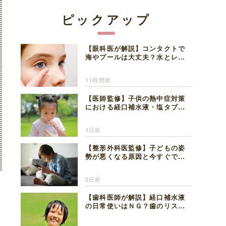
ピックアップ
【眼科医が解説】コンタクトで
海やプールは大丈夫？水とレン
ズの注意点
11時間前
【医師監修】子供の熱中症対策
における経口補水液・塩タブレ
ットの適切な活用法と水分補給
の注意点
1日前
【整形外科医監修】子どもの姿
勢が悪くなる原因と今すぐでき
る改善習慣４選
2日前
【歯科医師が解説】経口補水液
の日常使いはＮＧ？歯のリスク
と熱中症対策