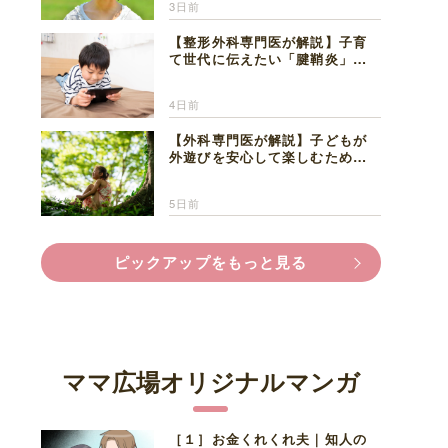
3日前
【整形外科専門医が解説】子育
て世代に伝えたい「腱鞘炎」の
正しい知識と対処法
4日前
【外科専門医が解説】子どもが
外遊びを安心して楽しむため
に、家族で知っておきたいマダ
ニ対策
5日前
ピックアップをもっと見る
ママ広場オリジナルマンガ
［１］お金くれくれ夫｜知人の