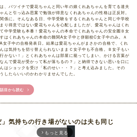
は、バツイチで愛花ちゃんと同い年の娘くれあちゃんを育てる達夫
ゃんと引っ込み思案で勉強が得意なくれあちゃんの性格は正反対。
関係に。そんなある日、中学受験をするくれあちゃんと同じ中学校
まり得意ではない愛花ちゃんを心配しましたが、愛花ちゃんはくれ
て中学受験も本番！愛花ちゃんの本命でくれあちゃんの安全圏Ｂ女
すはくれあちゃんの本命の難関A女子中と併願校C女子中のみ。Ａ
A女子中の合格発表日。結果は愛花ちゃんがまさかの合格で、くれ
んは気持ちを切り替えられないままＣ女子中も不合格。Ｂ女子もい
行かない！」とくれあちゃんは部屋に籠ってしまい、かける言葉が
なんで愛花が受かって私が落ちるの？」と納得できない思いを口に
んはショックを受け「私のせい・・？」と考え込みました。その
うしたらいいのかわかりませんでした。
1話目から読む
だ」気持ちの行き場がないのは夫も同じ
もっと見る
arrow_forward_ios