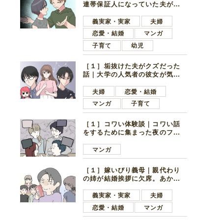
連帯保証人になっていた夫が家
の貯金を全額おろしてほしいと
言ってきた
義実家・実家
夫婦
恋愛・結婚
マンガ
子育て
幼児
［１］垢抜けた夫がクズだった
話｜大学の人気者の彼女が気に
なったのは地味で目立たない男
子学生
夫婦
恋愛・結婚
マンガ
子育て
［１］コワい体験談｜コワい話
をするために集まった夜のファ
ミレス。口火を切ったのは電車
好きの男の子ママ
マンガ
［１］嫁いびり義母｜親代わり
の姉が結婚挨拶に欠席。あから
さまに不機嫌になった義母
義実家・実家
夫婦
恋愛・結婚
マンガ