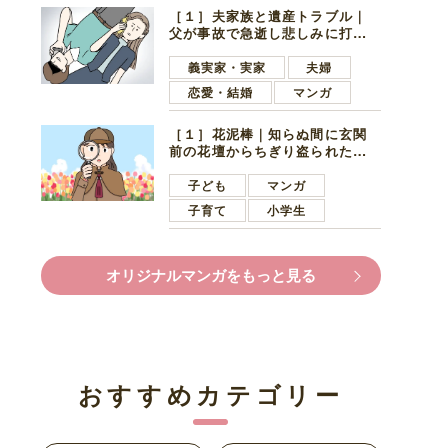
［１］夫家族と遺産トラブル｜
父が事故で急逝し悲しみに打ち
ひしがれる妻を力強い言葉で励
ます夫
義実家・実家
夫婦
恋愛・結婚
マンガ
［１］花泥棒｜知らぬ間に玄関
前の花壇からちぎり盗られたチ
ューリップ。朝の楽しみを奪わ
れたショックは大きい
子ども
マンガ
子育て
小学生
オリジナルマンガをもっと見る
おすすめカテゴリー