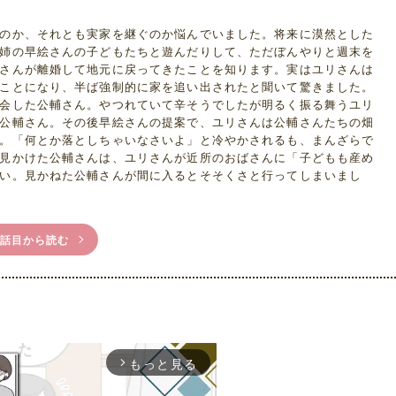
のか、それとも実家を継ぐのか悩んでいました。将来に漠然とした
姉の早絵さんの子どもたちと遊んだりして、ただぼんやりと週末を
さんが離婚して地元に戻ってきたことを知ります。実はユリさんは
ことになり、半ば強制的に家を追い出されたと聞いて驚きました。
会した公輔さん。やつれていて辛そうでしたが明るく振る舞うユリ
公輔さん。その後早絵さんの提案で、ユリさんは公輔さんたちの畑
。「何とか落としちゃいなさいよ」と冷やかされるも、まんざらで
見かけた公輔さんは、ユリさんが近所のおばさんに「子どもも産め
い。見かねた公輔さんが間に入るとそそくさと行ってしまいまし
1話目から読む
もっと見る
arrow_forward_ios