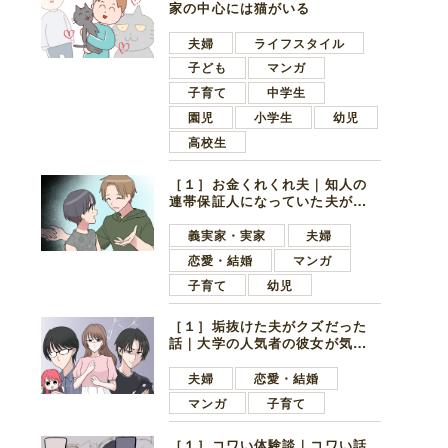
家の中心には猫がいる
夫婦
ライフスタイル
子ども
マンガ
子育て
中学生
園児
小学生
幼児
高校生
［１］お金くれくれ夫｜知人の
連帯保証人になっていた夫が家
の貯金を全額おろしてほしいと
言ってきた
義実家・実家
夫婦
恋愛・結婚
マンガ
子育て
幼児
［１］垢抜けた夫がクズだった
話｜大学の人気者の彼女が気に
なったのは地味で目立たない男
子学生
夫婦
恋愛・結婚
マンガ
子育て
［１］コワい体験談｜コワい話