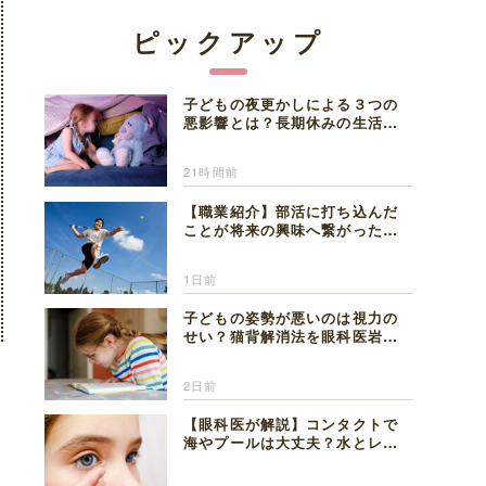
ピックアップ
子どもの夜更かしによる３つの
悪影響とは？長期休みの生活リ
ズムの整え方を精神科医が解説
21時間前
【職業紹介】部活に打ち込んだ
ことが将来の興味へ繋がった。
医師を目指した日々を振り返っ
て思うこと
1日前
子どもの姿勢が悪いのは視力の
せい？猫背解消法を眼科医岩見
理事長が解説
2日前
【眼科医が解説】コンタクトで
海やプールは大丈夫？水とレン
ズの注意点