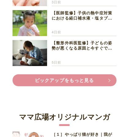
3日前
【医師監修】子供の熱中症対策
における経口補水液・塩タブレ
ットの適切な活用法と水分補給
の注意点
4日前
【整形外科医監修】子どもの姿
勢が悪くなる原因と今すぐでき
る改善習慣４選
5日前
ピックアップをもっと見る
ママ広場オリジナルマンガ
［１］やっぱり猫が好き｜我が