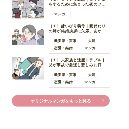
をするために集まった夜のファ
ミレス。口火を切ったのは電車
好きの男の子ママ
マンガ
［１］嫁いびり義母｜親代わり
の姉が結婚挨拶に欠席。あから
さまに不機嫌になった義母
義実家・実家
夫婦
恋愛・結婚
マンガ
［１］夫家族と遺産トラブル｜
父が事故で急逝し悲しみに打ち
ひしがれる妻を力強い言葉で励
ます夫
義実家・実家
夫婦
恋愛・結婚
マンガ
オリジナルマンガをもっと見る