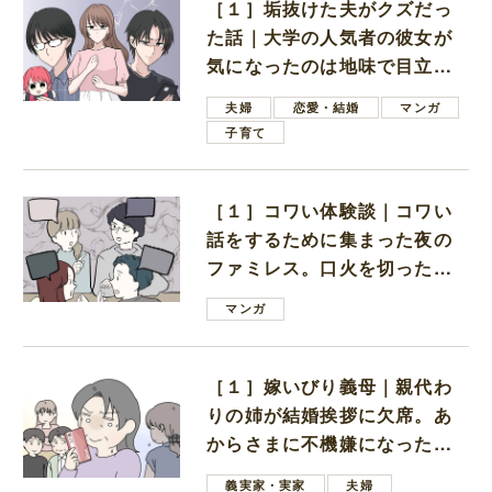
［１］垢抜けた夫がクズだっ
た話｜大学の人気者の彼女が
気になったのは地味で目立た
ない男子学生
夫婦
恋愛・結婚
マンガ
子育て
［１］コワい体験談｜コワい
話をするために集まった夜の
ファミレス。口火を切ったの
は電車好きの男の子ママ
マンガ
［１］嫁いびり義母｜親代わ
りの姉が結婚挨拶に欠席。あ
からさまに不機嫌になった義
母
義実家・実家
夫婦