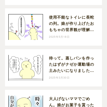
使用不能なトイレに長蛇
の列。娘が作り上げたお
もちゃの世界観が理解不
能だった｜アツアゲの育
2025年5月18日
児絵日記
待って。蒸しパンを作っ
たはずがナゼか運動場の
土みたいになりました。
｜アツアゲの育児絵日記
2025年3月30日
大人げないママでごめ
ん。娘がお菓子を貰った