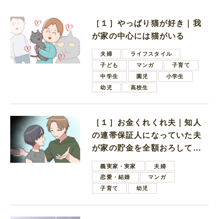
［１］やっぱり猫が好き｜我
が家の中心には猫がいる
夫婦
ライフスタイル
子ども
マンガ
子育て
中学生
園児
小学生
幼児
高校生
［１］お金くれくれ夫｜知人
の連帯保証人になっていた夫
が家の貯金を全額おろしてほ
しいと言ってきた
義実家・実家
夫婦
恋愛・結婚
マンガ
子育て
幼児