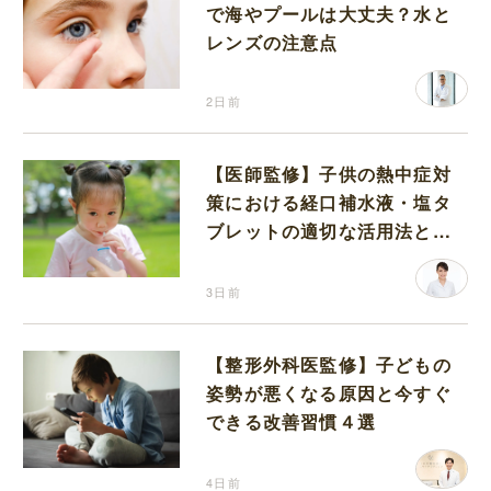
で海やプールは大丈夫？水と
レンズの注意点
2日前
【医師監修】子供の熱中症対
策における経口補水液・塩タ
ブレットの適切な活用法と水
分補給の注意点
3日前
【整形外科医監修】子どもの
姿勢が悪くなる原因と今すぐ
できる改善習慣４選
4日前