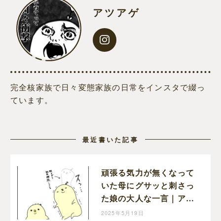
アツアゲ
完全核家族で日々変態家族の日常をインスタで綴っ
ています。
最近書いた記事
頑張る気力が無くなって
いた母にグサッと刺さっ
た娘の大人な一言｜アツ
アゲの育児絵日記
2025年5月19日