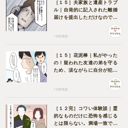
［１５］夫家族と遺産トラブ
ル｜自発的に記入された離婚
届けを提出しただけなので、
何も問題なし
13時間前
［１５］花泥棒｜私がやった
の！疑われた友達の弟を守る
ため、涙ながらに自分が犯人
だと名乗り出た娘
13時間前
［１２完］コワい体験談｜霊
的なものだけに恐怖を感じる
とは限らない。満場一致でコ