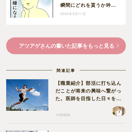
瞬間にどれを貰うか吟味
してしまう自分が嫌｜ア
2025年3月11日
ツアゲの育児絵日記
アツアゲさんの書いた記事をもっと見る
関連記事
【職業紹介】部活に打ち込ん
だことが将来の興味へ繋がっ
た。医師を目指した日々を振
り返って思うこと
13時間前