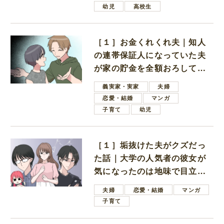
幼児
高校生
［１］お金くれくれ夫｜知人
の連帯保証人になっていた夫
が家の貯金を全額おろしてほ
しいと言ってきた
義実家・実家
夫婦
恋愛・結婚
マンガ
子育て
幼児
［１］垢抜けた夫がクズだっ
た話｜大学の人気者の彼女が
気になったのは地味で目立た
ない男子学生
夫婦
恋愛・結婚
マンガ
子育て