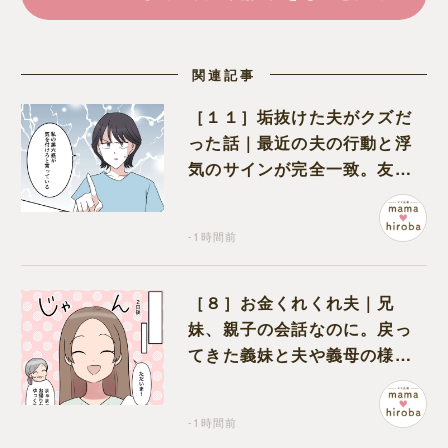
関連記事
［１１］垢抜けた夫がクズだ
った話｜最近の夫の行動と浮
気のサインが完全一致。友人
にも忠告され不安になる
-1時間前
［８］お金くれくれ夫｜兄
妹、親子の会話なのに。戻っ
てきた義妹と夫や義母の様子
になんだか違和感
-1時間前