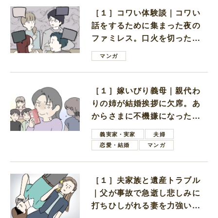
［１］コワい体験談｜コワい
話をするために集まった夜の
ファミレス。口火を切ったの
は電車好きの男の子ママ
マンガ
［１］嫁いびり義母｜親代わ
りの姉が結婚挨拶に欠席。あ
からさまに不機嫌になった義
母
義実家・実家
夫婦
恋愛・結婚
マンガ
［１］夫家族と遺産トラブル
｜父が事故で急逝し悲しみに
打ちひしがれる妻を力強い言
葉で励ます夫