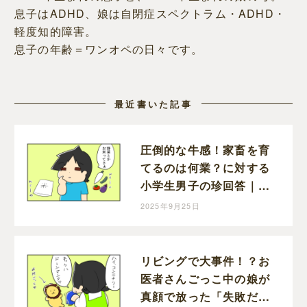
息子はADHD、娘は自閉症スペクトラム・ADHD・
軽度知的障害。
息子の年齢＝ワンオペの日々です。
最近書いた記事
圧倒的な牛感！家畜を育
てるのは何業？に対する
小学生男子の珍回答｜
mochikoの育児マンガ
2025年9月25日
リビングで大事件！？お
医者さんごっこ中の娘が
真顔で放った「失敗だ」