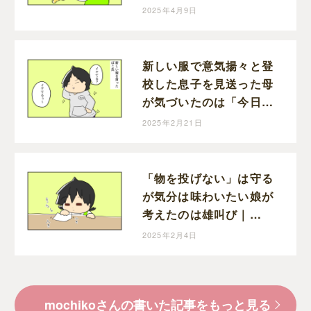
｜mochikoの育児マンガ
2025年4月9日
新しい服で意気揚々と登
校した息子を見送った母
が気づいたのは「今日、
習字ある日」｜mochiko
2025年2月21日
の育児マンガ
「物を投げない」は守る
が気分は味わいたい娘が
考えたのは雄叫び｜
mochikoの育児マンガ
2025年2月4日
mochikoさんの書いた記事をもっと見る