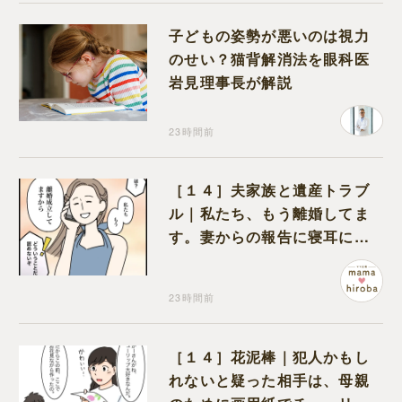
子どもの姿勢が悪いのは視力
のせい？猫背解消法を眼科医
岩見理事長が解説
23時間前
［１４］夫家族と遺産トラブ
ル｜私たち、もう離婚してま
す。妻からの報告に寝耳に水
の夫は大慌て
23時間前
［１４］花泥棒｜犯人かもし
れないと疑った相手は、母親