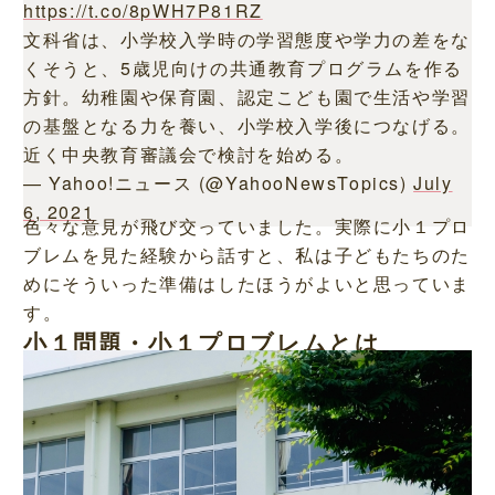
https://t.co/8pWH7P81RZ
文科省は、小学校入学時の学習態度や学力の差をな
くそうと、5歳児向けの共通教育プログラムを作る
方針。幼稚園や保育園、認定こども園で生活や学習
の基盤となる力を養い、小学校入学後につなげる。
近く中央教育審議会で検討を始める。
— Yahoo!ニュース (@YahooNewsTopics)
July
6, 2021
色々な意見が飛び交っていました。実際に小１プロ
ブレムを見た経験から話すと、私は子どもたちのた
めにそういった準備はしたほうがよいと思っていま
す。
小１問題・小１プロブレムとは