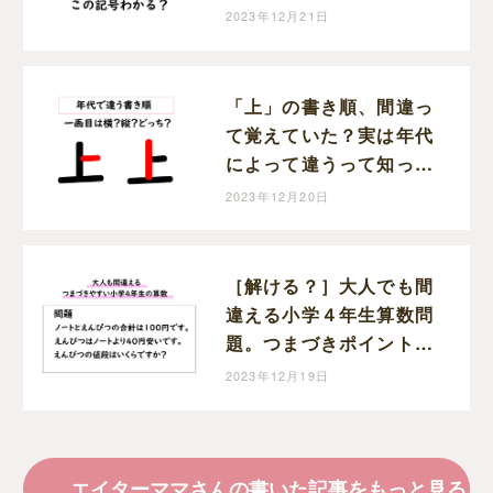
ていましたか？？
2023年12月21日
「上」の書き順、間違っ
て覚えていた？実は年代
によって違うって知って
いましたか？
2023年12月20日
［解ける？］大人でも間
違える小学４年生算数問
題。つまづきポイントと
考え方を覚えて克服しよ
2023年12月19日
う～！
エイターママさんの書いた記事をもっと見る