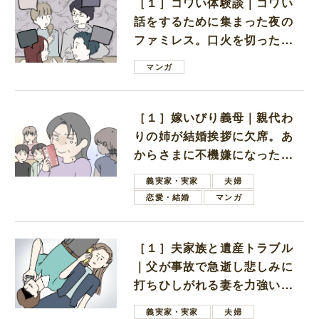
［１］コワい体験談｜コワい
話をするために集まった夜の
ファミレス。口火を切ったの
は電車好きの男の子ママ
マンガ
［１］嫁いびり義母｜親代わ
りの姉が結婚挨拶に欠席。あ
からさまに不機嫌になった義
母
義実家・実家
夫婦
恋愛・結婚
マンガ
［１］夫家族と遺産トラブル
｜父が事故で急逝し悲しみに
打ちひしがれる妻を力強い言
葉で励ます夫
義実家・実家
夫婦