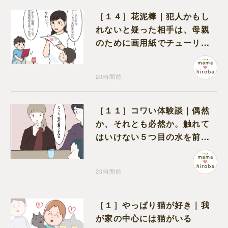
［１４］花泥棒｜犯人かもし
れないと疑った相手は、母親
のために画用紙でチューリッ
プを作っていただけだった
20時間前
［１１］コワい体験談｜偶然
か、それとも必然か。触れて
はいけない５つ目の水を前に
コワい話を続ける一同
20時間前
［１］やっぱり猫が好き｜我
が家の中心には猫がいる