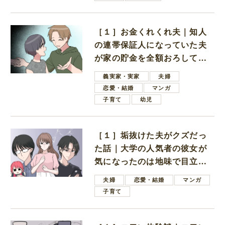
［１］お金くれくれ夫｜知人
の連帯保証人になっていた夫
が家の貯金を全額おろしてほ
しいと言ってきた
義実家・実家
夫婦
恋愛・結婚
マンガ
子育て
幼児
［１］垢抜けた夫がクズだっ
た話｜大学の人気者の彼女が
気になったのは地味で目立た
ない男子学生
夫婦
恋愛・結婚
マンガ
子育て