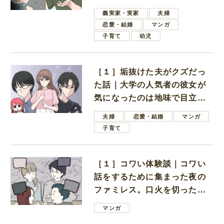
しいと言ってきた
義実家・実家
夫婦
恋愛・結婚
マンガ
子育て
幼児
［１］垢抜けた夫がクズだっ
た話｜大学の人気者の彼女が
気になったのは地味で目立た
ない男子学生
夫婦
恋愛・結婚
マンガ
子育て
［１］コワい体験談｜コワい
話をするために集まった夜の
ファミレス。口火を切ったの
は電車好きの男の子ママ
マンガ