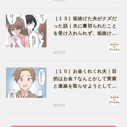
［１３］垢抜けた夫がクズだ
った話｜夫に裏切られたこと
を受け入れられず、垢抜けた
ことが関係しているのかと嘆
く
6時間前
［１０］お金くれくれ夫｜目
的はお金？なんとかして実家
と連絡を取らせようとしてく
る夫が怪しすぎる
6時間前