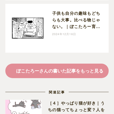
子供も自分の趣味もどち
らも大事。比べる物じゃ
ない。｜ぽこたろー育児
漫画
2024年12月16日
ぽこたろーさんの書いた記事をもっと見る
関連記事
［４］やっぱり猫が好き｜う
ちの猫ってちょっと変？人を