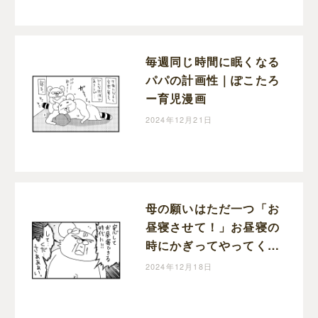
毎週同じ時間に眠くなる
パパの計画性｜ぽこたろ
ー育児漫画
2024年12月21日
母の願いはただ一つ「お
昼寝させて！」お昼寝の
時にかぎってやってくる
宣伝車｜ぽこたろー育児
2024年12月18日
漫画