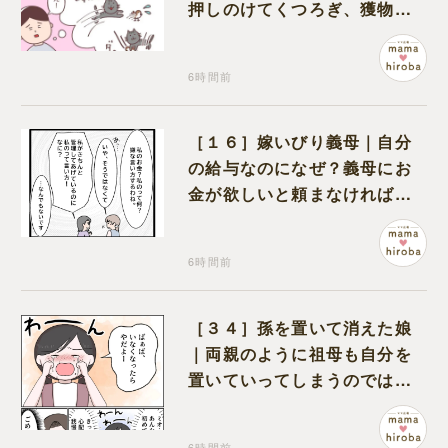
押しのけてくつろぎ、獲物に
も物怖じしない鋼のハート
6時間前
［１６］嫁いびり義母｜自分
の給与なのになぜ？義母にお
金が欲しいと頼まなければな
らない状況に疑問を抱く
6時間前
［３４］孫を置いて消えた娘
｜両親のように祖母も自分を
置いていってしまうのでは？
と怯えて泣く孫に心が痛む
6時間前