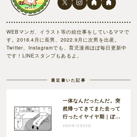
WEBマンガ、イラスト等の絵仕事をしているママで
す。2018.4月に長男、2022.9月に次男を出産。
Twitter、Instagramでも、育児漫画ほぼ毎日更新中
です！LINEスタンプもあるよ。
最近書いた記事
一体なんだったんだ。突
然帰ってきてまた去って
行ったイヤイヤ期｜ぽこ
たろー育児漫画
2024年12月22日