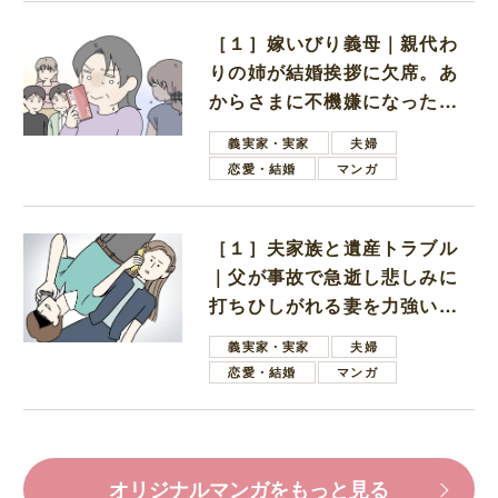
［１］嫁いびり義母｜親代わ
りの姉が結婚挨拶に欠席。あ
からさまに不機嫌になった義
母
義実家・実家
夫婦
恋愛・結婚
マンガ
［１］夫家族と遺産トラブル
｜父が事故で急逝し悲しみに
打ちひしがれる妻を力強い言
葉で励ます夫
義実家・実家
夫婦
恋愛・結婚
マンガ
オリジナルマンガをもっと見る