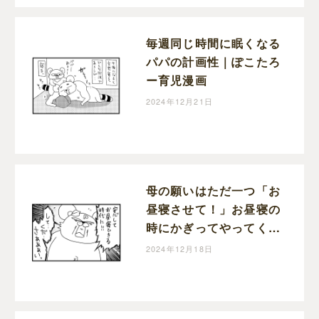
毎週同じ時間に眠くなる
パパの計画性｜ぽこたろ
ー育児漫画
2024年12月21日
母の願いはただ一つ「お
昼寝させて！」お昼寝の
時にかぎってやってくる
宣伝車｜ぽこたろー育児
2024年12月18日
漫画