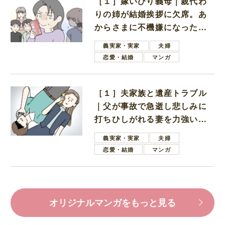
［１］嫁いびり義母｜親代わ
りの姉が結婚挨拶に欠席。あ
からさまに不機嫌になった義
母
義実家・実家
夫婦
恋愛・結婚
マンガ
［１］夫家族と遺産トラブル
｜父が事故で急逝し悲しみに
打ちひしがれる妻を力強い言
葉で励ます夫
義実家・実家
夫婦
恋愛・結婚
マンガ
オリジナルマンガをもっと見る