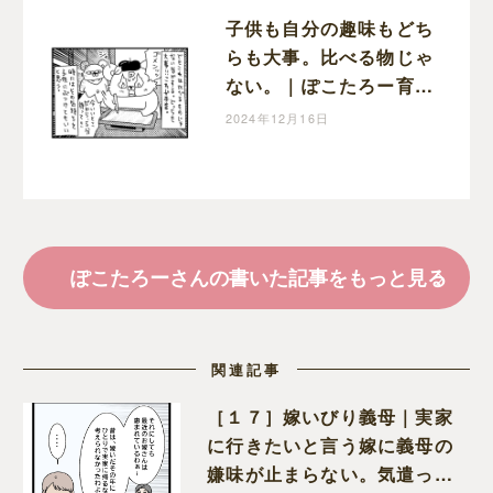
子供も自分の趣味もどち
らも大事。比べる物じゃ
ない。｜ぽこたろー育児
漫画
2024年12月16日
ぽこたろーさんの書いた記事をもっと見る
関連記事
［１７］嫁いびり義母｜実家
に行きたいと言う嫁に義母の
嫌味が止まらない。気遣って