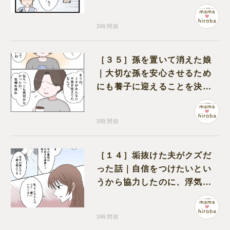
くれるのは義父だけ
3時間前
［３５］孫を置いて消えた娘
｜大切な孫を安心させるため
にも養子に迎えることを決心
する
3時間前
［１４］垢抜けた夫がクズだ
った話｜自信をつけたいとい
うから協力したのに、浮気と
いう形で裏切られる
3時間前