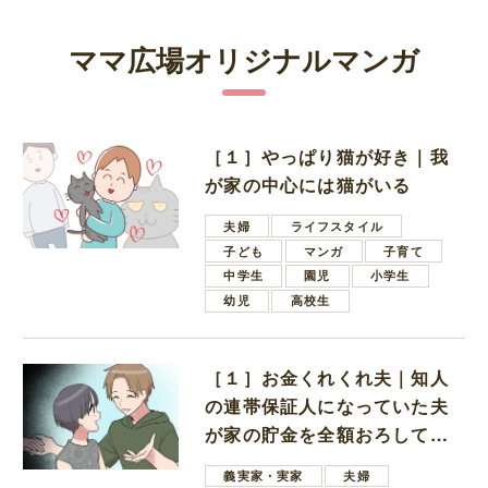
ママ広場オリジナルマンガ
［１］やっぱり猫が好き｜我
が家の中心には猫がいる
夫婦
ライフスタイル
子ども
マンガ
子育て
中学生
園児
小学生
幼児
高校生
［１］お金くれくれ夫｜知人
の連帯保証人になっていた夫
が家の貯金を全額おろしてほ
しいと言ってきた
義実家・実家
夫婦