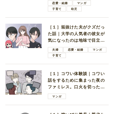
恋愛・結婚
マンガ
子育て
幼児
［１］垢抜けた夫がクズだっ
た話｜大学の人気者の彼女が
気になったのは地味で目立た
ない男子学生
夫婦
恋愛・結婚
マンガ
子育て
［１］コワい体験談｜コワい
話をするために集まった夜の
ファミレス。口火を切ったの
は電車好きの男の子ママ
マンガ