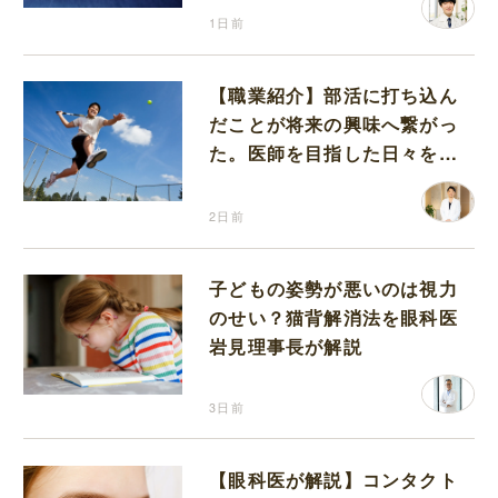
1日前
【職業紹介】部活に打ち込ん
だことが将来の興味へ繋がっ
た。医師を目指した日々を振
り返って思うこと
2日前
子どもの姿勢が悪いのは視力
のせい？猫背解消法を眼科医
岩見理事長が解説
3日前
【眼科医が解説】コンタクト