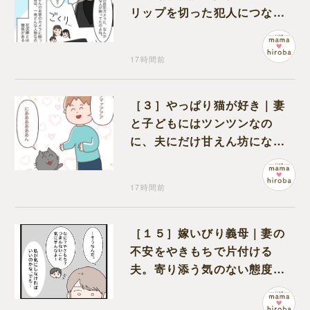
リップを切った犯人につなが
る証拠になるのか期待する
17時間前
［３］やっぱり猫が好き｜妻
と子どもにはツンツンなの
に、夫にだけ甘えん坊になる
猫のギャップに癒される
17時間前
［１５］嫁いびり義母｜妻の
不安をやきもちで片付ける
夫。寄り添う気のない態度に
モヤモヤが募る