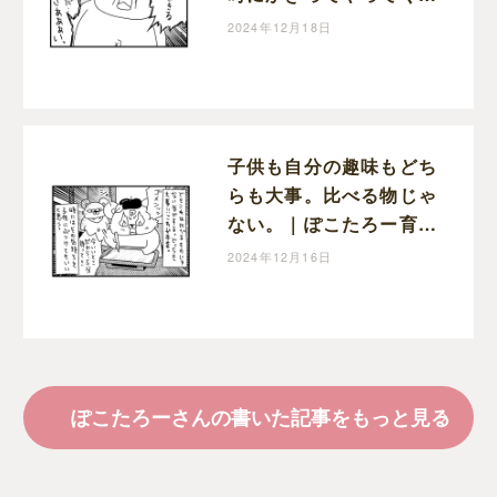
宣伝車｜ぽこたろー育児
2024年12月18日
漫画
子供も自分の趣味もどち
らも大事。比べる物じゃ
ない。｜ぽこたろー育児
漫画
2024年12月16日
ぽこたろーさんの書いた記事をもっと見る