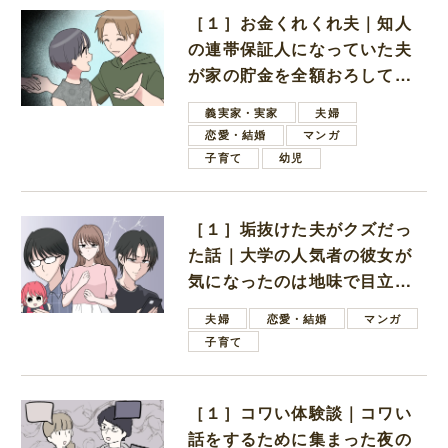
［１］お金くれくれ夫｜知人
の連帯保証人になっていた夫
が家の貯金を全額おろしてほ
しいと言ってきた
義実家・実家
夫婦
恋愛・結婚
マンガ
子育て
幼児
［１］垢抜けた夫がクズだっ
た話｜大学の人気者の彼女が
気になったのは地味で目立た
ない男子学生
夫婦
恋愛・結婚
マンガ
子育て
［１］コワい体験談｜コワい
話をするために集まった夜の