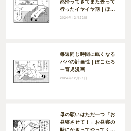
然帰ってきてまた去って
行ったイヤイヤ期｜ぽこ
たろー育児漫画
2024年12月22日
毎週同じ時間に眠くなる
パパの計画性｜ぽこたろ
ー育児漫画
2024年12月21日
母の願いはただ一つ「お
昼寝させて！」お昼寝の
時にかぎってやってくる