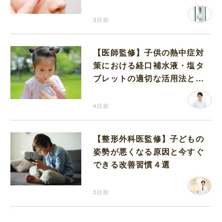
3日前
【医師監修】子供の熱中症対
策における経口補水液・塩タ
ブレットの適切な活用法と水
分補給の注意点
4日前
【整形外科医監修】子どもの
姿勢が悪くなる原因と今すぐ
できる改善習慣４選
5日前