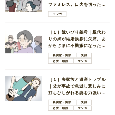
ファミレス。口火を切ったの
は電車好きの男の子ママ
マンガ
［１］嫁いびり義母｜親代わ
りの姉が結婚挨拶に欠席。あ
からさまに不機嫌になった義
母
義実家・実家
夫婦
恋愛・結婚
マンガ
［１］夫家族と遺産トラブル
｜父が事故で急逝し悲しみに
打ちひしがれる妻を力強い言
葉で励ます夫
義実家・実家
夫婦
恋愛・結婚
マンガ