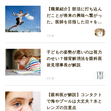
【職業紹介】部活に打ち込ん
だことが将来の興味へ繋がっ
た。医師を目指した日々を振
り返って思うこと
1日前
子どもの姿勢が悪いのは視力
のせい？猫背解消法を眼科医
岩見理事長が解説
2日前
【眼科医が解説】コンタクト
で海やプールは大丈夫？水と
レンズの注意点