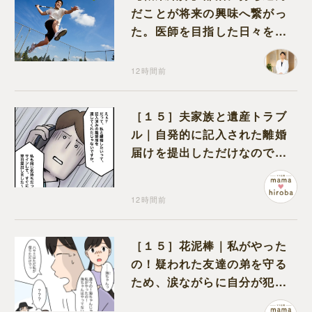
だことが将来の興味へ繋がっ
た。医師を目指した日々を振
り返って思うこと
12時間前
［１５］夫家族と遺産トラブ
ル｜自発的に記入された離婚
届けを提出しただけなので、
何も問題なし
12時間前
［１５］花泥棒｜私がやった
の！疑われた友達の弟を守る
ため、涙ながらに自分が犯人
だと名乗り出た娘