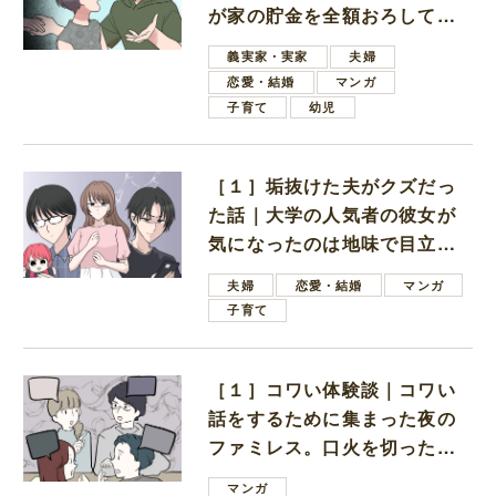
が家の貯金を全額おろしてほ
しいと言ってきた
義実家・実家
夫婦
恋愛・結婚
マンガ
子育て
幼児
［１］垢抜けた夫がクズだっ
た話｜大学の人気者の彼女が
気になったのは地味で目立た
ない男子学生
夫婦
恋愛・結婚
マンガ
子育て
［１］コワい体験談｜コワい
話をするために集まった夜の
ファミレス。口火を切ったの
は電車好きの男の子ママ
マンガ