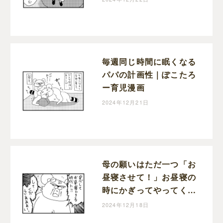
毎週同じ時間に眠くなる
パパの計画性｜ぽこたろ
ー育児漫画
2024年12月21日
母の願いはただ一つ「お
昼寝させて！」お昼寝の
時にかぎってやってくる
宣伝車｜ぽこたろー育児
2024年12月18日
漫画