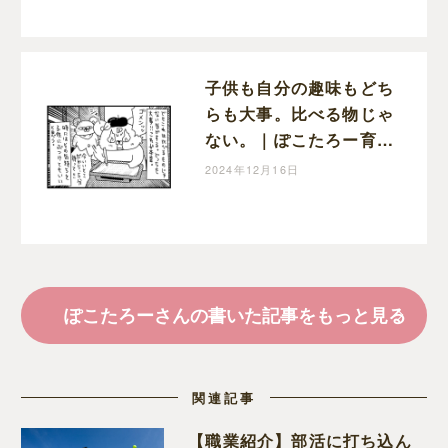
子供も自分の趣味もどち
らも大事。比べる物じゃ
ない。｜ぽこたろー育児
漫画
2024年12月16日
ぽこたろーさんの書いた記事をもっと見る
関連記事
【職業紹介】部活に打ち込ん