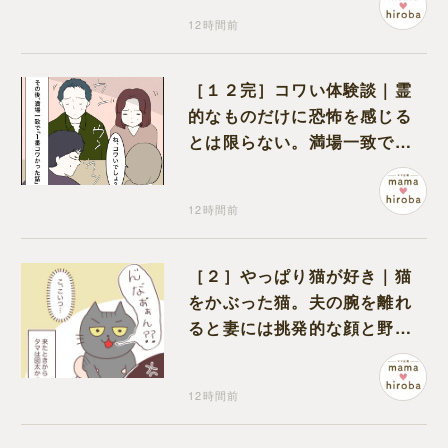
12時間前
［１２完］コワい体験談｜霊
的なものだけに恐怖を感じる
とは限らない。満場一致でコ
ワいと認定された意外な体験
12時間前
［２］やっぱり猫が好き｜猫
をかぶった猫。夫の腕を離れ
ると妻には挑発的な顔と野太
い鳴き声
12時間前