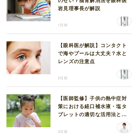
のせい？猫背解消法を眼科医
岩見理事長が解説
1日前
【眼科医が解説】コンタクト
で海やプールは大丈夫？水と
レンズの注意点
2日前
【医師監修】子供の熱中症対
策における経口補水液・塩タ
ブレットの適切な活用法と水
分補給の注意点
3日前