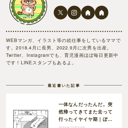
WEBマンガ、イラスト等の絵仕事をしているママで
す。2018.4月に長男、2022.9月に次男を出産。
Twitter、Instagramでも、育児漫画ほぼ毎日更新中
です！LINEスタンプもあるよ。
最近書いた記事
一体なんだったんだ。突
然帰ってきてまた去って
行ったイヤイヤ期｜ぽこ
たろー育児漫画
2024年12月22日