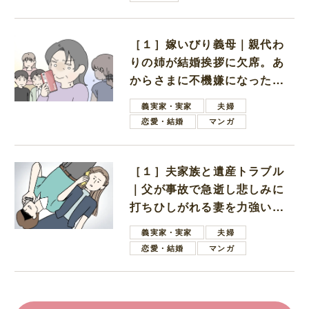
［１］嫁いびり義母｜親代わ
りの姉が結婚挨拶に欠席。あ
からさまに不機嫌になった義
母
義実家・実家
夫婦
恋愛・結婚
マンガ
［１］夫家族と遺産トラブル
｜父が事故で急逝し悲しみに
打ちひしがれる妻を力強い言
葉で励ます夫
義実家・実家
夫婦
恋愛・結婚
マンガ