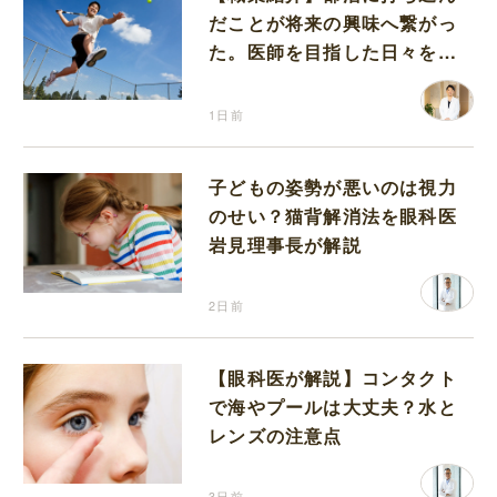
だことが将来の興味へ繋がっ
た。医師を目指した日々を振
り返って思うこと
1日前
子どもの姿勢が悪いのは視力
のせい？猫背解消法を眼科医
岩見理事長が解説
2日前
【眼科医が解説】コンタクト
で海やプールは大丈夫？水と
レンズの注意点
3日前