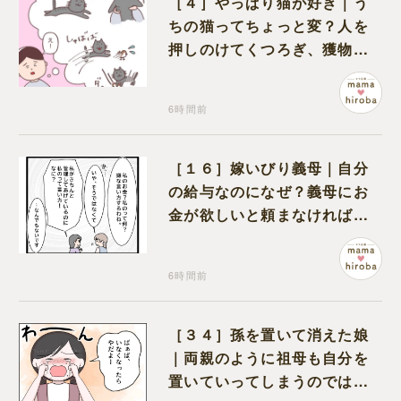
［４］やっぱり猫が好き｜う
ちの猫ってちょっと変？人を
押しのけてくつろぎ、獲物に
も物怖じしない鋼のハート
6時間前
［１６］嫁いびり義母｜自分
の給与なのになぜ？義母にお
金が欲しいと頼まなければな
らない状況に疑問を抱く
6時間前
［３４］孫を置いて消えた娘
｜両親のように祖母も自分を
置いていってしまうのでは？