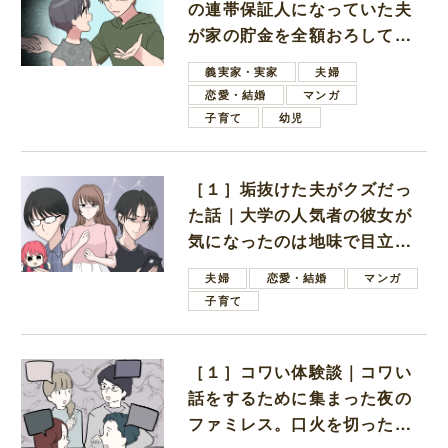
の連帯保証人になっていた夫
が家の貯金を全額おろしてほ
しいと言ってきた
義実家・実家
夫婦
恋愛・結婚
マンガ
子育て
幼児
［１］垢抜けた夫がクズだっ
た話｜大学の人気者の彼女が
気になったのは地味で目立た
ない男子学生
夫婦
恋愛・結婚
マンガ
子育て
［１］コワい体験談｜コワい
話をするために集まった夜の
ファミレス。口火を切ったの