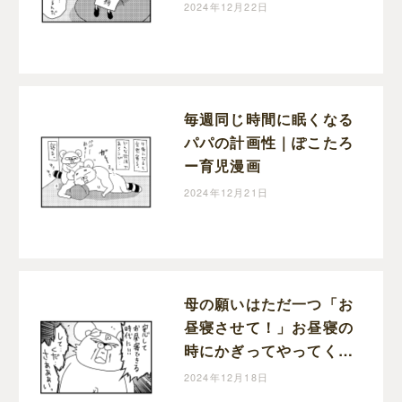
たろー育児漫画
2024年12月22日
毎週同じ時間に眠くなる
パパの計画性｜ぽこたろ
ー育児漫画
2024年12月21日
母の願いはただ一つ「お
昼寝させて！」お昼寝の
時にかぎってやってくる
宣伝車｜ぽこたろー育児
2024年12月18日
漫画