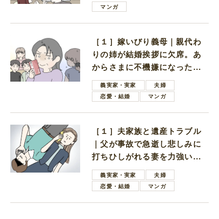
は電車好きの男の子ママ
マンガ
［１］嫁いびり義母｜親代わ
りの姉が結婚挨拶に欠席。あ
からさまに不機嫌になった義
母
義実家・実家
夫婦
恋愛・結婚
マンガ
［１］夫家族と遺産トラブル
｜父が事故で急逝し悲しみに
打ちひしがれる妻を力強い言
葉で励ます夫
義実家・実家
夫婦
恋愛・結婚
マンガ