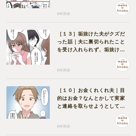
と怯えて泣く孫に心が痛む
6時間前
［１３］垢抜けた夫がクズだ
った話｜夫に裏切られたこと
を受け入れられず、垢抜けた
ことが関係しているのかと嘆
く
6時間前
［１０］お金くれくれ夫｜目
的はお金？なんとかして実家
と連絡を取らせようとしてく
る夫が怪しすぎる
6時間前