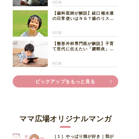
3日前
【歯科医師が解説】経口補水液
の日常使いはＮＧ？歯のリスク
と熱中症対策
5日前
【整形外科専門医が解説】子育
て世代に伝えたい「腱鞘炎」の
正しい知識と対処法
6日前
ピックアップをもっと見る
ママ広場オリジナルマンガ
［１］やっぱり猫が好き｜我が