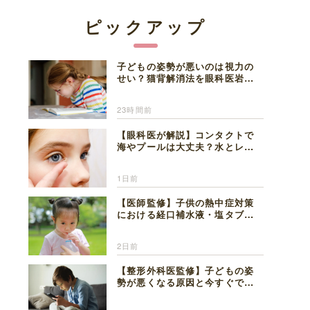
ピックアップ
子どもの姿勢が悪いのは視力の
せい？猫背解消法を眼科医岩見
理事長が解説
23時間前
【眼科医が解説】コンタクトで
海やプールは大丈夫？水とレン
ズの注意点
1日前
【医師監修】子供の熱中症対策
における経口補水液・塩タブレ
ットの適切な活用法と水分補給
の注意点
2日前
【整形外科医監修】子どもの姿
勢が悪くなる原因と今すぐでき
る改善習慣４選