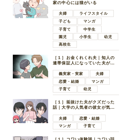
家の中心には猫がいる
夫婦
ライフスタイル
子ども
マンガ
子育て
中学生
園児
小学生
幼児
高校生
［１］お金くれくれ夫｜知人の
連帯保証人になっていた夫が家
の貯金を全額おろしてほしいと
言ってきた
義実家・実家
夫婦
恋愛・結婚
マンガ
子育て
幼児
［１］垢抜けた夫がクズだった
話｜大学の人気者の彼女が気に
なったのは地味で目立たない男
子学生
夫婦
恋愛・結婚
マンガ
子育て
［１］コワい体験談｜コワい話