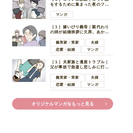
をするために集まった夜のファ
ミレス。口火を切ったのは電車
好きの男の子ママ
マンガ
［１］嫁いびり義母｜親代わり
の姉が結婚挨拶に欠席。あから
さまに不機嫌になった義母
義実家・実家
夫婦
恋愛・結婚
マンガ
［１］夫家族と遺産トラブル｜
父が事故で急逝し悲しみに打ち
ひしがれる妻を力強い言葉で励
ます夫
義実家・実家
夫婦
恋愛・結婚
マンガ
オリジナルマンガをもっと見る