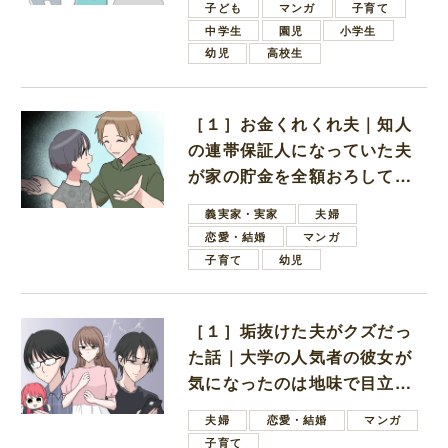
子ども
マンガ
子育て
中学生
園児
小学生
幼児
高校生
［１］お金くれくれ夫｜知人
の連帯保証人になっていた夫
が家の貯金を全額おろしてほ
しいと言ってきた
義実家・実家
夫婦
恋愛・結婚
マンガ
子育て
幼児
［１］垢抜けた夫がクズだっ
た話｜大学の人気者の彼女が
気になったのは地味で目立た
ない男子学生
夫婦
恋愛・結婚
マンガ
子育て