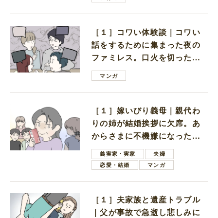
［１］コワい体験談｜コワい
話をするために集まった夜の
ファミレス。口火を切ったの
は電車好きの男の子ママ
マンガ
［１］嫁いびり義母｜親代わ
りの姉が結婚挨拶に欠席。あ
からさまに不機嫌になった義
母
義実家・実家
夫婦
恋愛・結婚
マンガ
［１］夫家族と遺産トラブル
｜父が事故で急逝し悲しみに