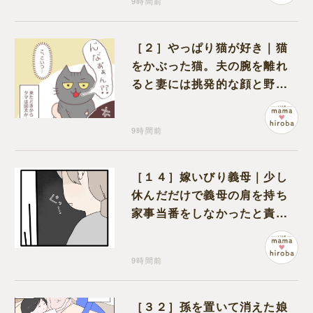
9時間前
［２］やっぱり猫が好き｜猫
をかぶった猫。夫の腕を離れ
ると妻には挑発的な顔と野太
い鳴き声
9時間前
［１４］嫁いびり義母｜少し
休んだだけで義母の肩を持ち
家事当番をしなかったと責め
る夫
9時間前
［３２］孫を置いて消えた娘