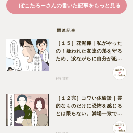
ぽこたろーさんの書いた記事をもっと見る
関連記事
［１５］花泥棒｜私がやった
の！疑われた友達の弟を守る
ため、涙ながらに自分が犯人
だと名乗り出た娘
9時間前
［１２完］コワい体験談｜霊
的なものだけに恐怖を感じる
とは限らない。満場一致でコ
ワいと認定された意外な体験