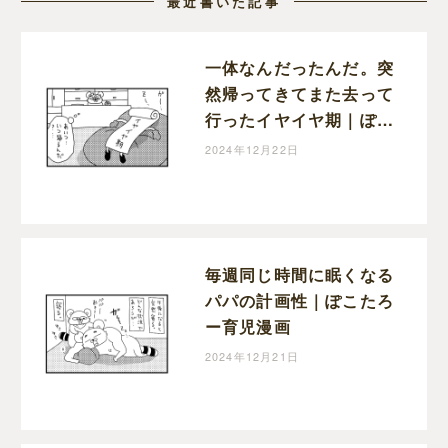
最近書いた記事
一体なんだったんだ。突
然帰ってきてまた去って
行ったイヤイヤ期｜ぽこ
たろー育児漫画
2024年12月22日
毎週同じ時間に眠くなる
パパの計画性｜ぽこたろ
ー育児漫画
2024年12月21日