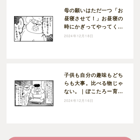
母の願いはただ一つ「お
昼寝させて！」お昼寝の
時にかぎってやってくる
宣伝車｜ぽこたろー育児
2024年12月18日
漫画
子供も自分の趣味もどち
らも大事。比べる物じゃ
ない。｜ぽこたろー育児
漫画
2024年12月16日