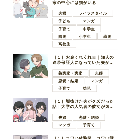
家の中心には猫がいる
夫婦
ライフスタイル
子ども
マンガ
子育て
中学生
園児
小学生
幼児
高校生
［１］お金くれくれ夫｜知人の
連帯保証人になっていた夫が家
の貯金を全額おろしてほしいと
言ってきた
義実家・実家
夫婦
恋愛・結婚
マンガ
子育て
幼児
［１］垢抜けた夫がクズだった
話｜大学の人気者の彼女が気に
なったのは地味で目立たない男
子学生
夫婦
恋愛・結婚
マンガ
子育て
［１］コワい体験談｜コワい話