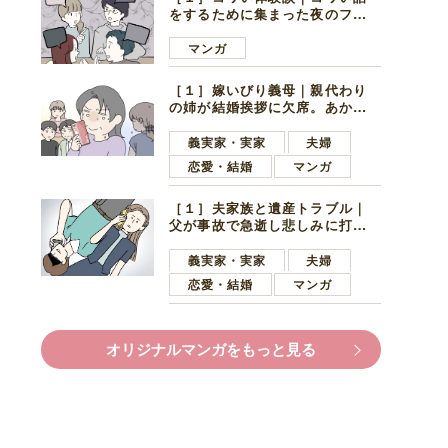
をするために集まった夜のファ
ミレス。口火を切ったのは電車
好きの男の子ママ
マンガ
［１］嫁いびり義母｜親代わり
の姉が結婚挨拶に欠席。あから
さまに不機嫌になった義母
義実家・実家
夫婦
恋愛・結婚
マンガ
［１］夫家族と遺産トラブル｜
父が事故で急逝し悲しみに打ち
ひしがれる妻を力強い言葉で励
ます夫
義実家・実家
夫婦
恋愛・結婚
マンガ
オリジナルマンガをもっと見る