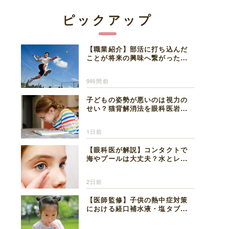
ピックアップ
【職業紹介】部活に打ち込んだ
ことが将来の興味へ繋がった。
医師を目指した日々を振り返っ
て思うこと
9時間前
子どもの姿勢が悪いのは視力の
せい？猫背解消法を眼科医岩見
理事長が解説
1日前
【眼科医が解説】コンタクトで
海やプールは大丈夫？水とレン
ズの注意点
2日前
【医師監修】子供の熱中症対策
における経口補水液・塩タブレ
ットの適切な活用法と水分補給
の注意点