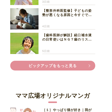
3日前
【整形外科医監修】子どもの姿
勢が悪くなる原因と今すぐでき
る改善習慣４選
4日前
【歯科医師が解説】経口補水液
の日常使いはＮＧ？歯のリスク
と熱中症対策
5日前
ピックアップをもっと見る
ママ広場オリジナルマンガ
［１］やっぱり猫が好き｜我が