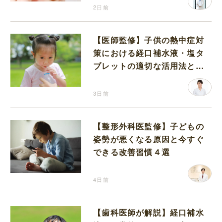
2日前
【医師監修】子供の熱中症対
策における経口補水液・塩タ
ブレットの適切な活用法と水
分補給の注意点
3日前
【整形外科医監修】子どもの
姿勢が悪くなる原因と今すぐ
できる改善習慣４選
4日前
【歯科医師が解説】経口補水