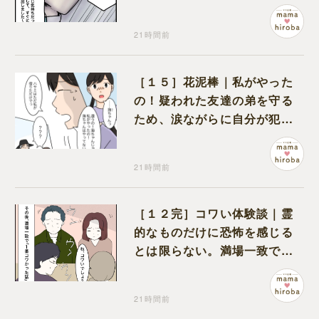
何も問題なし
21時間前
［１５］花泥棒｜私がやった
の！疑われた友達の弟を守る
ため、涙ながらに自分が犯人
だと名乗り出た娘
21時間前
［１２完］コワい体験談｜霊
的なものだけに恐怖を感じる
とは限らない。満場一致でコ
ワいと認定された意外な体験
21時間前