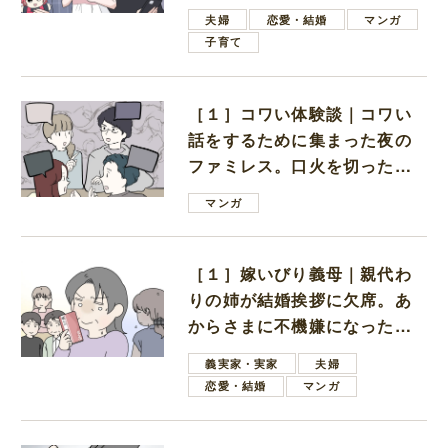
ない男子学生
夫婦
恋愛・結婚
マンガ
子育て
［１］コワい体験談｜コワい
話をするために集まった夜の
ファミレス。口火を切ったの
は電車好きの男の子ママ
マンガ
［１］嫁いびり義母｜親代わ
りの姉が結婚挨拶に欠席。あ
からさまに不機嫌になった義
母
義実家・実家
夫婦
恋愛・結婚
マンガ