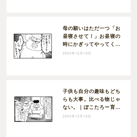
母の願いはただ一つ「お
昼寝させて！」お昼寝の
時にかぎってやってくる
宣伝車｜ぽこたろー育児
2024年12月18日
漫画
子供も自分の趣味もどち
らも大事。比べる物じゃ
ない。｜ぽこたろー育児
漫画
2024年12月16日