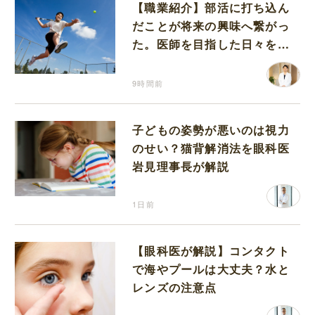
【職業紹介】部活に打ち込ん
だことが将来の興味へ繋がっ
た。医師を目指した日々を振
り返って思うこと
9時間前
子どもの姿勢が悪いのは視力
のせい？猫背解消法を眼科医
岩見理事長が解説
1日前
【眼科医が解説】コンタクト
で海やプールは大丈夫？水と
レンズの注意点