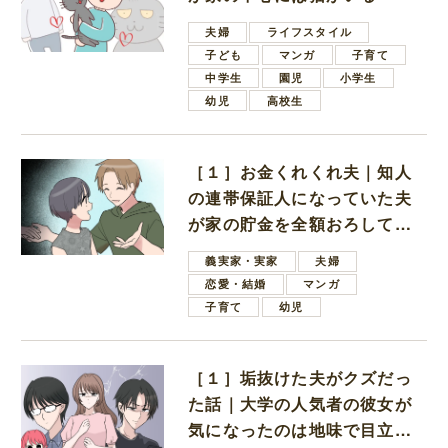
夫婦
ライフスタイル
子ども
マンガ
子育て
中学生
園児
小学生
幼児
高校生
［１］お金くれくれ夫｜知人
の連帯保証人になっていた夫
が家の貯金を全額おろしてほ
しいと言ってきた
義実家・実家
夫婦
恋愛・結婚
マンガ
子育て
幼児
［１］垢抜けた夫がクズだっ
た話｜大学の人気者の彼女が
気になったのは地味で目立た