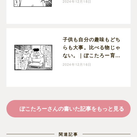
宣伝車｜ぽこたろー育児
2024年12月18日
漫画
子供も自分の趣味もどち
らも大事。比べる物じゃ
ない。｜ぽこたろー育児
漫画
2024年12月16日
ぽこたろーさんの書いた記事をもっと見る
関連記事