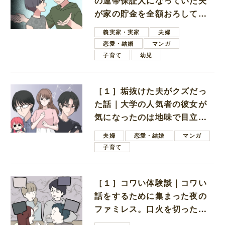
の連帯保証人になっていた夫
が家の貯金を全額おろしてほ
しいと言ってきた
義実家・実家
夫婦
恋愛・結婚
マンガ
子育て
幼児
［１］垢抜けた夫がクズだっ
た話｜大学の人気者の彼女が
気になったのは地味で目立た
ない男子学生
夫婦
恋愛・結婚
マンガ
子育て
［１］コワい体験談｜コワい
話をするために集まった夜の
ファミレス。口火を切ったの
は電車好きの男の子ママ