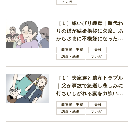
マンガ
［１］嫁いびり義母｜親代わ
りの姉が結婚挨拶に欠席。あ
からさまに不機嫌になった義
母
義実家・実家
夫婦
恋愛・結婚
マンガ
［１］夫家族と遺産トラブル
｜父が事故で急逝し悲しみに
打ちひしがれる妻を力強い言
葉で励ます夫
義実家・実家
夫婦
恋愛・結婚
マンガ