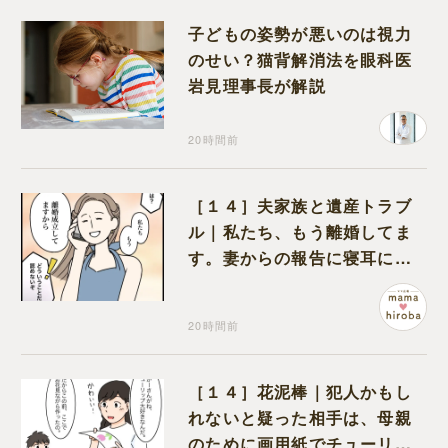
子どもの姿勢が悪いのは視力
のせい？猫背解消法を眼科医
岩見理事長が解説
20時間前
［１４］夫家族と遺産トラブ
ル｜私たち、もう離婚してま
す。妻からの報告に寝耳に水
の夫は大慌て
20時間前
［１４］花泥棒｜犯人かもし
れないと疑った相手は、母親
のために画用紙でチューリッ