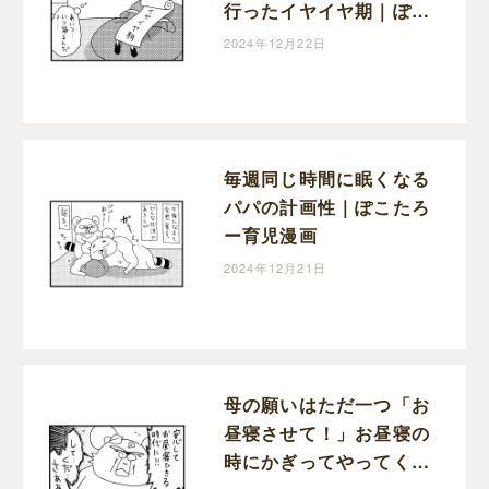
行ったイヤイヤ期｜ぽこ
たろー育児漫画
2024年12月22日
毎週同じ時間に眠くなる
パパの計画性｜ぽこたろ
ー育児漫画
2024年12月21日
母の願いはただ一つ「お
昼寝させて！」お昼寝の
時にかぎってやってくる