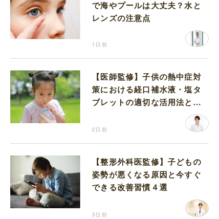
で海やプールは大丈夫？水と
レンズの注意点
1日前
【医師監修】子供の熱中症対
策における経口補水液・塩タ
ブレットの適切な活用法と水
分補給の注意点
2日前
【整形外科医監修】子どもの
姿勢が悪くなる原因と今すぐ
できる改善習慣４選
3日前