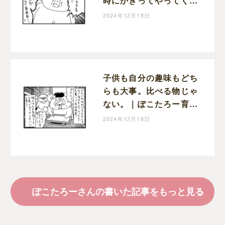
時にかぎってやってくる
宣伝車｜ぽこたろー育児
2024年12月18日
漫画
子供も自分の趣味もどち
らも大事。比べる物じゃ
ない。｜ぽこたろー育児
漫画
2024年12月16日
ぽこたろーさんの書いた記事をもっと見る