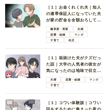
［１］お金くれくれ夫｜知人
の連帯保証人になっていた夫
が家の貯金を全額おろしてほ
しいと言ってきた
義実家・実家
夫婦
恋愛・結婚
マンガ
子育て
幼児
［１］垢抜けた夫がクズだっ
た話｜大学の人気者の彼女が
気になったのは地味で目立た
ない男子学生
夫婦
恋愛・結婚
マンガ
子育て
［１］コワい体験談｜コワい
話をするために集まった夜の