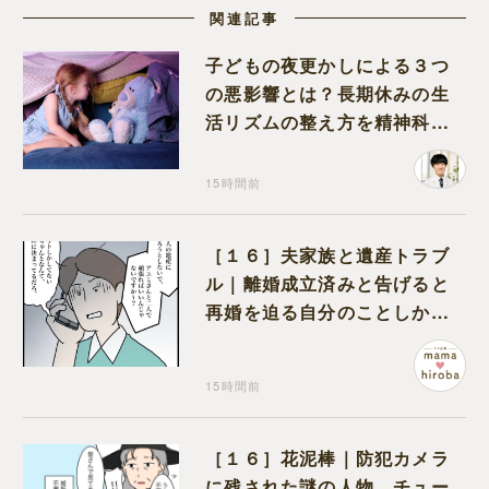
関連記事
子どもの夜更かしによる３つ
の悪影響とは？長期休みの生
活リズムの整え方を精神科医
が解説
15時間前
［１６］夫家族と遺産トラブ
ル｜離婚成立済みと告げると
再婚を迫る自分のことしか考
えない元夫
15時間前
［１６］花泥棒｜防犯カメラ
に残された謎の人物。チュー