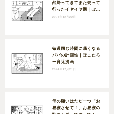
然帰ってきてまた去って
行ったイヤイヤ期｜ぽこ
たろー育児漫画
2024年12月22日
毎週同じ時間に眠くなる
パパの計画性｜ぽこたろ
ー育児漫画
2024年12月21日
母の願いはただ一つ「お
昼寝させて！」お昼寝の