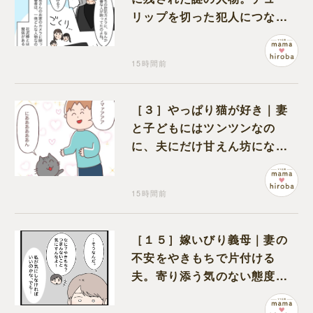
リップを切った犯人につなが
る証拠になるのか期待する
15時間前
［３］やっぱり猫が好き｜妻
と子どもにはツンツンなの
に、夫にだけ甘えん坊になる
猫のギャップに癒される
15時間前
［１５］嫁いびり義母｜妻の
不安をやきもちで片付ける
夫。寄り添う気のない態度に
モヤモヤが募る