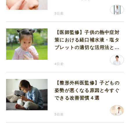
3日前
【医師監修】子供の熱中症対
策における経口補水液・塩タ
ブレットの適切な活用法と水
分補給の注意点
4日前
【整形外科医監修】子どもの
姿勢が悪くなる原因と今すぐ
できる改善習慣４選
5日前