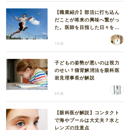
【職業紹介】部活に打ち込ん
だことが将来の興味へ繋がっ
た。医師を目指した日々を振
り返って思うこと
1日前
子どもの姿勢が悪いのは視力
のせい？猫背解消法を眼科医
岩見理事長が解説
2日前
【眼科医が解説】コンタクト
で海やプールは大丈夫？水と
レンズの注意点