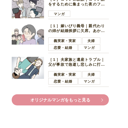
をするために集まった夜のファ
ミレス。口火を切ったのは電車
好きの男の子ママ
マンガ
［１］嫁いびり義母｜親代わり
の姉が結婚挨拶に欠席。あから
さまに不機嫌になった義母
義実家・実家
夫婦
恋愛・結婚
マンガ
［１］夫家族と遺産トラブル｜
父が事故で急逝し悲しみに打ち
ひしがれる妻を力強い言葉で励
ます夫
義実家・実家
夫婦
恋愛・結婚
マンガ
オリジナルマンガをもっと見る