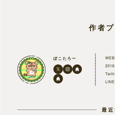
作者
WE
ぽこたろー
201
Twi
LI
最近