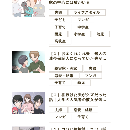
家の中心には猫がいる
夫婦
ライフスタイル
子ども
マンガ
子育て
中学生
園児
小学生
幼児
高校生
［１］お金くれくれ夫｜知人の
連帯保証人になっていた夫が家
の貯金を全額おろしてほしいと
言ってきた
義実家・実家
夫婦
恋愛・結婚
マンガ
子育て
幼児
［１］垢抜けた夫がクズだった
話｜大学の人気者の彼女が気に
なったのは地味で目立たない男
子学生
夫婦
恋愛・結婚
マンガ
子育て
［１］コワい体験談｜コワい話