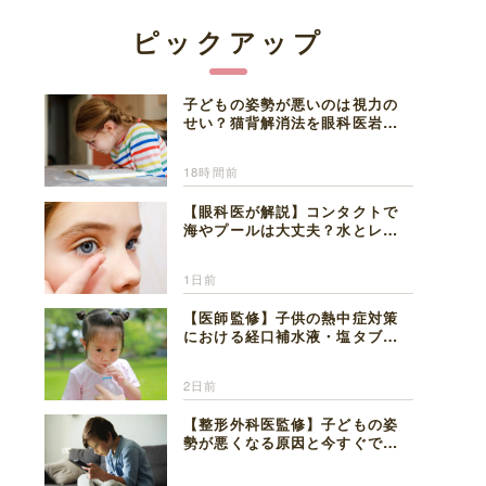
ピックアップ
子どもの姿勢が悪いのは視力の
せい？猫背解消法を眼科医岩見
理事長が解説
18時間前
【眼科医が解説】コンタクトで
海やプールは大丈夫？水とレン
ズの注意点
1日前
【医師監修】子供の熱中症対策
における経口補水液・塩タブレ
ットの適切な活用法と水分補給
の注意点
2日前
【整形外科医監修】子どもの姿
勢が悪くなる原因と今すぐでき
る改善習慣４選