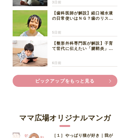
3日前
【歯科医師が解説】経口補水液
の日常使いはＮＧ？歯のリスク
と熱中症対策
5日前
【整形外科専門医が解説】子育
て世代に伝えたい「腱鞘炎」の
正しい知識と対処法
6日前
ピックアップをもっと見る
ママ広場オリジナルマンガ
［１］やっぱり猫が好き｜我が