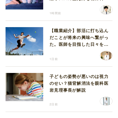
が解説
1時間前
【職業紹介】部活に打ち込ん
だことが将来の興味へ繋がっ
た。医師を目指した日々を振
り返って思うこと
1日前
子どもの姿勢が悪いのは視力
のせい？猫背解消法を眼科医
岩見理事長が解説
2日前