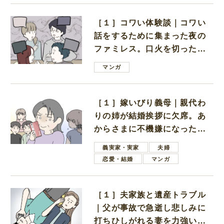
［１］コワい体験談｜コワい
話をするために集まった夜の
ファミレス。口火を切ったの
は電車好きの男の子ママ
マンガ
［１］嫁いびり義母｜親代わ
りの姉が結婚挨拶に欠席。あ
からさまに不機嫌になった義
母
義実家・実家
夫婦
恋愛・結婚
マンガ
［１］夫家族と遺産トラブル
｜父が事故で急逝し悲しみに
打ちひしがれる妻を力強い言