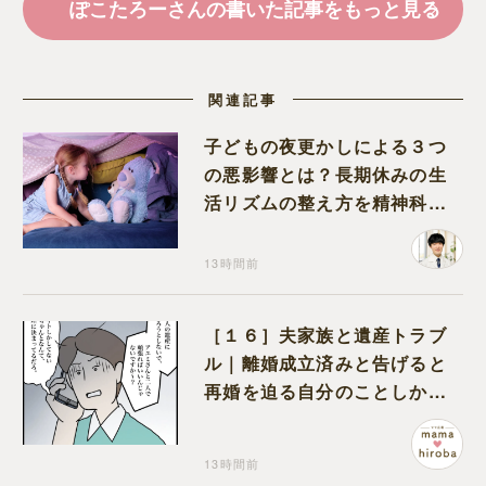
ぽこたろーさんの書いた記事をもっと見る
関連記事
子どもの夜更かしによる３つ
の悪影響とは？長期休みの生
活リズムの整え方を精神科医
が解説
13時間前
［１６］夫家族と遺産トラブ
ル｜離婚成立済みと告げると
再婚を迫る自分のことしか考
えない元夫
13時間前