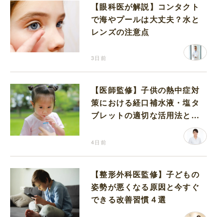
【眼科医が解説】コンタクト
で海やプールは大丈夫？水と
レンズの注意点
3日前
【医師監修】子供の熱中症対
策における経口補水液・塩タ
ブレットの適切な活用法と水
分補給の注意点
4日前
【整形外科医監修】子どもの
姿勢が悪くなる原因と今すぐ
できる改善習慣４選