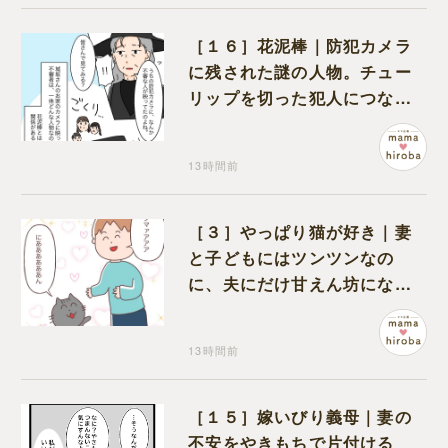
［１６］花泥棒｜防犯カメラ
に残された謎の人物。チュー
リップを切った犯人につなが
る証拠になるのか期待する
13時間前
［３］やっぱり猫が好き｜妻
と子どもにはツンツンなの
に、夫にだけ甘えん坊になる
猫のギャップに癒される
13時間前
［１５］嫁いびり義母｜妻の
不安をやきもちで片付ける