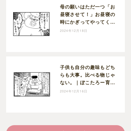
母の願いはただ一つ「お
昼寝させて！」お昼寝の
時にかぎってやってくる
宣伝車｜ぽこたろー育児
2024年12月18日
漫画
子供も自分の趣味もどち
らも大事。比べる物じゃ
ない。｜ぽこたろー育児
漫画
2024年12月16日