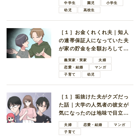
中学生
園児
小学生
幼児
高校生
［１］お金くれくれ夫｜知人
の連帯保証人になっていた夫
が家の貯金を全額おろしてほ
しいと言ってきた
義実家・実家
夫婦
恋愛・結婚
マンガ
子育て
幼児
［１］垢抜けた夫がクズだっ
た話｜大学の人気者の彼女が
気になったのは地味で目立た
ない男子学生
夫婦
恋愛・結婚
マンガ
子育て