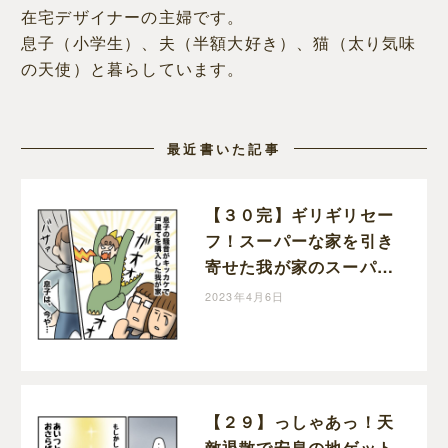
在宅デザイナーの主婦です。
息子（小学生）、夫（半額大好き）、猫（太り気味
の天使）と暮らしています。
最近書いた記事
【３０完】ギリギリセー
フ！スーパーな家を引き
寄せた我が家のスーパー
ヒーローに感謝！半額一
2023年4月6日
家、家を買う｜ポジョの
息子絵日記
【２９】っしゃあっ！天
敵退散で安息の地ゲット