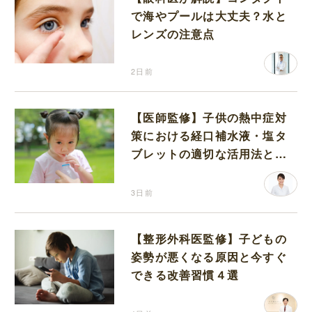
で海やプールは大丈夫？水と
レンズの注意点
2日前
【医師監修】子供の熱中症対
策における経口補水液・塩タ
ブレットの適切な活用法と水
分補給の注意点
3日前
【整形外科医監修】子どもの
姿勢が悪くなる原因と今すぐ
できる改善習慣４選