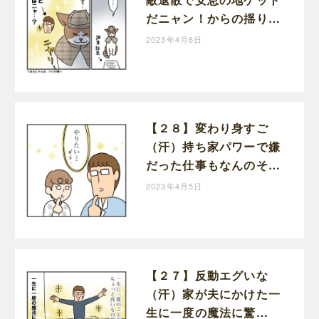
だニャン！からの揺り戻
し・・半額一家、家を買
2023年4月6日
う｜ポジョの息子絵日記
【２８】変わり身すご
（汗）持ち家パワーで嫌
だった仕事もなんのそ
の！半額一家、家を買う
2023年4月5日
｜ポジョの息子絵日記
【２７】反動エグいな
（汗）家が夫にかけた一
生に一度の魔法に驚