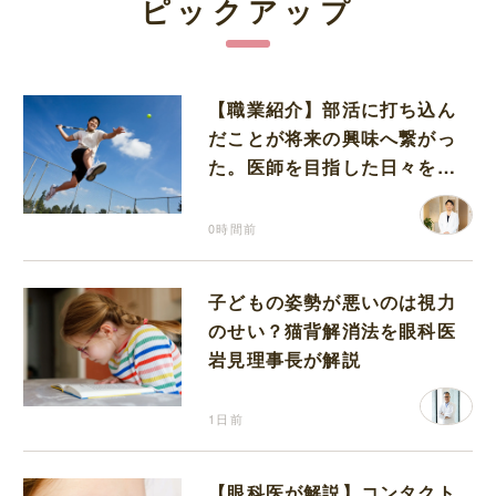
ピックアップ
【職業紹介】部活に打ち込ん
だことが将来の興味へ繋がっ
た。医師を目指した日々を振
り返って思うこと
0時間前
子どもの姿勢が悪いのは視力
のせい？猫背解消法を眼科医
岩見理事長が解説
1日前
【眼科医が解説】コンタクト