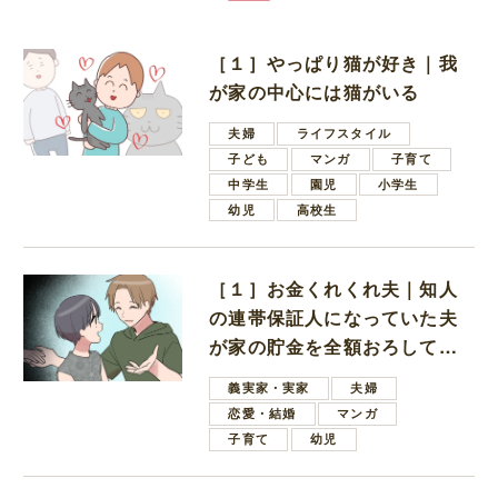
［１］やっぱり猫が好き｜我
が家の中心には猫がいる
夫婦
ライフスタイル
子ども
マンガ
子育て
中学生
園児
小学生
幼児
高校生
［１］お金くれくれ夫｜知人
の連帯保証人になっていた夫
が家の貯金を全額おろしてほ
しいと言ってきた
義実家・実家
夫婦
恋愛・結婚
マンガ
子育て
幼児