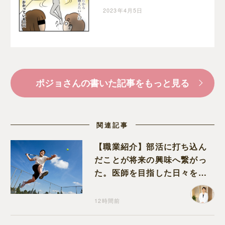
愕・・半額一家、家を買
2023年4月5日
う｜ポジョの息子絵日記
ポジョさんの書いた記事をもっと見る
関連記事
【職業紹介】部活に打ち込ん
だことが将来の興味へ繋がっ
た。医師を目指した日々を振
り返って思うこと
12時間前