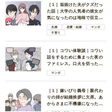
［１］垢抜けた夫がクズだっ
た話｜大学の人気者の彼女が
気になったのは地味で目立た
ない男子学生
夫婦
恋愛・結婚
マンガ
子育て
［１］コワい体験談｜コワい
話をするために集まった夜の
ファミレス。口火を切ったの
は電車好きの男の子ママ
マンガ
［１］嫁いびり義母｜親代わ
りの姉が結婚挨拶に欠席。あ
からさまに不機嫌になった義
母