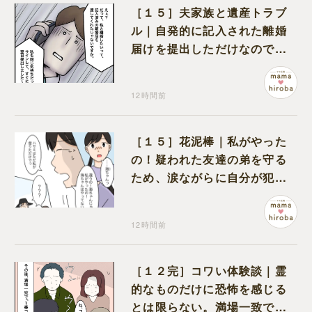
［１５］夫家族と遺産トラブ
ル｜自発的に記入された離婚
届けを提出しただけなので、
何も問題なし
12時間前
［１５］花泥棒｜私がやった
の！疑われた友達の弟を守る
ため、涙ながらに自分が犯人
だと名乗り出た娘
12時間前
［１２完］コワい体験談｜霊
的なものだけに恐怖を感じる
とは限らない。満場一致でコ