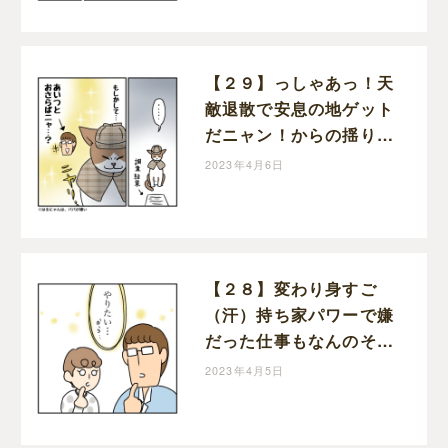
息子絵日記
【２９】っしゃあっ！天
敵退散で安息の地ゲット
だニャン！からの揺り戻
し・・半額一家、家を買
2023年4月6日
う｜ポジョの息子絵日記
【２８】変わり身すご
（汗）持ち家パワーで嫌
だった仕事もなんのそ
の！半額一家、家を買う
2023年4月5日
｜ポジョの息子絵日記