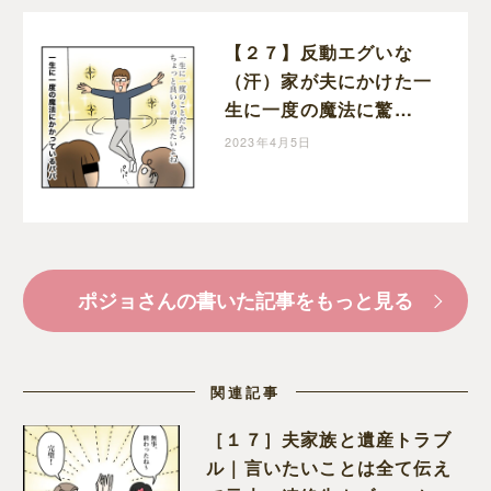
【２７】反動エグいな
（汗）家が夫にかけた一
生に一度の魔法に驚
愕・・半額一家、家を買
2023年4月5日
う｜ポジョの息子絵日記
ポジョさんの書いた記事をもっと見る
関連記事
［１７］夫家族と遺産トラブ
ル｜言いたいことは全て伝え