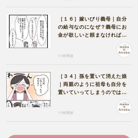
［１６］嫁いびり義母｜自分
の給与なのになぜ？義母にお
金が欲しいと頼まなければな
らない状況に疑問を抱く
11時間前
［３４］孫を置いて消えた娘
｜両親のように祖母も自分を
置いていってしまうのでは？
と怯えて泣く孫に心が痛む
11時間前