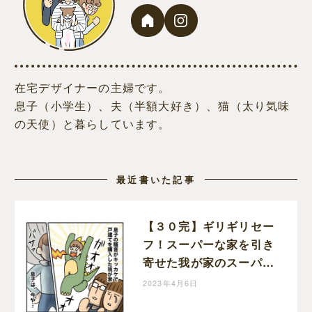
在宅デザイナーの主婦です。
息子（小学生）、夫（半額大好き）、猫（太り気味
の天使）と暮らしています。
最近書いた記事
【３０完】ギリギリセー
フ！スーパーな家を引き
寄せた我が家のスーパー
ヒーローに感謝！半額一
2023年4月6日
家、家を買う｜ポジョの