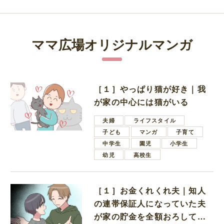
ママ広場オリジナルマンガ
［１］やっぱり猫が好き｜我
が家の中心には猫がいる
夫婦
ライフスタイル
子ども
マンガ
子育て
中学生
園児
小学生
幼児
高校生
［１］お金くれくれ夫｜知人
の連帯保証人になっていた夫
が家の貯金を全額おろしてほ