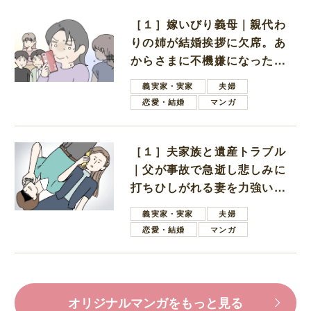
［１］嫁いびり義母｜親代わ
りの姉が結婚挨拶に欠席。あ
からさまに不機嫌になった義
母
義実家・実家
夫婦
恋愛・結婚
マンガ
［１］夫家族と遺産トラブル
｜父が事故で急逝し悲しみに
打ちひしがれる妻を力強い言
葉で励ます夫
義実家・実家
夫婦
恋愛・結婚
マンガ
オリジナルマンガをもっと見る