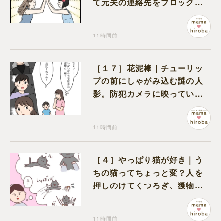
て元夫の連絡先をブロック。
離婚できた喜びを噛みしめる
11時間前
［１７］花泥棒｜チューリッ
プの前にしゃがみ込む謎の人
影。防犯カメラに映っていた
のは娘の友達だった
11時間前
［４］やっぱり猫が好き｜う
ちの猫ってちょっと変？人を
押しのけてくつろぎ、獲物に
も物怖じしない鋼のハート
11時間前