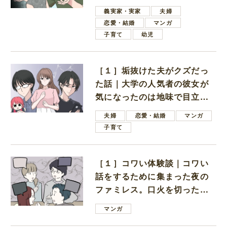
しいと言ってきた
義実家・実家
夫婦
恋愛・結婚
マンガ
子育て
幼児
［１］垢抜けた夫がクズだっ
た話｜大学の人気者の彼女が
気になったのは地味で目立た
ない男子学生
夫婦
恋愛・結婚
マンガ
子育て
［１］コワい体験談｜コワい
話をするために集まった夜の
ファミレス。口火を切ったの
は電車好きの男の子ママ
マンガ