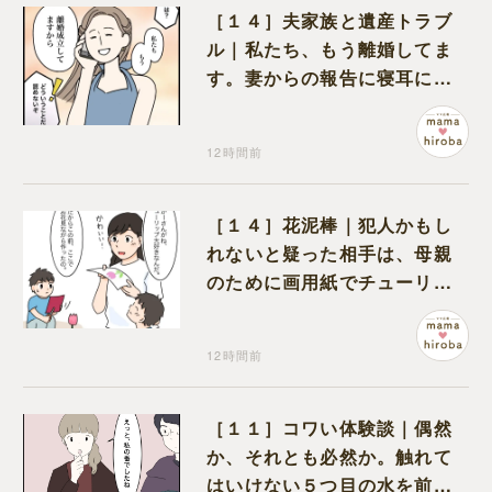
［１４］夫家族と遺産トラブ
ル｜私たち、もう離婚してま
す。妻からの報告に寝耳に水
の夫は大慌て
12時間前
［１４］花泥棒｜犯人かもし
れないと疑った相手は、母親
のために画用紙でチューリッ
プを作っていただけだった
12時間前
［１１］コワい体験談｜偶然
か、それとも必然か。触れて
はいけない５つ目の水を前に