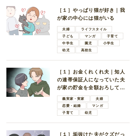
［１］やっぱり猫が好き｜我
が家の中心には猫がいる
夫婦
ライフスタイル
子ども
マンガ
子育て
中学生
園児
小学生
幼児
高校生
［１］お金くれくれ夫｜知人
の連帯保証人になっていた夫
が家の貯金を全額おろしてほ
しいと言ってきた
義実家・実家
夫婦
恋愛・結婚
マンガ
子育て
幼児
［１］垢抜けた夫がクズだっ