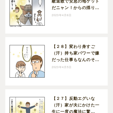
敵退散で安息の地ゲット
だニャン！からの揺り戻
し・・半額一家、家を買
2023年4月6日
う｜ポジョの息子絵日記
【２８】変わり身すご
（汗）持ち家パワーで嫌
だった仕事もなんのそ
の！半額一家、家を買う
2023年4月5日
｜ポジョの息子絵日記
【２７】反動エグいな
（汗）家が夫にかけた一
生に一度の魔法に驚