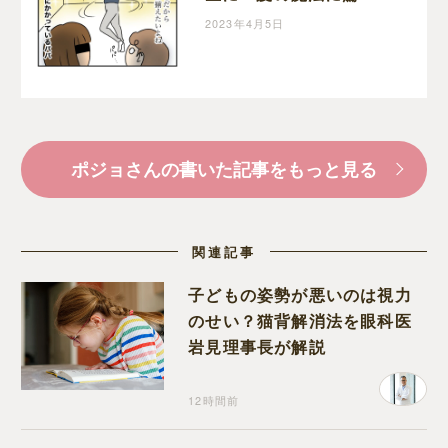
愕・・半額一家、家を買
2023年4月5日
う｜ポジョの息子絵日記
ポジョさんの書いた記事をもっと見る
関連記事
子どもの姿勢が悪いのは視力
のせい？猫背解消法を眼科医
岩見理事長が解説
12時間前