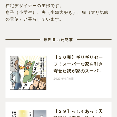
在宅デザイナーの主婦です。
息子（小学生）、夫（半額大好き）、猫（太り気味
の天使）と暮らしています。
最近書いた記事
【３０完】ギリギリセー
フ！スーパーな家を引き
寄せた我が家のスーパー
ヒーローに感謝！半額一
2023年4月6日
家、家を買う｜ポジョの
息子絵日記
【２９】っしゃあっ！天