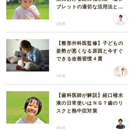
ブレットの適切な活用法と水
分補給の注意点
2日前
【整形外科医監修】子どもの
姿勢が悪くなる原因と今すぐ
できる改善習慣４選
3日前
【歯科医師が解説】経口補水
液の日常使いはＮＧ？歯のリ
スクと熱中症対策
4日前