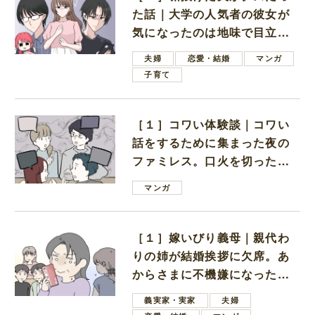
た話｜大学の人気者の彼女が
気になったのは地味で目立た
ない男子学生
夫婦
恋愛・結婚
マンガ
子育て
［１］コワい体験談｜コワい
話をするために集まった夜の
ファミレス。口火を切ったの
は電車好きの男の子ママ
マンガ
［１］嫁いびり義母｜親代わ
りの姉が結婚挨拶に欠席。あ
からさまに不機嫌になった義
母
義実家・実家
夫婦