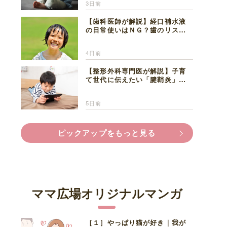
3日前
【歯科医師が解説】経口補水液
の日常使いはＮＧ？歯のリスク
と熱中症対策
4日前
【整形外科専門医が解説】子育
て世代に伝えたい「腱鞘炎」の
正しい知識と対処法
5日前
ピックアップをもっと見る
ママ広場オリジナルマンガ
［１］やっぱり猫が好き｜我が