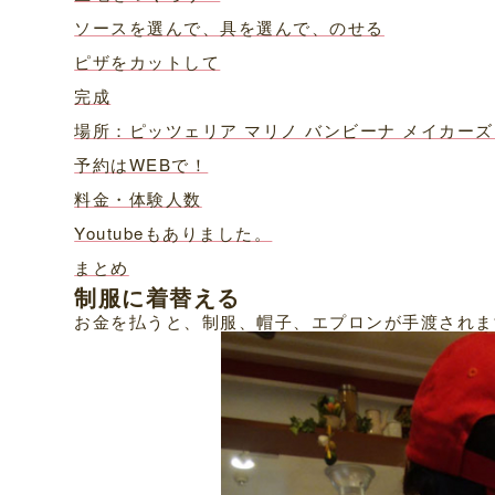
ソースを選んで、具を選んで、のせる
ピザをカットして
完成
場所：ピッツェリア マリノ バンビーナ メイカー
予約はWEBで！
料金・体験人数
Youtubeもありました。
まとめ
制服に着替える
お金を払うと、制服、帽子、エプロンが手渡されま