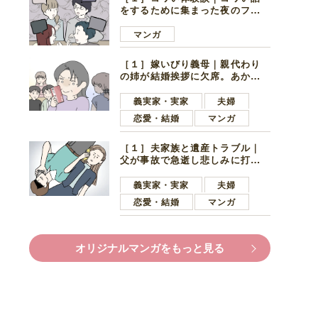
をするために集まった夜のファ
ミレス。口火を切ったのは電車
好きの男の子ママ
マンガ
［１］嫁いびり義母｜親代わり
の姉が結婚挨拶に欠席。あから
さまに不機嫌になった義母
義実家・実家
夫婦
恋愛・結婚
マンガ
［１］夫家族と遺産トラブル｜
父が事故で急逝し悲しみに打ち
ひしがれる妻を力強い言葉で励
ます夫
義実家・実家
夫婦
恋愛・結婚
マンガ
オリジナルマンガをもっと見る