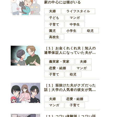
家の中心には猫がいる
夫婦
ライフスタイル
子ども
マンガ
子育て
中学生
園児
小学生
幼児
高校生
［１］お金くれくれ夫｜知人の
連帯保証人になっていた夫が家
の貯金を全額おろしてほしいと
言ってきた
義実家・実家
夫婦
恋愛・結婚
マンガ
子育て
幼児
［１］垢抜けた夫がクズだった
話｜大学の人気者の彼女が気に
なったのは地味で目立たない男
子学生
夫婦
恋愛・結婚
マンガ
子育て
［１］コワい体験談｜コワい話