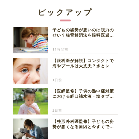
ピックアップ
子どもの姿勢が悪いのは視力の
せい？猫背解消法を眼科医岩見
理事長が解説
11時間前
【眼科医が解説】コンタクトで
海やプールは大丈夫？水とレン
ズの注意点
1日前
【医師監修】子供の熱中症対策
における経口補水液・塩タブレ
ットの適切な活用法と水分補給
の注意点
2日前
【整形外科医監修】子どもの姿
勢が悪くなる原因と今すぐでき
る改善習慣４選