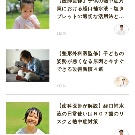
【医師監修】子供の熱中症対
策における経口補水液・塩タ
ブレットの適切な活用法と水
分補給の注意点
3日前
【整形外科医監修】子どもの
姿勢が悪くなる原因と今すぐ
できる改善習慣４選
4日前
【歯科医師が解説】経口補水
液の日常使いはＮＧ？歯のリ
スクと熱中症対策