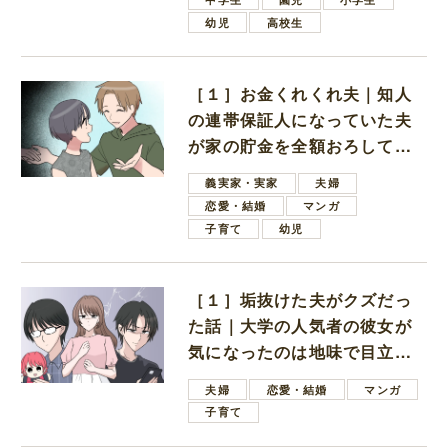
幼児
高校生
［１］お金くれくれ夫｜知人
の連帯保証人になっていた夫
が家の貯金を全額おろしてほ
しいと言ってきた
義実家・実家
夫婦
恋愛・結婚
マンガ
子育て
幼児
［１］垢抜けた夫がクズだっ
た話｜大学の人気者の彼女が
気になったのは地味で目立た
ない男子学生
夫婦
恋愛・結婚
マンガ
子育て