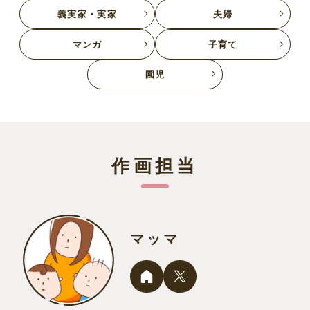
義実家・実家
夫婦
マンガ
子育て
園児
作画担当
マッマ