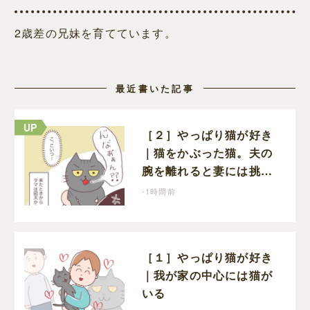
2歳差の兄妹を育てています。
最近書いた記事
［２］やっぱり猫が好き
｜猫をかぶった猫。夫の
腕を離れると妻には挑発
的な顔と野太い鳴き声
-1時間前
［１］やっぱり猫が好き
｜我が家の中心には猫が
いる