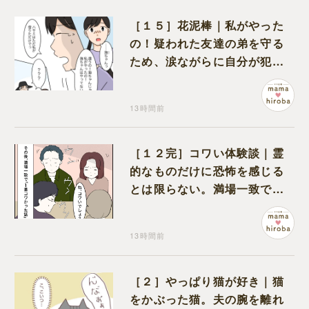
［１５］花泥棒｜私がやった
の！疑われた友達の弟を守る
ため、涙ながらに自分が犯人
だと名乗り出た娘
13時間前
［１２完］コワい体験談｜霊
的なものだけに恐怖を感じる
とは限らない。満場一致でコ
ワいと認定された意外な体験
13時間前
［２］やっぱり猫が好き｜猫
をかぶった猫。夫の腕を離れ