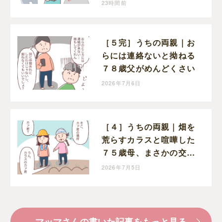
23時間前
［５完］うちの両親｜お
らには連絡ないと拗ねる
７８歳父がめんどくさい
2026年7月6日
［４］うちの両親｜畑を
荒らすカラスと喧嘩した
７５歳母、まさかの交渉
成立
2026年7月5日
マッマさんの書いた記事をもっと見る