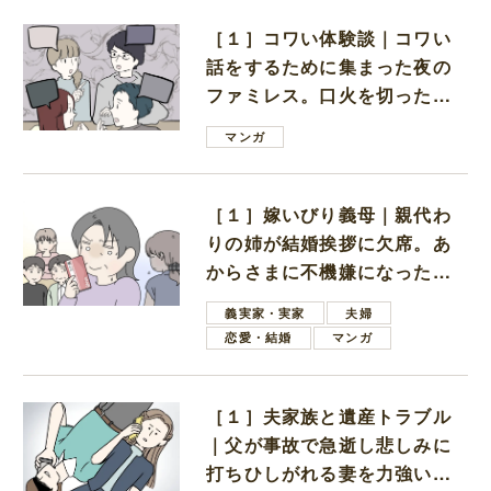
［１］コワい体験談｜コワい
話をするために集まった夜の
ファミレス。口火を切ったの
は電車好きの男の子ママ
マンガ
［１］嫁いびり義母｜親代わ
りの姉が結婚挨拶に欠席。あ
からさまに不機嫌になった義
母
義実家・実家
夫婦
恋愛・結婚
マンガ
［１］夫家族と遺産トラブル
｜父が事故で急逝し悲しみに
打ちひしがれる妻を力強い言