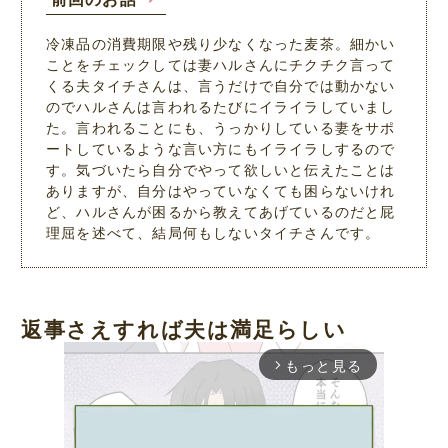
冷凍品の消費期限や残り少なくなった麦茶。細かい
ことをチェックしては妻ハルさんにチクチク言って
くる夫タイチさんは、言うだけで自分では動かない
のでハルさんは言われるたびにイライラしていまし
た。言われることにも、うっかりしている妻をサポ
ートしているような言い方にもイライラしするので
す。気づいたら自分でやって欲しいと伝えたことは
ありますが、自分はやっていなくても困らないけれ
ど、ハルさんが困るから教えてあげているのだと屁
理屈を述べて、結局何もしないタイチさんです。
返事さえすれば夫は満足らしい
もっと見る
arrow_forward_ios