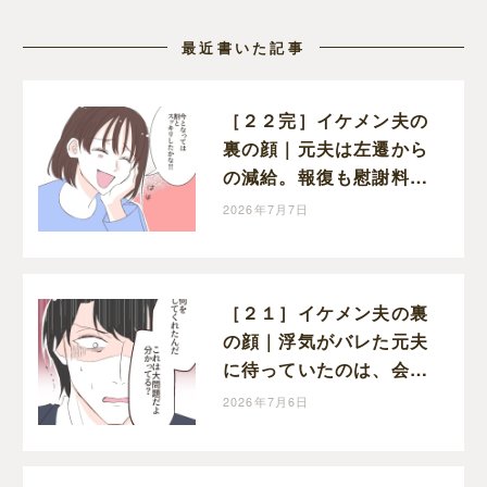
最近書いた記事
［２２完］イケメン夫の
裏の顔｜元夫は左遷から
の減給。報復も慰謝料請
求も果たせた妻はスッキ
2026年7月7日
リした顔で笑う
［２１］イケメン夫の裏
の顔｜浮気がバレた元夫
に待っていたのは、会社
からの厳しい処罰と信頼
2026年7月6日
の失墜だった