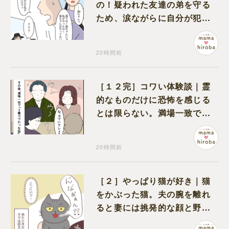
の！疑われた友達の弟を守る
ため、涙ながらに自分が犯人
だと名乗り出た娘
20時間前
［１２完］コワい体験談｜霊
的なものだけに恐怖を感じる
とは限らない。満場一致でコ
ワいと認定された意外な体験
20時間前
［２］やっぱり猫が好き｜猫
をかぶった猫。夫の腕を離れ
ると妻には挑発的な顔と野太
い鳴き声