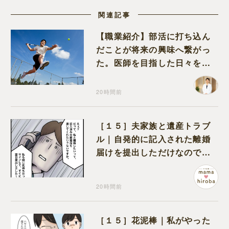
関連記事
【職業紹介】部活に打ち込ん
だことが将来の興味へ繋がっ
た。医師を目指した日々を振
り返って思うこと
20時間前
［１５］夫家族と遺産トラブ
ル｜自発的に記入された離婚
届けを提出しただけなので、
何も問題なし
20時間前
［１５］花泥棒｜私がやった