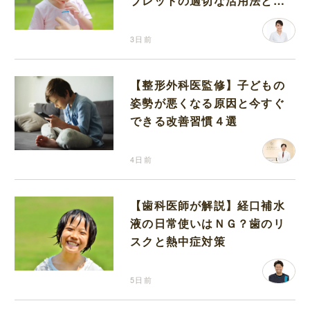
ブレットの適切な活用法と水
分補給の注意点
3日前
【整形外科医監修】子どもの
姿勢が悪くなる原因と今すぐ
できる改善習慣４選
4日前
【歯科医師が解説】経口補水
液の日常使いはＮＧ？歯のリ
スクと熱中症対策
5日前