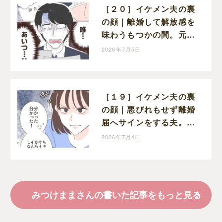
［２０］イケメン夫の裏
の顔｜離婚して解放感を
味わうもつかの間。元夫
が会社で見せられたのは
2026年7月5日
浮気の証拠
［１９］イケメン夫の裏
の顔｜悪びれもせず離婚
届へサインをする夫。見
下した態度にちくりと棘
2026年7月4日
を刺す
みつけままさんの書いた記事をもっと見る