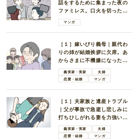
話をするために集まった夜の
ファミレス。口火を切ったの
は電車好きの男の子ママ
マンガ
［１］嫁いびり義母｜親代わ
りの姉が結婚挨拶に欠席。あ
からさまに不機嫌になった義
母
義実家・実家
夫婦
恋愛・結婚
マンガ
［１］夫家族と遺産トラブル
｜父が事故で急逝し悲しみに
打ちひしがれる妻を力強い言
葉で励ます夫
義実家・実家
夫婦
恋愛・結婚
マンガ