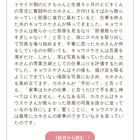
イヤイヤ期のヒナちゃんと生後５ヶ月のヒビキくん
の育児に奮闘中のカホさん。片付けるそばから散ら
かっていく部屋に途方に暮れていると、仕事を終え
た夫のキョウスケさんが帰ってきました。キョウス
ケさんは散らかった部屋を見るなり「部屋散らかり
すぎじゃない？」と言うと、徐にスマホを取り出し
て写真を撮り始めます。不審に思ったカホさんが何
をしているのか聞いても、キョウスケさんは言葉を
濁すだけ。しかし、実は写真を撮っていたのは、カ
ホさんの専業主婦としての仕事ぶりを評価するため
でした。キョウスケさんはその後も、揚げ足を取る
ようにできていない場面を写真におさめ、カホさん
を責め立てます。カホさんが「手伝って」と言って
も、「家事はカホの仕事」と言うだけで手を差し伸
べてはくれません。そんなある日、カホさんはキョ
ウスケさんが散らかった部屋の写真を誰かに送って
いるのを目にします。驚くことに、キョウスケさん
は義母にカホさんの家事のできていなさを送ってい
たのです。
1話目から読む