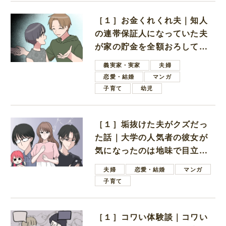
［１］お金くれくれ夫｜知人
の連帯保証人になっていた夫
が家の貯金を全額おろしてほ
しいと言ってきた
義実家・実家
夫婦
恋愛・結婚
マンガ
子育て
幼児
［１］垢抜けた夫がクズだっ
た話｜大学の人気者の彼女が
気になったのは地味で目立た
ない男子学生
夫婦
恋愛・結婚
マンガ
子育て
［１］コワい体験談｜コワい