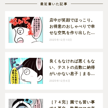
最近書いた記事
店中が笑顔でほっこり。
お得意のおしゃべりで幸
せな空気を作り出した息
子｜まるの育児絵日記
2025年12月10日
良くもなければ悪くもな
い、テストの点数に納得
がいかない息子｜まるの
育児絵日記
2025年12月4日
［７４完］園でも習い事