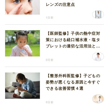
レンズの注意点
1日前
【医師監修】子供の熱中症対
策における経口補水液・塩タ
ブレットの適切な活用法と水
分補給の注意点
2日前
【整形外科医監修】子どもの
姿勢が悪くなる原因と今すぐ
できる改善習慣４選
3日前