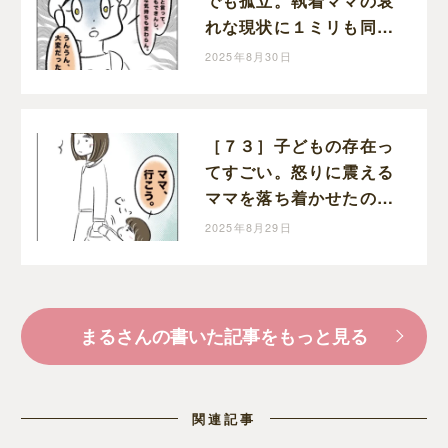
でも孤立。執着ママの哀
れな現状に１ミリも同情
できない。執着ママにロ
2025年8月30日
ックオンされた話｜まる
の育児絵日記
［７３］子どもの存在っ
てすごい。怒りに震える
ママを落ち着かせたのは
幼い娘。執着ママにロッ
2025年8月29日
クオンされた話｜まるの
育児絵日記
まるさんの書いた記事をもっと見る
関連記事