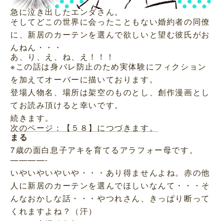
急に泣き出したエンダさん。
そしてどこの世界に会ったこともない婚約者の同僚
に、新居のカーテンを選んで欲しいと望む彼氏がお
んねん・・・
あ、り、え、ね、え！！！
※この話は身バレ防止のため実体験にフィクション
を加えてオーバーに描いております。
登場人物名、場所は架空のものとし、創作漫画とし
てお読み頂けると幸いです。
続きます。
次のページ：【５８】につづきます。
まる
7歳の面白息子アキを育てるアラフォー母です。
————-
いやいやいやいや・・・あり得ませんよね。赤の他
人に新居のカーテンを選んでほしいなんて・・・そ
んなおかしな話・・・やつれさん、きっぱり断って
くれますよね？（汗）