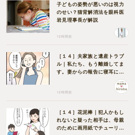
子どもの姿勢が悪いのは視力
のせい？猫背解消法を眼科医
岩見理事長が解説
12時間前
［１４］夫家族と遺産トラブ
ル｜私たち、もう離婚してま
す。妻からの報告に寝耳に水
の夫は大慌て
12時間前
［１４］花泥棒｜犯人かもし
れないと疑った相手は、母親
のために画用紙でチューリッ