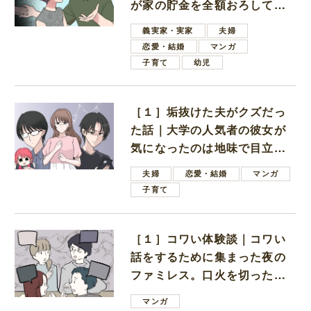
が家の貯金を全額おろしてほ
しいと言ってきた
義実家・実家
夫婦
恋愛・結婚
マンガ
子育て
幼児
［１］垢抜けた夫がクズだっ
た話｜大学の人気者の彼女が
気になったのは地味で目立た
ない男子学生
夫婦
恋愛・結婚
マンガ
子育て
［１］コワい体験談｜コワい
話をするために集まった夜の
ファミレス。口火を切ったの
は電車好きの男の子ママ
マンガ