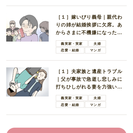
［１］嫁いびり義母｜親代わ
りの姉が結婚挨拶に欠席。あ
からさまに不機嫌になった義
母
義実家・実家
夫婦
恋愛・結婚
マンガ
［１］夫家族と遺産トラブル
｜父が事故で急逝し悲しみに
打ちひしがれる妻を力強い言
葉で励ます夫
義実家・実家
夫婦
恋愛・結婚
マンガ