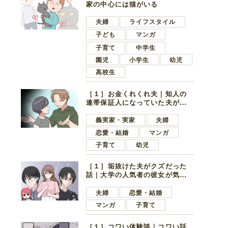
家の中心には猫がいる
夫婦
ライフスタイル
子ども
マンガ
子育て
中学生
園児
小学生
幼児
高校生
［１］お金くれくれ夫｜知人の
連帯保証人になっていた夫が家
の貯金を全額おろしてほしいと
言ってきた
義実家・実家
夫婦
恋愛・結婚
マンガ
子育て
幼児
［１］垢抜けた夫がクズだった
話｜大学の人気者の彼女が気に
なったのは地味で目立たない男
子学生
夫婦
恋愛・結婚
マンガ
子育て
［１］コワい体験談｜コワい話