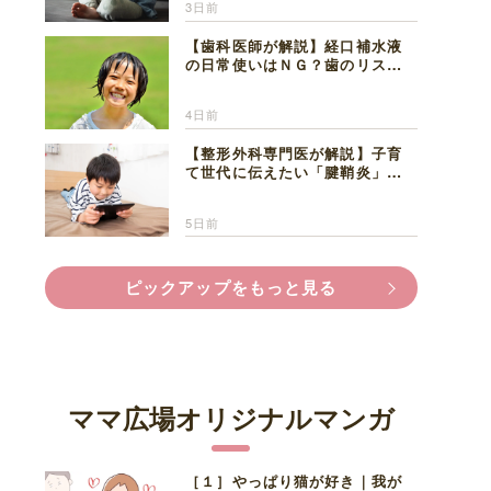
3日前
【歯科医師が解説】経口補水液
の日常使いはＮＧ？歯のリスク
と熱中症対策
4日前
【整形外科専門医が解説】子育
て世代に伝えたい「腱鞘炎」の
正しい知識と対処法
5日前
ピックアップをもっと見る
ママ広場オリジナルマンガ
［１］やっぱり猫が好き｜我が