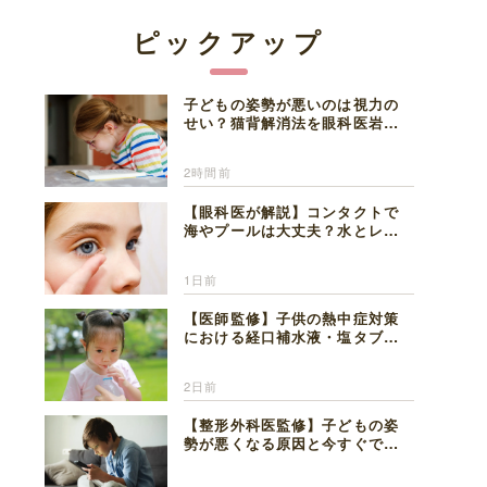
ピックアップ
子どもの姿勢が悪いのは視力の
せい？猫背解消法を眼科医岩見
理事長が解説
2時間前
【眼科医が解説】コンタクトで
海やプールは大丈夫？水とレン
ズの注意点
1日前
【医師監修】子供の熱中症対策
における経口補水液・塩タブレ
ットの適切な活用法と水分補給
の注意点
2日前
【整形外科医監修】子どもの姿
勢が悪くなる原因と今すぐでき
る改善習慣４選