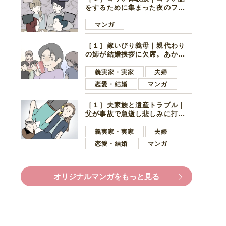
をするために集まった夜のファ
ミレス。口火を切ったのは電車
好きの男の子ママ
マンガ
［１］嫁いびり義母｜親代わり
の姉が結婚挨拶に欠席。あから
さまに不機嫌になった義母
義実家・実家
夫婦
恋愛・結婚
マンガ
［１］夫家族と遺産トラブル｜
父が事故で急逝し悲しみに打ち
ひしがれる妻を力強い言葉で励
ます夫
義実家・実家
夫婦
恋愛・結婚
マンガ
オリジナルマンガをもっと見る