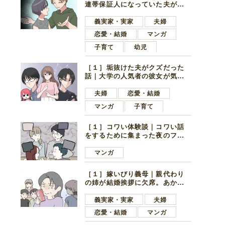
連帯保証人になっていた夫が家
の貯金を全額おろしてほしいと
言ってきた
義実家・実家
夫婦
恋愛・結婚
マンガ
子育て
幼児
［１］垢抜けた夫がクズだった
話｜大学の人気者の彼女が気に
なったのは地味で目立たない男
子学生
夫婦
恋愛・結婚
マンガ
子育て
［１］コワい体験談｜コワい話
をするために集まった夜のファ
ミレス。口火を切ったのは電車
好きの男の子ママ
マンガ
［１］嫁いびり義母｜親代わり
の姉が結婚挨拶に欠席。あから
さまに不機嫌になった義母
義実家・実家
夫婦
恋愛・結婚
マンガ