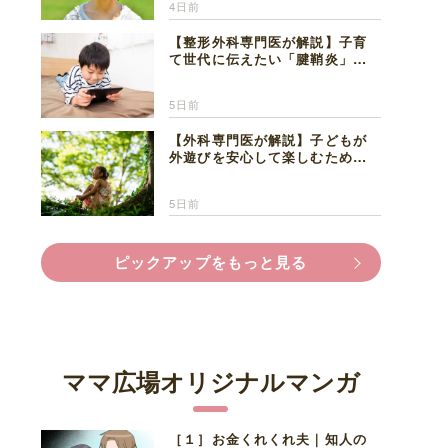
4日前
【整形外科専門医が解説】子育
て世代に伝えたい「腱鞘炎」の
正しい知識と対処法
5日前
【外科専門医が解説】子どもが
外遊びを安心して楽しむため
に、家族で知っておきたいマダ
ニ対策
5日前
ピックアップをもっと見る
ママ広場オリジナルマンガ
［１］お金くれくれ夫｜知人の