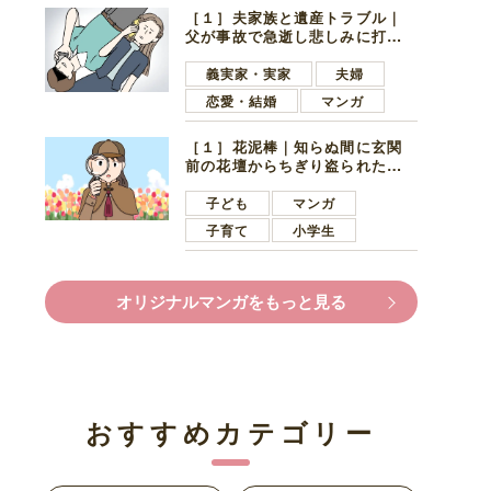
［１］夫家族と遺産トラブル｜
父が事故で急逝し悲しみに打ち
ひしがれる妻を力強い言葉で励
ます夫
義実家・実家
夫婦
恋愛・結婚
マンガ
［１］花泥棒｜知らぬ間に玄関
前の花壇からちぎり盗られたチ
ューリップ。朝の楽しみを奪わ
れたショックは大きい
子ども
マンガ
子育て
小学生
オリジナルマンガをもっと見る
おすすめカテゴリー