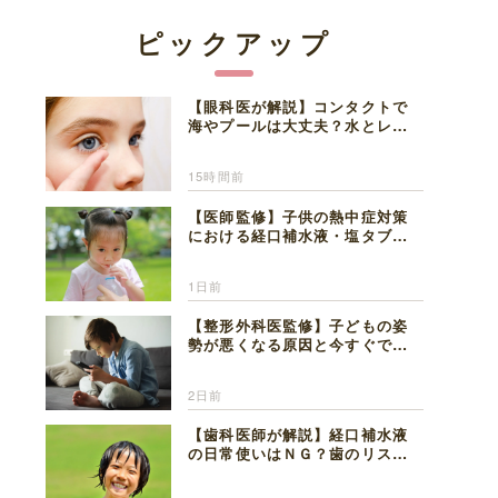
ピックアップ
【眼科医が解説】コンタクトで
海やプールは大丈夫？水とレン
ズの注意点
15時間前
【医師監修】子供の熱中症対策
における経口補水液・塩タブレ
ットの適切な活用法と水分補給
の注意点
1日前
【整形外科医監修】子どもの姿
勢が悪くなる原因と今すぐでき
る改善習慣４選
2日前
【歯科医師が解説】経口補水液
の日常使いはＮＧ？歯のリスク
と熱中症対策