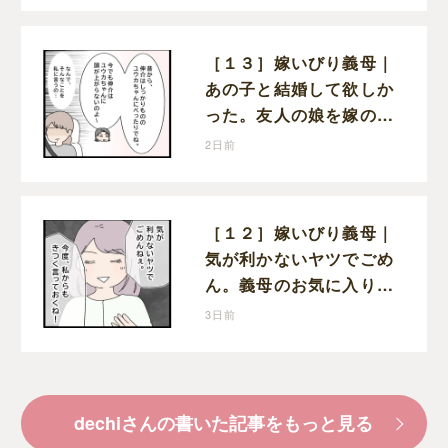
［１３］嫁いびり義母｜
あの子と結婚して欲しか
った。友人の娘を嫁の前
で褒めちぎる無神経な義
2日前
母
［１２］嫁いびり義母｜
気が利かないヤツでごめ
ん。義母のお気に入り女
性が夫との親密さを匂わ
3日前
せてくる
dechiさんの書いた記事をもっと見る