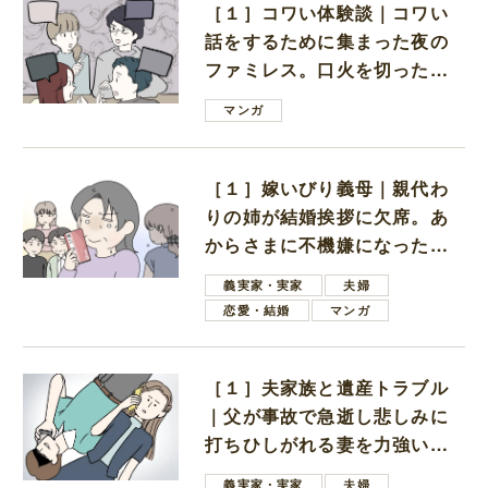
［１］コワい体験談｜コワい
話をするために集まった夜の
ファミレス。口火を切ったの
は電車好きの男の子ママ
マンガ
［１］嫁いびり義母｜親代わ
りの姉が結婚挨拶に欠席。あ
からさまに不機嫌になった義
母
義実家・実家
夫婦
恋愛・結婚
マンガ
［１］夫家族と遺産トラブル
｜父が事故で急逝し悲しみに
打ちひしがれる妻を力強い言
葉で励ます夫
義実家・実家
夫婦