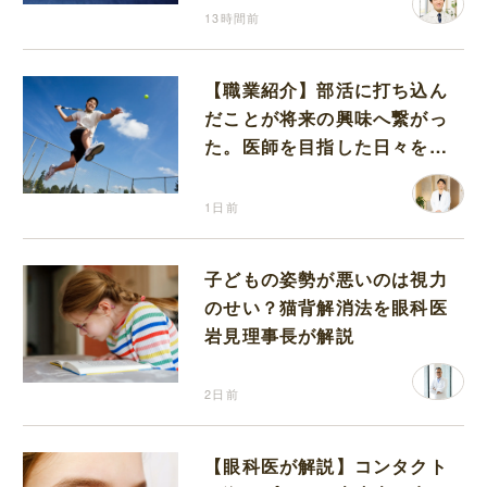
13時間前
【職業紹介】部活に打ち込ん
だことが将来の興味へ繋がっ
た。医師を目指した日々を振
り返って思うこと
1日前
子どもの姿勢が悪いのは視力
のせい？猫背解消法を眼科医
岩見理事長が解説
2日前
【眼科医が解説】コンタクト