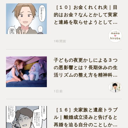
［１０］お金くれくれ夫｜目
的はお金？なんとかして実家
と連絡を取らせようとしてく
る夫が怪しすぎる
1時間前
子どもの夜更かしによる３つ
の悪影響とは？長期休みの生
活リズムの整え方を精神科医
が解説
1日前
［１６］夫家族と遺産トラブ
ル｜離婚成立済みと告げると
再婚を迫る自分のことしか考