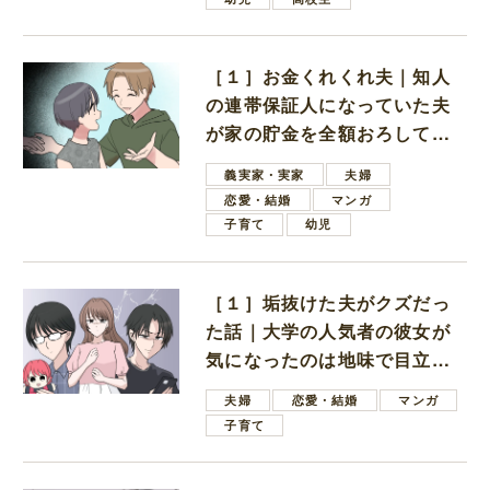
［１］お金くれくれ夫｜知人
の連帯保証人になっていた夫
が家の貯金を全額おろしてほ
しいと言ってきた
義実家・実家
夫婦
恋愛・結婚
マンガ
子育て
幼児
［１］垢抜けた夫がクズだっ
た話｜大学の人気者の彼女が
気になったのは地味で目立た
ない男子学生
夫婦
恋愛・結婚
マンガ
子育て