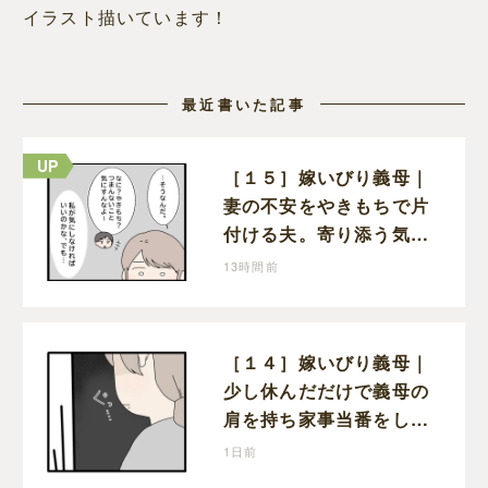
イラスト描いています！
最近書いた記事
［１５］嫁いびり義母｜
妻の不安をやきもちで片
付ける夫。寄り添う気の
ない態度にモヤモヤが募
13時間前
る
［１４］嫁いびり義母｜
少し休んだだけで義母の
肩を持ち家事当番をしな
かったと責める夫
1日前