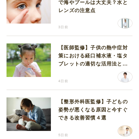
で海やプールは大丈夫？水と
レンズの注意点
3日前
【医師監修】子供の熱中症対
策における経口補水液・塩タ
ブレットの適切な活用法と水
分補給の注意点
4日前
【整形外科医監修】子どもの
姿勢が悪くなる原因と今すぐ
できる改善習慣４選
5日前