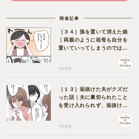
関連記事
［３４］孫を置いて消えた娘
｜両親のように祖母も自分を
置いていってしまうのでは？
と怯えて泣く孫に心が痛む
1時間前
［１３］垢抜けた夫がクズだ
った話｜夫に裏切られたこと
を受け入れられず、垢抜けた
ことが関係しているのかと嘆
く
1時間前