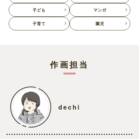
子ども
マンガ
子育て
園児
作画担当
dechi