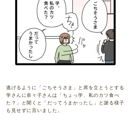
:
5
4
.
2
3
%
逃げるように「ごちそうさま」と席を立とうとする
学さんに奈々子さんは「ちょっ学、私のカツ食べ
た？」と聞くと「だってうまかったし」と謝る様子
も見せずに言いました。