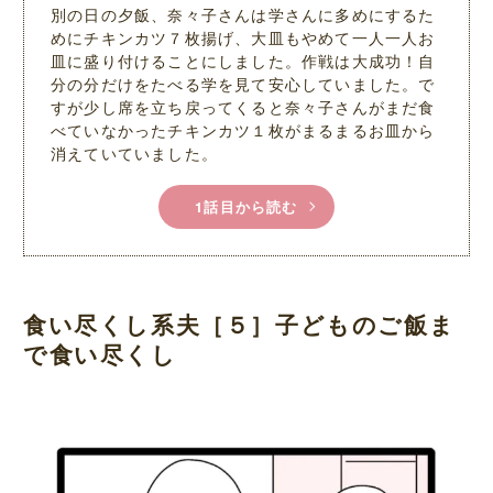
別の日の夕飯、奈々子さんは学さんに多めにするた
めにチキンカツ７枚揚げ、大皿もやめて一人一人お
皿に盛り付けることにしました。作戦は大成功！自
分の分だけをたべる学を見て安心していました。で
すが少し席を立ち戻ってくると奈々子さんがまだ食
べていなかったチキンカツ１枚がまるまるお皿から
消えていていました。
1話目から読む
食い尽くし系夫［５］子どものご飯ま
で食い尽くし
L
/
M
o
u
a
t
d
e
e
d