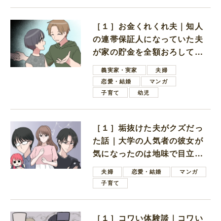
［１］お金くれくれ夫｜知人
の連帯保証人になっていた夫
が家の貯金を全額おろしてほ
しいと言ってきた
義実家・実家
夫婦
恋愛・結婚
マンガ
子育て
幼児
［１］垢抜けた夫がクズだっ
た話｜大学の人気者の彼女が
気になったのは地味で目立た
ない男子学生
夫婦
恋愛・結婚
マンガ
子育て
［１］コワい体験談｜コワい