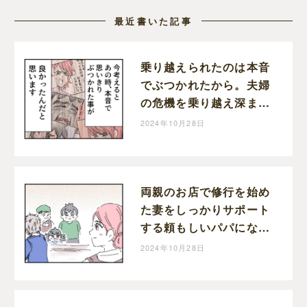
最近書いた記事
乗り越えられたのは本音
でぶつかれたから。夫婦
の危機を乗り越え深まっ
た家族の絆。育児なめす
2024年10月28日
ぎ夫［２０１完］｜くま
おのマンガ堂
両親のお店で修行を始め
た妻をしっかりサポート
する頼もしいパパになっ
た育児なめすぎ夫［２０
2024年10月28日
０］｜くまおのマンガ堂