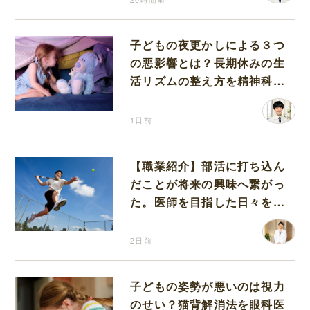
子どもの夜更かしによる３つ
の悪影響とは？長期休みの生
活リズムの整え方を精神科医
が解説
1日前
【職業紹介】部活に打ち込ん
だことが将来の興味へ繋がっ
た。医師を目指した日々を振
り返って思うこと
2日前
子どもの姿勢が悪いのは視力
のせい？猫背解消法を眼科医