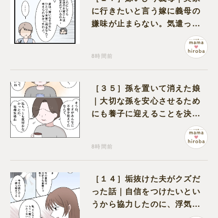
に行きたいと言う嫁に義母の
嫌味が止まらない。気遣って
くれるのは義父だけ
8時間前
［３５］孫を置いて消えた娘
｜大切な孫を安心させるため
にも養子に迎えることを決心
する
8時間前
［１４］垢抜けた夫がクズだ
った話｜自信をつけたいとい
うから協力したのに、浮気と
いう形で裏切られる