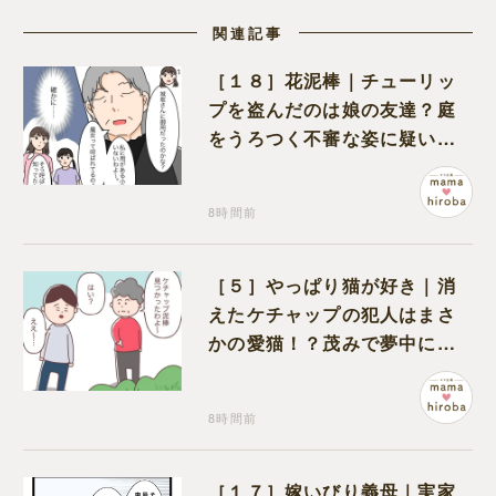
関連記事
［１８］花泥棒｜チューリッ
プを盗んだのは娘の友達？庭
をうろつく不審な姿に疑いが
深まる
8時間前
［５］やっぱり猫が好き｜消
えたケチャップの犯人はまさ
かの愛猫！？茂みで夢中にな
ってなめる現場を発見
8時間前
［１７］嫁いびり義母｜実家