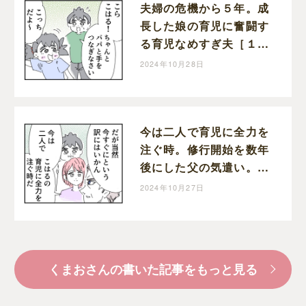
夫婦の危機から５年。成
長した娘の育児に奮闘す
る育児なめすぎ夫［１９
９］｜くまおのマンガ堂
2024年10月28日
今は二人で育児に全力を
注ぐ時。修行開始を数年
後にした父の気遣い。育
児なめすぎ夫［１９８］
2024年10月27日
｜くまおのマンガ堂
くまおさんの書いた記事をもっと見る