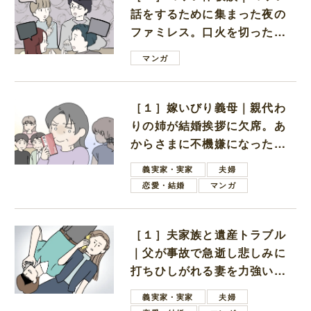
話をするために集まった夜の
ファミレス。口火を切ったの
は電車好きの男の子ママ
マンガ
［１］嫁いびり義母｜親代わ
りの姉が結婚挨拶に欠席。あ
からさまに不機嫌になった義
母
義実家・実家
夫婦
恋愛・結婚
マンガ
［１］夫家族と遺産トラブル
｜父が事故で急逝し悲しみに
打ちひしがれる妻を力強い言
葉で励ます夫
義実家・実家
夫婦