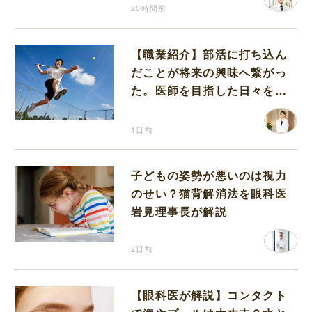
20時間前
【職業紹介】部活に打ち込ん
だことが将来の興味へ繋がっ
た。医師を目指した日々を振
り返って思うこと
1日前
子どもの姿勢が悪いのは視力
のせい？猫背解消法を眼科医
岩見理事長が解説
2日前
【眼科医が解説】コンタクト