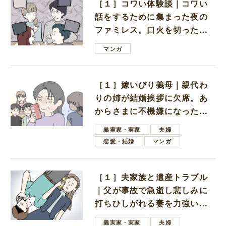
［１］コワい体験談｜コワい
話をするために集まった夜の
ファミレス。口火を切ったの
は電車好きの男の子ママ
マンガ
［１］嫁いびり義母｜親代わ
りの姉が結婚挨拶に欠席。あ
からさまに不機嫌になった義
母
義実家・実家
夫婦
恋愛・結婚
マンガ
［１］夫家族と遺産トラブル
｜父が事故で急逝し悲しみに
打ちひしがれる妻を力強い言
葉で励ます夫
義実家・実家
夫婦