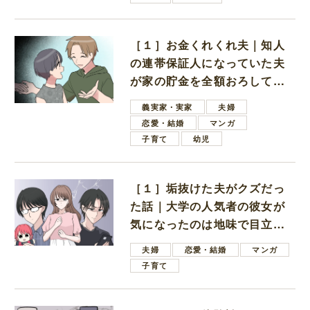
［１］お金くれくれ夫｜知人
の連帯保証人になっていた夫
が家の貯金を全額おろしてほ
しいと言ってきた
義実家・実家
夫婦
恋愛・結婚
マンガ
子育て
幼児
［１］垢抜けた夫がクズだっ
た話｜大学の人気者の彼女が
気になったのは地味で目立た
ない男子学生
夫婦
恋愛・結婚
マンガ
子育て