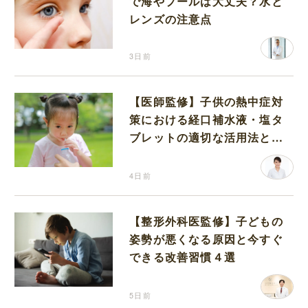
で海やプールは大丈夫？水と
レンズの注意点
3日前
【医師監修】子供の熱中症対
策における経口補水液・塩タ
ブレットの適切な活用法と水
分補給の注意点
4日前
【整形外科医監修】子どもの
姿勢が悪くなる原因と今すぐ
できる改善習慣４選
5日前