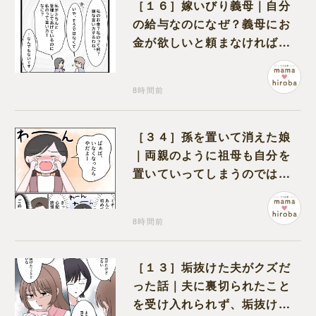
［１６］嫁いびり義母｜自分
の給与なのになぜ？義母にお
金が欲しいと頼まなければな
らない状況に疑問を抱く
8時間前
［３４］孫を置いて消えた娘
｜両親のように祖母も自分を
置いていってしまうのでは？
と怯えて泣く孫に心が痛む
8時間前
［１３］垢抜けた夫がクズだ
った話｜夫に裏切られたこと
を受け入れられず、垢抜けた