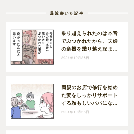
最近書いた記事
乗り越えられたのは本音
でぶつかれたから。夫婦
の危機を乗り越え深まっ
た家族の絆。育児なめす
2024年10月28日
ぎ夫［２０１完］｜くま
おのマンガ堂
両親のお店で修行を始め
た妻をしっかりサポート
する頼もしいパパになっ
た育児なめすぎ夫［２０
2024年10月28日
０］｜くまおのマンガ堂