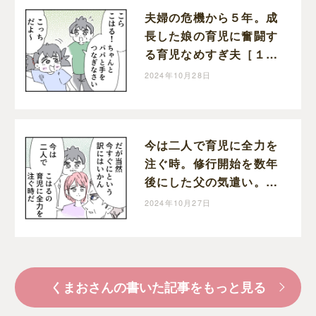
夫婦の危機から５年。成
長した娘の育児に奮闘す
る育児なめすぎ夫［１９
９］｜くまおのマンガ堂
2024年10月28日
今は二人で育児に全力を
注ぐ時。修行開始を数年
後にした父の気遣い。育
児なめすぎ夫［１９８］
2024年10月27日
｜くまおのマンガ堂
くまおさんの書いた記事をもっと見る