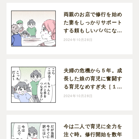
両親のお店で修行を始め
た妻をしっかりサポート
する頼もしいパパになっ
た育児なめすぎ夫［２０
2024年10月28日
０］｜くまおのマンガ堂
夫婦の危機から５年。成
長した娘の育児に奮闘す
る育児なめすぎ夫［１９
９］｜くまおのマンガ堂
2024年10月28日
今は二人で育児に全力を
注ぐ時。修行開始を数年