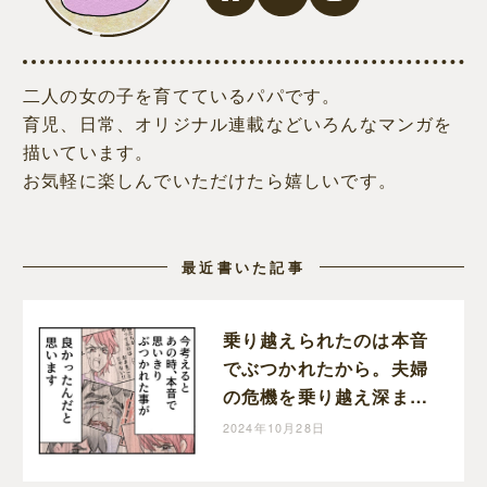
二人の女の子を育てているパパです。
育児、日常、オリジナル連載などいろんなマンガを
描いています。
お気軽に楽しんでいただけたら嬉しいです。
最近書いた記事
乗り越えられたのは本音
でぶつかれたから。夫婦
の危機を乗り越え深まっ
た家族の絆。育児なめす
2024年10月28日
ぎ夫［２０１完］｜くま
おのマンガ堂