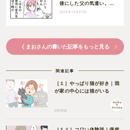
後にした父の気遣い。育
児なめすぎ夫［１９８］
2024年10月27日
｜くまおのマンガ堂
くまおさんの書いた記事をもっと見る
関連記事
［１］やっぱり猫が好き｜我
が家の中心には猫がいる
6時間前
［１１］コワい体験談｜偶然