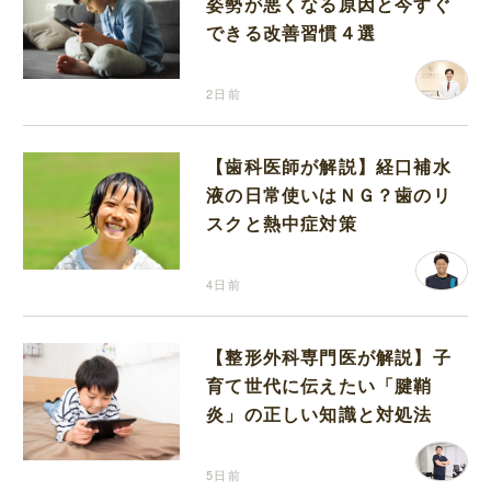
姿勢が悪くなる原因と今すぐ
できる改善習慣４選
2日前
【歯科医師が解説】経口補水
液の日常使いはＮＧ？歯のリ
スクと熱中症対策
4日前
【整形外科専門医が解説】子
育て世代に伝えたい「腱鞘
炎」の正しい知識と対処法
5日前