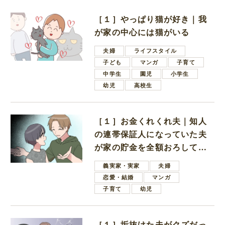
［１］やっぱり猫が好き｜我
が家の中心には猫がいる
夫婦
ライフスタイル
子ども
マンガ
子育て
中学生
園児
小学生
幼児
高校生
［１］お金くれくれ夫｜知人
の連帯保証人になっていた夫
が家の貯金を全額おろしてほ
しいと言ってきた
義実家・実家
夫婦
恋愛・結婚
マンガ
子育て
幼児
［１］垢抜けた夫がクズだっ