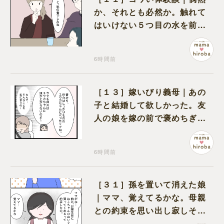
か、それとも必然か。触れて
はいけない５つ目の水を前に
コワい話を続ける一同
6時間前
［１３］嫁いびり義母｜あの
子と結婚して欲しかった。友
人の娘を嫁の前で褒めちぎる
無神経な義母
6時間前
［３１］孫を置いて消えた娘
｜ママ、覚えてるかな。母親
との約束を思い出し寂しそう
な孫に胸が痛む