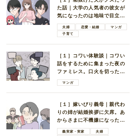
た話｜大学の人気者の彼女が
気になったのは地味で目立た
ない男子学生
夫婦
恋愛・結婚
マンガ
子育て
［１］コワい体験談｜コワい
話をするために集まった夜の
ファミレス。口火を切ったの
は電車好きの男の子ママ
マンガ
［１］嫁いびり義母｜親代わ
りの姉が結婚挨拶に欠席。あ
からさまに不機嫌になった義
母
義実家・実家
夫婦