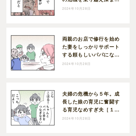
た家族の絆。育児なめす
2024年10月28日
ぎ夫［２０１完］｜くま
おのマンガ堂
両親のお店で修行を始め
た妻をしっかりサポート
する頼もしいパパになっ
た育児なめすぎ夫［２０
2024年10月28日
０］｜くまおのマンガ堂
夫婦の危機から５年。成
長した娘の育児に奮闘す
る育児なめすぎ夫［１９
９］｜くまおのマンガ堂
2024年10月28日