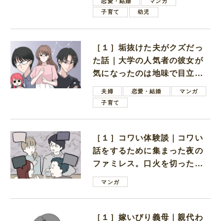
恋愛・結婚
マンガ
子育て
幼児
［１］垢抜けた夫がクズだっ
た話｜大学の人気者の彼女が
気になったのは地味で目立た
ない男子学生
夫婦
恋愛・結婚
マンガ
子育て
［１］コワい体験談｜コワい
話をするために集まった夜の
ファミレス。口火を切ったの
は電車好きの男の子ママ
マンガ
［１］嫁いびり義母｜親代わ