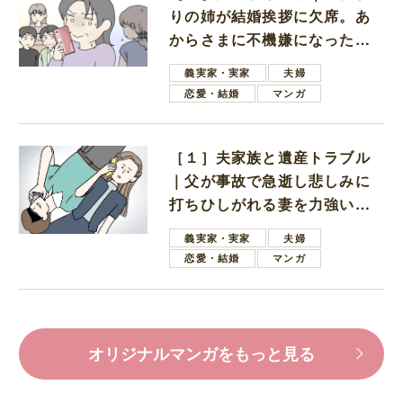
りの姉が結婚挨拶に欠席。あ
からさまに不機嫌になった義
母
義実家・実家
夫婦
恋愛・結婚
マンガ
［１］夫家族と遺産トラブル
｜父が事故で急逝し悲しみに
打ちひしがれる妻を力強い言
葉で励ます夫
義実家・実家
夫婦
恋愛・結婚
マンガ
オリジナルマンガをもっと見る