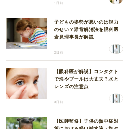
1日前
子どもの姿勢が悪いのは視力
のせい？猫背解消法を眼科医
岩見理事長が解説
2日前
【眼科医が解説】コンタクト
で海やプールは大丈夫？水と
レンズの注意点
3日前
【医師監修】子供の熱中症対
策における経口補水液・塩タ