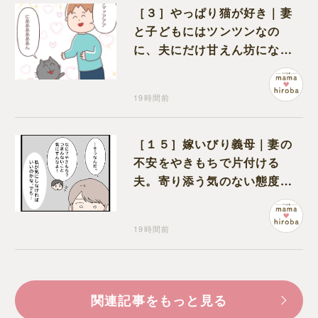
［３］やっぱり猫が好き｜妻
と子どもにはツンツンなの
に、夫にだけ甘えん坊になる
猫のギャップに癒される
19時間前
［１５］嫁いびり義母｜妻の
不安をやきもちで片付ける
夫。寄り添う気のない態度に
モヤモヤが募る
19時間前
関連記事をもっと見る