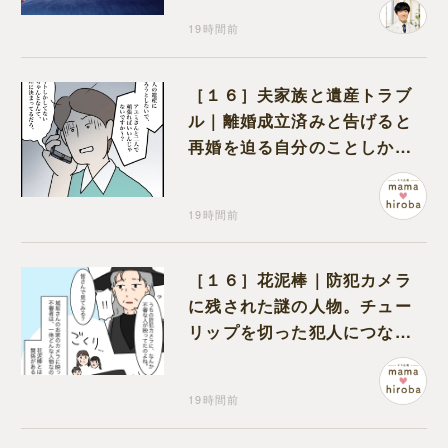
19時間前
［１６］夫家族と遺産トラブ
ル｜離婚成立済みと告げると
再婚を迫る自分のことしか考
えない元夫
19時間前
［１６］花泥棒｜防犯カメラ
に残された謎の人物。チュー
リップを切った犯人につなが
る証拠になるのか期待する
19時間前