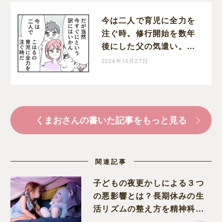
今は二人で育児に全力を
注ぐ時。修行開始を数年
後にした父の気遣い。育
児なめすぎ夫［１９８］
2024年10月27日
｜くまおのマンガ堂
くまおさんの書いた記事をもっと見る
関連記事
子どもの夜更かしによる３つ
の悪影響とは？長期休みの生
活リズムの整え方を精神科医
が解説