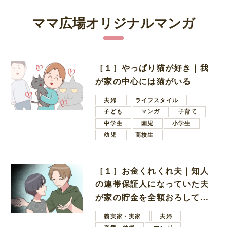
ママ広場オリジナルマンガ
［１］やっぱり猫が好き｜我
が家の中心には猫がいる
夫婦
ライフスタイル
子ども
マンガ
子育て
中学生
園児
小学生
幼児
高校生
［１］お金くれくれ夫｜知人
の連帯保証人になっていた夫
が家の貯金を全額おろしてほ
しいと言ってきた
義実家・実家
夫婦