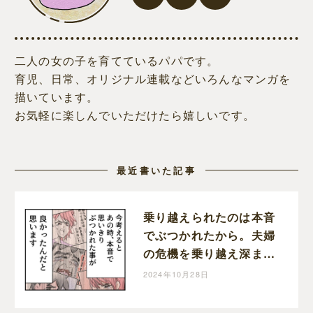
二人の女の子を育てているパパです。
育児、日常、オリジナル連載などいろんなマンガを
描いています。
お気軽に楽しんでいただけたら嬉しいです。
最近書いた記事
乗り越えられたのは本音
でぶつかれたから。夫婦
の危機を乗り越え深まっ
た家族の絆。育児なめす
2024年10月28日
ぎ夫［２０１完］｜くま
おのマンガ堂