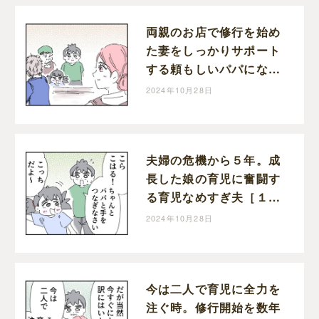
両親のお店で修行を始め
た妻をしっかりサポート
する頼もしいパパになっ
た育児なめすぎ夫［２０
2024年10月28日
０］｜くまおのマンガ堂
夫婦の危機から５年。成
長した娘の育児に奮闘す
る育児なめすぎ夫［１９
９］｜くまおのマンガ堂
2024年10月28日
今は二人で育児に全力を
注ぐ時。修行開始を数年