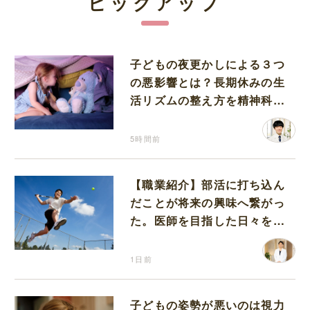
ピックアップ
子どもの夜更かしによる３つ
の悪影響とは？長期休みの生
活リズムの整え方を精神科医
が解説
5時間前
【職業紹介】部活に打ち込ん
だことが将来の興味へ繋がっ
た。医師を目指した日々を振
り返って思うこと
1日前
子どもの姿勢が悪いのは視力