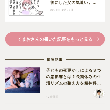
後にした父の気遣い。育
児なめすぎ夫［１９８］
2024年10月27日
｜くまおのマンガ堂
くまおさんの書いた記事をもっと見る
関連記事
子どもの夜更かしによる３つ
の悪影響とは？長期休みの生
活リズムの整え方を精神科医
が解説
17時間前