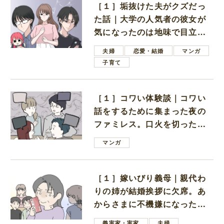
［１］垢抜けた夫がクズだっ
た話｜大学の人気者の彼女が
気になったのは地味で目立た
ない男子学生
夫婦
恋愛・結婚
マンガ
子育て
［１］コワい体験談｜コワい
話をするために集まった夜の
ファミレス。口火を切ったの
は電車好きの男の子ママ
マンガ
［１］嫁いびり義母｜親代わ
りの姉が結婚挨拶に欠席。あ
からさまに不機嫌になった義
母
義実家・実家
夫婦