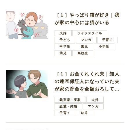
［１］やっぱり猫が好き｜我
が家の中心には猫がいる
夫婦
ライフスタイル
子ども
マンガ
子育て
中学生
園児
小学生
幼児
高校生
［１］お金くれくれ夫｜知人
の連帯保証人になっていた夫
が家の貯金を全額おろしてほ
しいと言ってきた
義実家・実家
夫婦
恋愛・結婚
マンガ
子育て
幼児