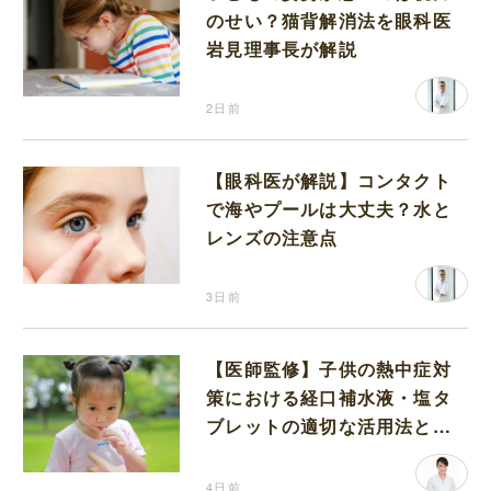
のせい？猫背解消法を眼科医
岩見理事長が解説
2日前
【眼科医が解説】コンタクト
で海やプールは大丈夫？水と
レンズの注意点
3日前
【医師監修】子供の熱中症対
策における経口補水液・塩タ
ブレットの適切な活用法と水
分補給の注意点
4日前