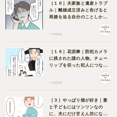
［１６］夫家族と遺産トラブ
ル｜離婚成立済みと告げると
再婚を迫る自分のことしか考
えない元夫
17時間前
［１６］花泥棒｜防犯カメラ
に残された謎の人物。チュー
リップを切った犯人につなが
る証拠になるのか期待する
17時間前
［３］やっぱり猫が好き｜妻
と子どもにはツンツンなの
に、夫にだけ甘えん坊になる