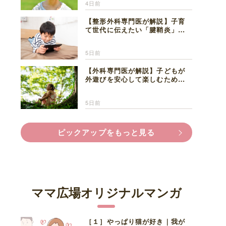
4日前
【整形外科専門医が解説】子育
て世代に伝えたい「腱鞘炎」の
正しい知識と対処法
5日前
【外科専門医が解説】子どもが
外遊びを安心して楽しむため
に、家族で知っておきたいマダ
ニ対策
5日前
ピックアップをもっと見る
ママ広場オリジナルマンガ
［１］やっぱり猫が好き｜我が