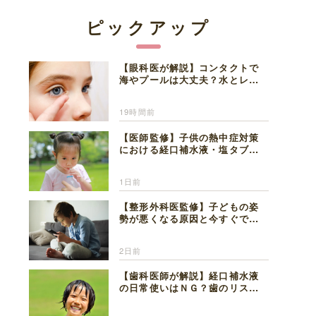
ピックアップ
【眼科医が解説】コンタクトで
海やプールは大丈夫？水とレン
ズの注意点
19時間前
【医師監修】子供の熱中症対策
における経口補水液・塩タブレ
ットの適切な活用法と水分補給
の注意点
1日前
【整形外科医監修】子どもの姿
勢が悪くなる原因と今すぐでき
る改善習慣４選
2日前
【歯科医師が解説】経口補水液
の日常使いはＮＧ？歯のリスク
と熱中症対策