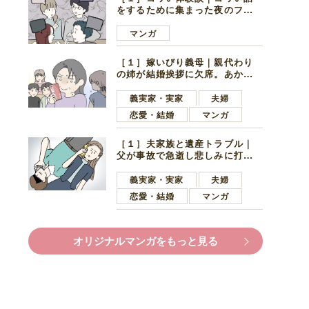
をするために集まった夜のファ
ミレス。口火を切ったのは電車
好きの男の子ママ
マンガ
［１］嫁いびり義母｜親代わり
の姉が結婚挨拶に欠席。あから
さまに不機嫌になった義母
義実家・実家
夫婦
恋愛・結婚
マンガ
［１］夫家族と遺産トラブル｜
父が事故で急逝し悲しみに打ち
ひしがれる妻を力強い言葉で励
ます夫
義実家・実家
夫婦
恋愛・結婚
マンガ
オリジナルマンガをもっと見る