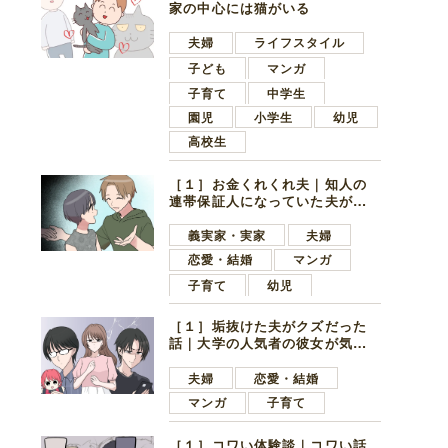
家の中心には猫がいる
夫婦
ライフスタイル
子ども
マンガ
子育て
中学生
園児
小学生
幼児
高校生
［１］お金くれくれ夫｜知人の
連帯保証人になっていた夫が家
の貯金を全額おろしてほしいと
言ってきた
義実家・実家
夫婦
恋愛・結婚
マンガ
子育て
幼児
［１］垢抜けた夫がクズだった
話｜大学の人気者の彼女が気に
なったのは地味で目立たない男
子学生
夫婦
恋愛・結婚
マンガ
子育て
［１］コワい体験談｜コワい話