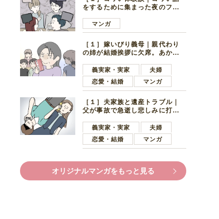
をするために集まった夜のファ
ミレス。口火を切ったのは電車
好きの男の子ママ
マンガ
［１］嫁いびり義母｜親代わり
の姉が結婚挨拶に欠席。あから
さまに不機嫌になった義母
義実家・実家
夫婦
恋愛・結婚
マンガ
［１］夫家族と遺産トラブル｜
父が事故で急逝し悲しみに打ち
ひしがれる妻を力強い言葉で励
ます夫
義実家・実家
夫婦
恋愛・結婚
マンガ
オリジナルマンガをもっと見る