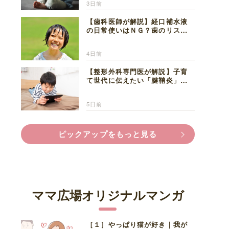
3日前
【歯科医師が解説】経口補水液
の日常使いはＮＧ？歯のリスク
と熱中症対策
4日前
【整形外科専門医が解説】子育
て世代に伝えたい「腱鞘炎」の
正しい知識と対処法
5日前
ピックアップをもっと見る
ママ広場オリジナルマンガ
［１］やっぱり猫が好き｜我が