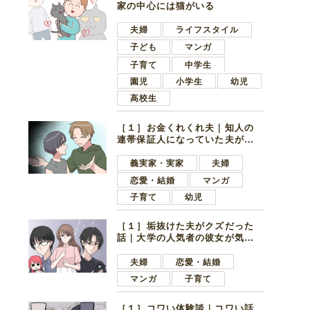
家の中心には猫がいる
夫婦
ライフスタイル
子ども
マンガ
子育て
中学生
園児
小学生
幼児
高校生
［１］お金くれくれ夫｜知人の
連帯保証人になっていた夫が家
の貯金を全額おろしてほしいと
言ってきた
義実家・実家
夫婦
恋愛・結婚
マンガ
子育て
幼児
［１］垢抜けた夫がクズだった
話｜大学の人気者の彼女が気に
なったのは地味で目立たない男
子学生
夫婦
恋愛・結婚
マンガ
子育て
［１］コワい体験談｜コワい話