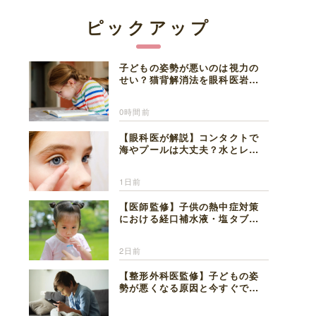
ピックアップ
子どもの姿勢が悪いのは視力の
せい？猫背解消法を眼科医岩見
理事長が解説
0時間前
【眼科医が解説】コンタクトで
海やプールは大丈夫？水とレン
ズの注意点
1日前
【医師監修】子供の熱中症対策
における経口補水液・塩タブレ
ットの適切な活用法と水分補給
の注意点
2日前
【整形外科医監修】子どもの姿
勢が悪くなる原因と今すぐでき
る改善習慣４選