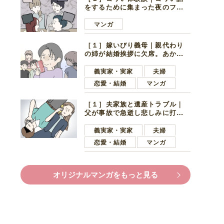
をするために集まった夜のファ
ミレス。口火を切ったのは電車
好きの男の子ママ
マンガ
［１］嫁いびり義母｜親代わり
の姉が結婚挨拶に欠席。あから
さまに不機嫌になった義母
義実家・実家
夫婦
恋愛・結婚
マンガ
［１］夫家族と遺産トラブル｜
父が事故で急逝し悲しみに打ち
ひしがれる妻を力強い言葉で励
ます夫
義実家・実家
夫婦
恋愛・結婚
マンガ
オリジナルマンガをもっと見る