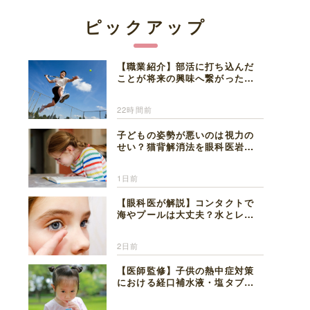
ピックアップ
【職業紹介】部活に打ち込んだ
ことが将来の興味へ繋がった。
医師を目指した日々を振り返っ
て思うこと
22時間前
子どもの姿勢が悪いのは視力の
せい？猫背解消法を眼科医岩見
理事長が解説
1日前
【眼科医が解説】コンタクトで
海やプールは大丈夫？水とレン
ズの注意点
2日前
【医師監修】子供の熱中症対策
における経口補水液・塩タブレ
ットの適切な活用法と水分補給
の注意点