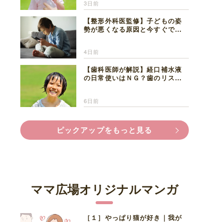
3日前
【整形外科医監修】子どもの姿
勢が悪くなる原因と今すぐでき
る改善習慣４選
4日前
【歯科医師が解説】経口補水液
の日常使いはＮＧ？歯のリスク
と熱中症対策
6日前
ピックアップをもっと見る
ママ広場オリジナルマンガ
［１］やっぱり猫が好き｜我が