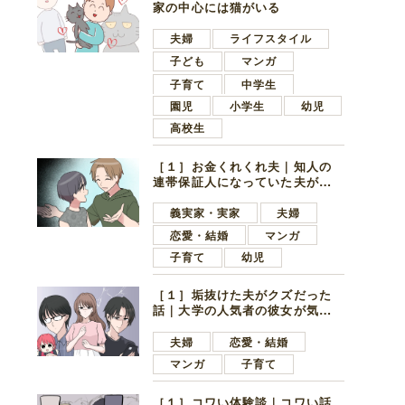
家の中心には猫がいる
夫婦
ライフスタイル
子ども
マンガ
子育て
中学生
園児
小学生
幼児
高校生
［１］お金くれくれ夫｜知人の
連帯保証人になっていた夫が家
の貯金を全額おろしてほしいと
言ってきた
義実家・実家
夫婦
恋愛・結婚
マンガ
子育て
幼児
［１］垢抜けた夫がクズだった
話｜大学の人気者の彼女が気に
なったのは地味で目立たない男
子学生
夫婦
恋愛・結婚
マンガ
子育て
［１］コワい体験談｜コワい話