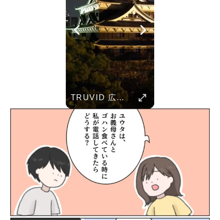
Her Standards Are Already High
TRUVID 野生の北海道 – 雪と自然
TRUVID 広島と宮島 – 歴史と美しさ
Parent Pranks
TRUVID 魅力的な京都――時を超える静寂と伝統美
TRUVID 餅 ― 日本のやさしい甘さと伝統の味
Childhood Memorie
Her standards are already high