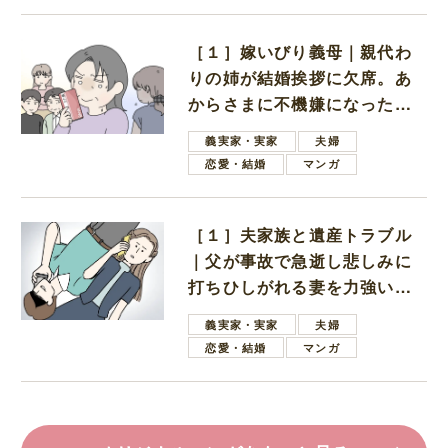
［１］嫁いびり義母｜親代わ
りの姉が結婚挨拶に欠席。あ
からさまに不機嫌になった義
母
義実家・実家
夫婦
恋愛・結婚
マンガ
［１］夫家族と遺産トラブル
｜父が事故で急逝し悲しみに
打ちひしがれる妻を力強い言
葉で励ます夫
義実家・実家
夫婦
恋愛・結婚
マンガ