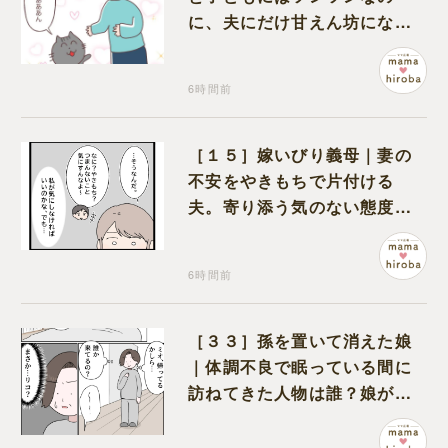
に、夫にだけ甘えん坊になる
猫のギャップに癒される
6時間前
［１５］嫁いびり義母｜妻の
不安をやきもちで片付ける
夫。寄り添う気のない態度に
モヤモヤが募る
6時間前
［３３］孫を置いて消えた娘
｜体調不良で眠っている間に
訪ねてきた人物は誰？娘が戻
ってきたのかと不安になる