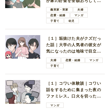
が家の貯金を全額おろしてほ
しいと言ってきた
義実家・実家
夫婦
恋愛・結婚
マンガ
子育て
幼児
［１］垢抜けた夫がクズだっ
た話｜大学の人気者の彼女が
気になったのは地味で目立た
ない男子学生
夫婦
恋愛・結婚
マンガ
子育て
［１］コワい体験談｜コワい
話をするために集まった夜の
ファミレス。口火を切ったの
は電車好きの男の子ママ
マンガ