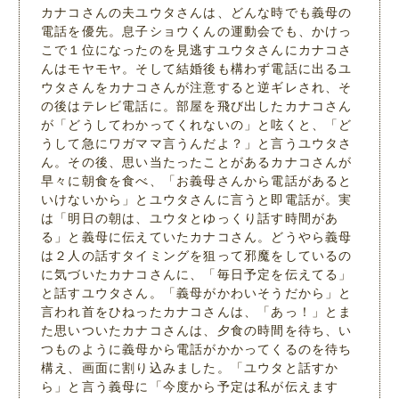
カナコさんの夫ユウタさんは、どんな時でも義母の
電話を優先。息子ショウくんの運動会でも、かけっ
こで１位になったのを見逃すユウタさんにカナコさ
んはモヤモヤ。そして結婚後も構わず電話に出るユ
ウタさんをカナコさんが注意すると逆ギレされ、そ
の後はテレビ電話に。部屋を飛び出したカナコさん
が「どうしてわかってくれないの」と呟くと、「ど
うして急にワガママ言うんだよ？」と言うユウタさ
ん。その後、思い当たったことがあるカナコさんが
早々に朝食を食べ、「お義母さんから電話があると
いけないから」とユウタさんに言うと即電話が。実
は「明日の朝は、ユウタとゆっくり話す時間があ
る」と義母に伝えていたカナコさん。どうやら義母
は２人の話すタイミングを狙って邪魔をしているの
に気づいたカナコさんに、「毎日予定を伝えてる」
と話すユウタさん。「義母がかわいそうだから」と
言われ首をひねったカナコさんは、「あっ！」とま
た思いついたカナコさんは、夕食の時間を待ち、い
つものように義母から電話がかかってくるのを待ち
構え、画面に割り込みました。「ユウタと話すか
ら」と言う義母に「今度から予定は私が伝えます