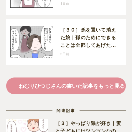
出し寂しそうな孫に胸が
1日前
痛む
［３０］孫を置いて消え
た娘｜孫のためにできる
ことは全部してあげた
い。孫を養子に迎えるこ
2日前
とを決意
ねむりひつじさんの書いた記事をもっと見る
関連記事
［３］やっぱり猫が好き｜妻
と子どもにはツンツンなの