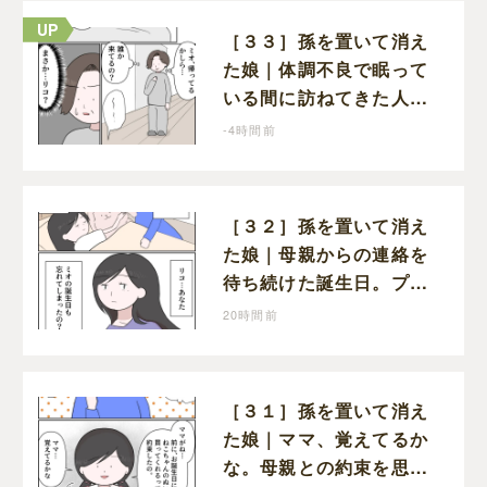
［３３］孫を置いて消え
た娘｜体調不良で眠って
いる間に訪ねてきた人物
は誰？娘が戻ってきたの
-4時間前
かと不安になる
［３２］孫を置いて消え
た娘｜母親からの連絡を
待ち続けた誕生日。プレ
ゼントもお祝いの言葉も
20時間前
届かなかった
［３１］孫を置いて消え
た娘｜ママ、覚えてるか
な。母親との約束を思い