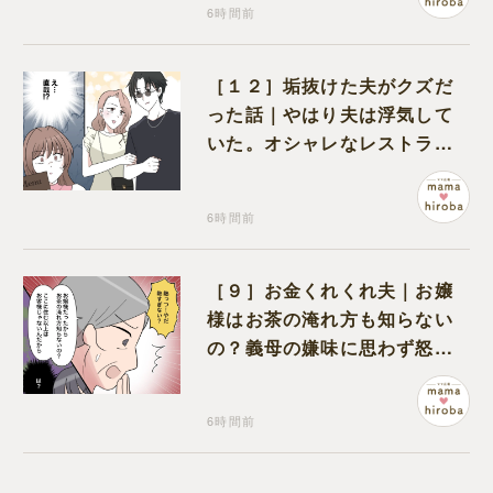
6時間前
［１２］垢抜けた夫がクズだ
った話｜やはり夫は浮気して
いた。オシャレなレストラン
で夫の浮気現場に遭遇
6時間前
［９］お金くれくれ夫｜お嬢
様はお茶の淹れ方も知らない
の？義母の嫌味に思わず怒り
が込み上げる
6時間前