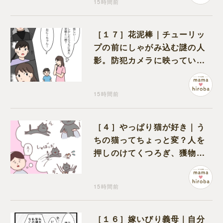
15時間前
［１７］花泥棒｜チューリッ
プの前にしゃがみ込む謎の人
影。防犯カメラに映っていた
のは娘の友達だった
15時間前
［４］やっぱり猫が好き｜う
ちの猫ってちょっと変？人を
押しのけてくつろぎ、獲物に
も物怖じしない鋼のハート
15時間前
［１６］嫁いびり義母｜自分