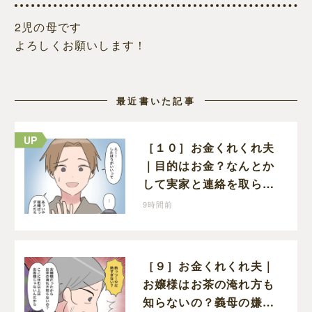
2児の母です
よろしくお願いします！
最近書いた記事
［１０］お金くれくれ夫
｜目的はお金？なんとか
して実家と連絡を取らせ
ようとしてくる夫が怪し
9時間前
すぎる
［９］お金くれくれ夫｜
お嬢様はお茶の淹れ方も
知らないの？義母の嫌味