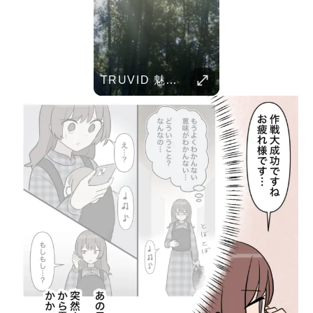
Her Standards Are Already High
Childhood Memories
TRUVID 魅力的な京都――時を超える静寂と伝統美
Parent Pranks
TRUVID 広島と宮島 – 歴史と美しさ
TRUVID 野生の北海道 – 雪と自然
TRUVID 餅 ― 日本のやさしい甘さと伝統の味
Her standards are already high