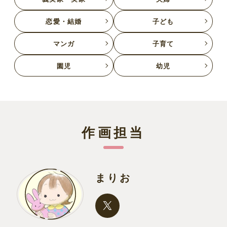
恋愛・結婚
子ども
マンガ
子育て
園児
幼児
作画担当
まりお