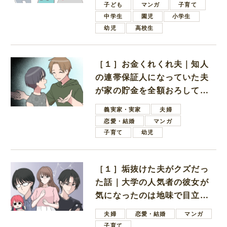
子ども
マンガ
子育て
中学生
園児
小学生
幼児
高校生
［１］お金くれくれ夫｜知人
の連帯保証人になっていた夫
が家の貯金を全額おろしてほ
しいと言ってきた
義実家・実家
夫婦
恋愛・結婚
マンガ
子育て
幼児
［１］垢抜けた夫がクズだっ
た話｜大学の人気者の彼女が
気になったのは地味で目立た
ない男子学生
夫婦
恋愛・結婚
マンガ
子育て