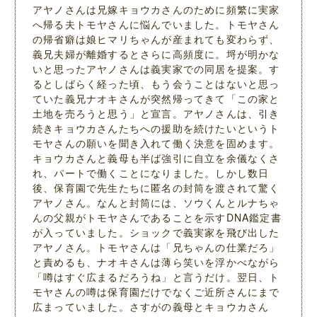
アヤノさんは兄嫁キョウカさんのために頻繁に実家
へ帰る夫トモヤさんに悩んでいました。トモヤさん
の帰省癖は娘ヒマリちゃんが産まれても変わらず、
義兄夫婦が離婚するとさらに高頻度に。埒が明かな
いと思ったアヤノさんは義実家での同居を提案。す
るとしばらく経った頃、もう会うことはないと思っ
ていた義兄ナオキさんが突然帰ってきて「この家と
土地を売ろうと思う」と宣言。アヤノさんは、引き
続きキョウカさんたちへの援助を続けたいというト
モヤさんの願いを聞き入れて働く決意を固めます。
キョウカさんと義母も半ば強引に自立を余儀なくさ
れ、パートで働くことになりました。しかし数日
後、保育園で先生たちに匿名の封筒を渡されて驚く
アヤノさん。なんと封筒には、ソウくんとルナちゃ
んの父親がトモヤさんであることを示すDNA鑑定書
が入っていました。ショックで義実家を飛び出した
アヤノさん。トモヤさんは「兄ちゃんの仕業だろ」
と責めるも、ナオキさんは薄ら笑いを浮かべながら
「噂はすぐ広まるだろうね」と言うだけ。翌日、ト
モヤさんの噂は保育園だけでなくご近所さんにまで
広まっていました。さすがの義母とキョウカさん