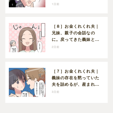
に思わず怒りが込み上げ
1日前
る
［８］お金くれくれ夫｜
兄妹、親子の会話なの
に。戻ってきた義妹と夫
や義母の様子になんだか
2日前
違和感
［７］お金くれくれ夫｜
義妹の存在を黙っていた
夫を詰めるが、産まれる
子どものことを第一に考
3日前
えてと流される