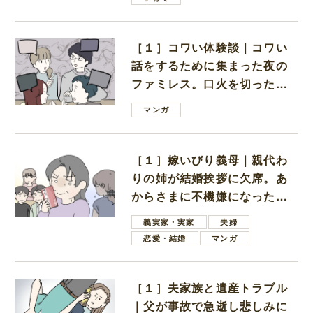
［１］コワい体験談｜コワい
話をするために集まった夜の
ファミレス。口火を切ったの
は電車好きの男の子ママ
マンガ
［１］嫁いびり義母｜親代わ
りの姉が結婚挨拶に欠席。あ
からさまに不機嫌になった義
母
義実家・実家
夫婦
恋愛・結婚
マンガ
［１］夫家族と遺産トラブル
｜父が事故で急逝し悲しみに