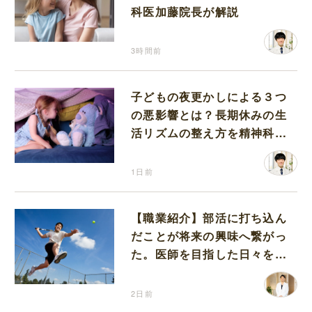
科医加藤院長が解説
3時間前
子どもの夜更かしによる３つ
の悪影響とは？長期休みの生
活リズムの整え方を精神科医
が解説
1日前
【職業紹介】部活に打ち込ん
だことが将来の興味へ繋がっ
た。医師を目指した日々を振
り返って思うこと
2日前