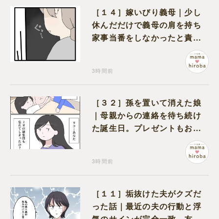
［１４］嫁いびり義母｜少し
休んだだけで義母の肩を持ち
家事当番をしなかったと責め
る夫
3時間前
［３２］孫を置いて消えた娘
｜母親からの連絡を待ち続け
た誕生日。プレゼントもお祝
いの言葉も届かなかった
3時間前
［１１］垢抜けた夫がクズだ
った話｜最近の夫の行動と浮
気のサインが完全一致。友人