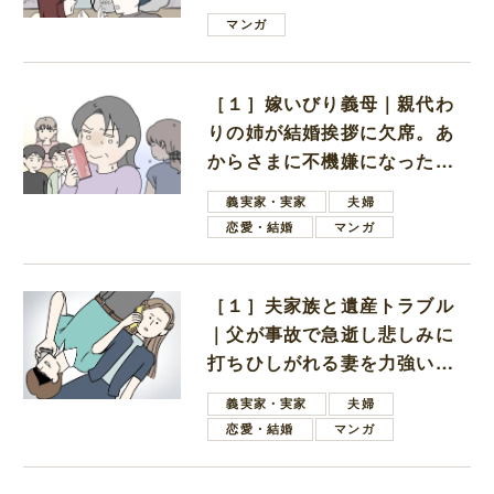
は電車好きの男の子ママ
マンガ
［１］嫁いびり義母｜親代わ
りの姉が結婚挨拶に欠席。あ
からさまに不機嫌になった義
母
義実家・実家
夫婦
恋愛・結婚
マンガ
［１］夫家族と遺産トラブル
｜父が事故で急逝し悲しみに
打ちひしがれる妻を力強い言
葉で励ます夫
義実家・実家
夫婦
恋愛・結婚
マンガ