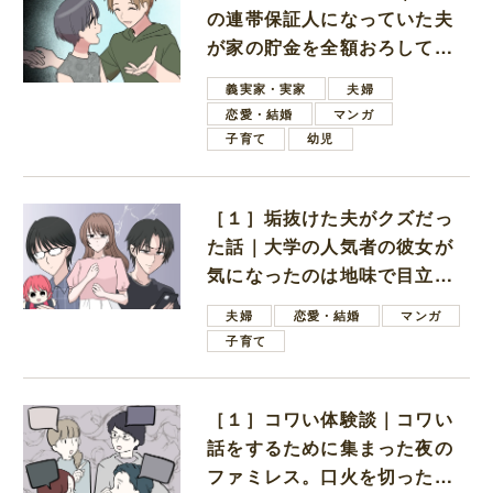
の連帯保証人になっていた夫
が家の貯金を全額おろしてほ
しいと言ってきた
義実家・実家
夫婦
恋愛・結婚
マンガ
子育て
幼児
［１］垢抜けた夫がクズだっ
た話｜大学の人気者の彼女が
気になったのは地味で目立た
ない男子学生
夫婦
恋愛・結婚
マンガ
子育て
［１］コワい体験談｜コワい
話をするために集まった夜の
ファミレス。口火を切ったの