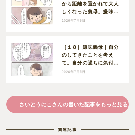
から距離を置かれて大人
しくなった義母。嫌味も
ないが謝罪もない
2026年7月6日
［１８］嫌味義母｜自分
のしてきたことを考え
て。自分の過ちに気付か
ない義母に距離を置くと
2026年7月5日
告げた夫
さいとうにこさんの書いた記事をもっと見る
関連記事