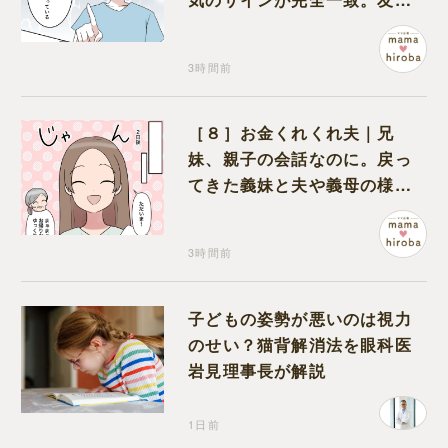
にも忠告され不安になる
3時間前
［８］お金くれくれ夫｜兄
妹、親子の会話なのに。戻っ
てきた義妹と夫や義母の様子
になんだか違和感
3時間前
子どもの姿勢が悪いのは視力
のせい？猫背解消法を眼科医
岩見理事長が解説
1日前