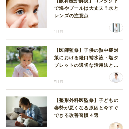
【眼科医が解説】コンタクト
で海やプールは大丈夫？水と
レンズの注意点
1日前
【医師監修】子供の熱中症対
策における経口補水液・塩タ
ブレットの適切な活用法と水
分補給の注意点
2日前
【整形外科医監修】子どもの
姿勢が悪くなる原因と今すぐ
できる改善習慣４選