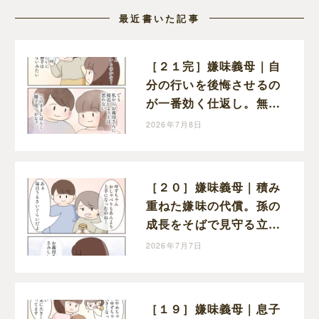
最近書いた記事
［２１完］嫌味義母｜自
分の行いを後悔させるの
が一番効く仕返し。無理
に戦わず距離を取ること
2026年7月8日
を選んだ嫁
［２０］嫌味義母｜積み
重ねた嫌味の代償。孫の
成長をそばで見守る立場
を失って寂しさを抱える
2026年7月7日
義母
［１９］嫌味義母｜息子