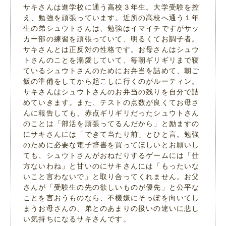
サキさんは進学校に通う高校３年生。大学受験を控
え、勉強を頑張っています。近所の高校へ通う１年
生の弟シュウトさんは、勉強はイマイチですがサッ
カー部の練習を頑張っていて、明るくてお調子者。
サキさんとは正反対の性格です。お母さんはシュウ
トさんのことを溺愛していて、毎朝ギリギリまで寝
ているシュウトさんのためにお弁当を詰めて、朝ご
飯の準備をしてから起こしに行くのがルーティン。
サキさんはシュウトさんのお弁当の残りを自分で詰
めていきます。また、テストの点数が良くてお母さ
んに報告しても、赤点ギリギリだったシュウトさん
のことは「部活を頑張ってるんだから」と励ますの
にサキさんには「できて当たり前」とひと言。勉強
のために必要な電子辞書を買ってほしいとお願いし
ても、シュウトさんがおねだりするゲームには「仕
方ないわね」と甘いのにサキさんには「もったいな
いこと言わないで」と取り合ってくれません。お父
さんが「受験生の先の欲しいものが優先」と公平な
ことを言おうものなら、不機嫌にそっぽを向いてし
まうお母さんの、弟とのあまりの扱いの違いに悲し
い気持ちになるサキさんです。