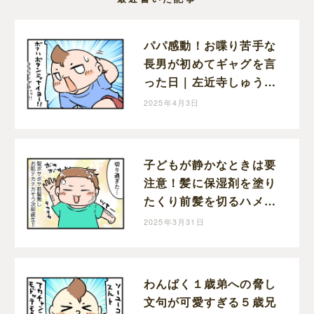
パパ感動！お喋り苦手な
長男が初めてギャグを言
った日｜左近寺しゅうり
の育児漫画
2025年4月3日
子どもが静かなときは要
注意！髪に保湿剤を塗り
たくり前髪を切るハメに
なった１歳次男｜左近寺
2025年3月31日
しゅうりの育児漫画
わんぱく１歳弟への脅し
文句が可愛すぎる５歳兄