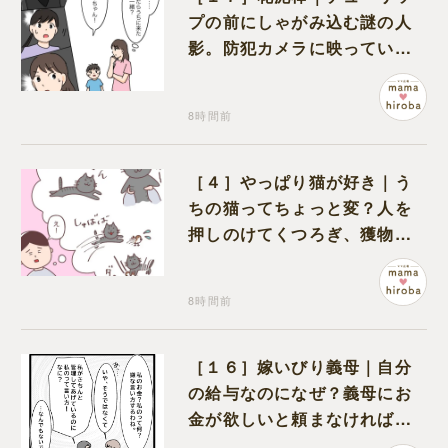
プの前にしゃがみ込む謎の人
影。防犯カメラに映っていた
のは娘の友達だった
8時間前
［４］やっぱり猫が好き｜う
ちの猫ってちょっと変？人を
押しのけてくつろぎ、獲物に
も物怖じしない鋼のハート
8時間前
［１６］嫁いびり義母｜自分
の給与なのになぜ？義母にお
金が欲しいと頼まなければな
らない状況に疑問を抱く