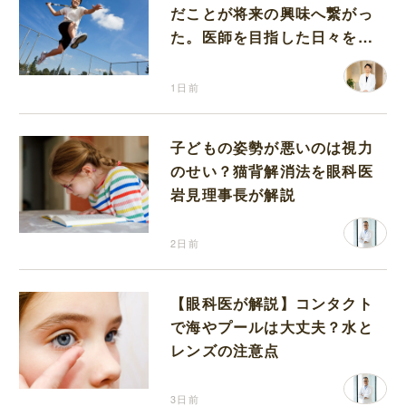
だことが将来の興味へ繋がっ
た。医師を目指した日々を振
り返って思うこと
1日前
子どもの姿勢が悪いのは視力
のせい？猫背解消法を眼科医
岩見理事長が解説
2日前
【眼科医が解説】コンタクト
で海やプールは大丈夫？水と
レンズの注意点
3日前