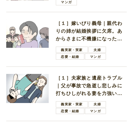
マンガ
［１］嫁いびり義母｜親代わ
りの姉が結婚挨拶に欠席。あ
からさまに不機嫌になった義
母
義実家・実家
夫婦
恋愛・結婚
マンガ
［１］夫家族と遺産トラブル
｜父が事故で急逝し悲しみに
打ちひしがれる妻を力強い言
葉で励ます夫
義実家・実家
夫婦
恋愛・結婚
マンガ