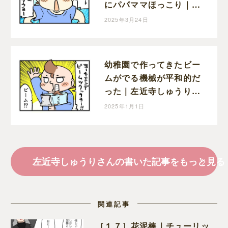
にパパママほっこり｜左
近寺しゅうりの育児漫画
2025年3月24日
幼稚園で作ってきたビー
ムがでる機械が平和的だ
った｜左近寺しゅうりの
育児漫画
2025年1月1日
左近寺しゅうりさんの書いた記事をもっと見る
関連記事
［１７］花泥棒｜チューリッ