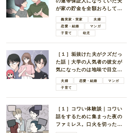
の連帯保証人になっていた夫
が家の貯金を全額おろしてほ
しいと言ってきた
義実家・実家
夫婦
恋愛・結婚
マンガ
子育て
幼児
［１］垢抜けた夫がクズだっ
た話｜大学の人気者の彼女が
気になったのは地味で目立た
ない男子学生
夫婦
恋愛・結婚
マンガ
子育て
［１］コワい体験談｜コワい
話をするために集まった夜の
ファミレス。口火を切ったの
は電車好きの男の子ママ