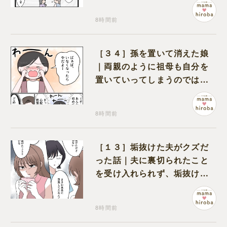
8時間前
［３４］孫を置いて消えた娘
｜両親のように祖母も自分を
置いていってしまうのでは？
と怯えて泣く孫に心が痛む
8時間前
［１３］垢抜けた夫がクズだ
った話｜夫に裏切られたこと
を受け入れられず、垢抜けた
ことが関係しているのかと嘆
く
8時間前