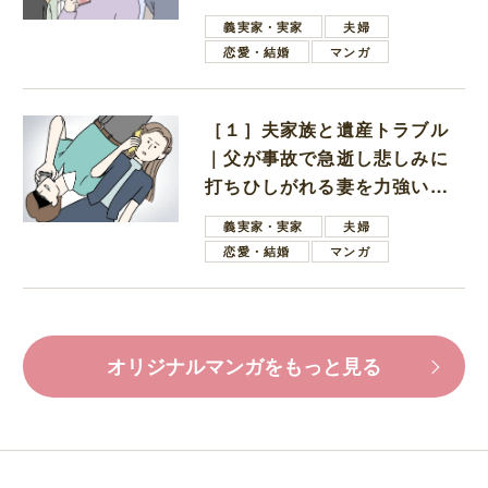
母
義実家・実家
夫婦
恋愛・結婚
マンガ
［１］夫家族と遺産トラブル
｜父が事故で急逝し悲しみに
打ちひしがれる妻を力強い言
葉で励ます夫
義実家・実家
夫婦
恋愛・結婚
マンガ
オリジナルマンガをもっと見る