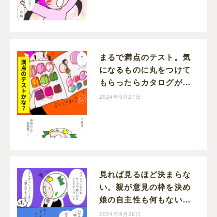
まるで満点のテスト。気
になるものに丸をつけて
もらったらカタログが丸
だらけ。娘のラン活
2024年9月27日
［４］｜にょろ。の育児
日記
見れば見るほど決まらな
い。親が意見の枠を決め
娘の自主性も何もないと
悶える。娘のラン活
2024年9月26日