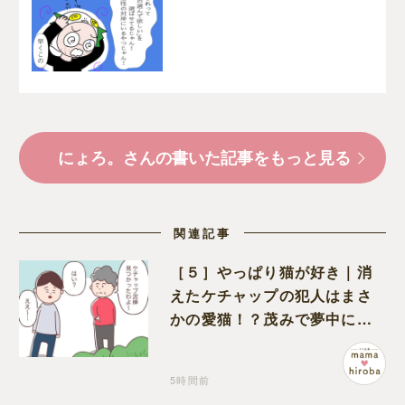
［３］｜にょろ。の育児
日記
にょろ。さんの書いた記事をもっと見る
関連記事
［５］やっぱり猫が好き｜消
えたケチャップの犯人はまさ
かの愛猫！？茂みで夢中にな
ってなめる現場を発見
5時間前