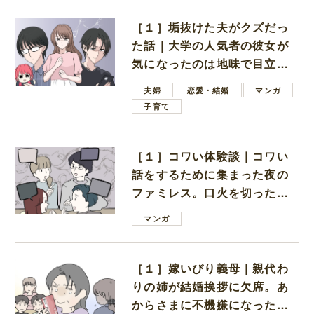
［１］垢抜けた夫がクズだっ
た話｜大学の人気者の彼女が
気になったのは地味で目立た
ない男子学生
夫婦
恋愛・結婚
マンガ
子育て
［１］コワい体験談｜コワい
話をするために集まった夜の
ファミレス。口火を切ったの
は電車好きの男の子ママ
マンガ
［１］嫁いびり義母｜親代わ
りの姉が結婚挨拶に欠席。あ
からさまに不機嫌になった義