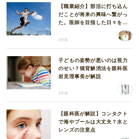
【職業紹介】部活に打ち込ん
だことが将来の興味へ繋がっ
た。医師を目指した日々を振
り返って思うこと
2日前
子どもの姿勢が悪いのは視力
のせい？猫背解消法を眼科医
岩見理事長が解説
3日前
【眼科医が解説】コンタクト
で海やプールは大丈夫？水と
レンズの注意点