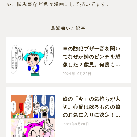
ゃ、悩み事など色々漫画にして描いてます。
最近書いた記事
車の防犯ブザー音を聞い
てなぜか姉のピンチを想
像した２歳児。何度も説
明するも伝わらず。｜に
2024年10月29日
ょろ。の育児日記
娘の「今」の気持ちが大
切。心配は残るものの娘
のお気に入りに決定！娘
のラン活［５完］｜にょ
2024年9月28日
ろ。の育児日記