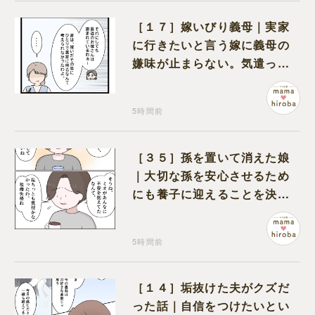
［１７］嫁いびり義母｜実家
に行きたいと言う嫁に義母の
嫌味が止まらない。気遣って
くれるのは義父だけ
5時間前
［３５］孫を置いて消えた娘
｜大切な孫を安心させるため
にも養子に迎えることを決心
する
5時間前
［１４］垢抜けた夫がクズだ
った話｜自信をつけたいとい