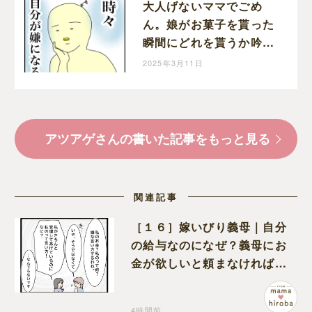
大人げないママでごめ
ん。娘がお菓子を貰った
瞬間にどれを貰うか吟味
してしまう自分が嫌｜ア
2025年3月11日
ツアゲの育児絵日記
アツアゲさんの書いた記事をもっと見る
関連記事
［１６］嫁いびり義母｜自分
の給与なのになぜ？義母にお
金が欲しいと頼まなければな
らない状況に疑問を抱く
4時間前