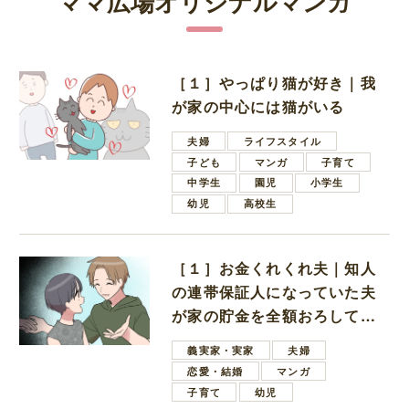
ママ広場オリジナルマンガ
［１］やっぱり猫が好き｜我
が家の中心には猫がいる
夫婦
ライフスタイル
子ども
マンガ
子育て
中学生
園児
小学生
幼児
高校生
［１］お金くれくれ夫｜知人
の連帯保証人になっていた夫
が家の貯金を全額おろしてほ
しいと言ってきた
義実家・実家
夫婦
恋愛・結婚
マンガ
子育て
幼児