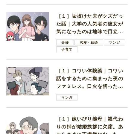
［１］垢抜けた夫がクズだっ
た話｜大学の人気者の彼女が
気になったのは地味で目立た
ない男子学生
夫婦
恋愛・結婚
マンガ
子育て
［１］コワい体験談｜コワい
話をするために集まった夜の
ファミレス。口火を切ったの
は電車好きの男の子ママ
マンガ
［１］嫁いびり義母｜親代わ
りの姉が結婚挨拶に欠席。あ