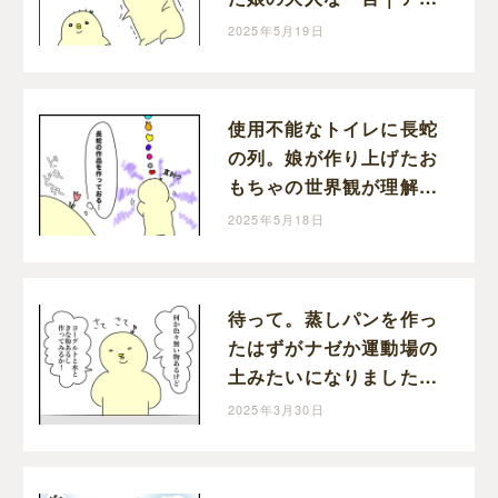
アゲの育児絵日記
2025年5月19日
使用不能なトイレに長蛇
の列。娘が作り上げたお
もちゃの世界観が理解不
能だった｜アツアゲの育
2025年5月18日
児絵日記
待って。蒸しパンを作っ
たはずがナゼか運動場の
土みたいになりました。
｜アツアゲの育児絵日記
2025年3月30日