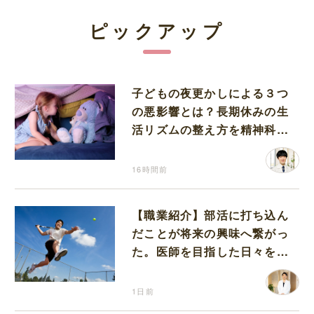
ピックアップ
子どもの夜更かしによる３つ
の悪影響とは？長期休みの生
活リズムの整え方を精神科医
が解説
16時間前
【職業紹介】部活に打ち込ん
だことが将来の興味へ繋がっ
た。医師を目指した日々を振
り返って思うこと
1日前