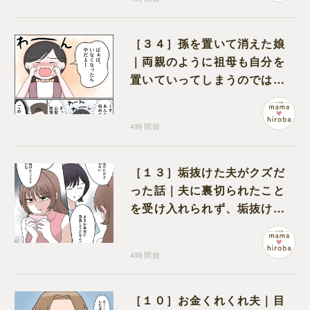
［３４］孫を置いて消えた娘
｜両親のように祖母も自分を
置いていってしまうのでは？
と怯えて泣く孫に心が痛む
4時間前
［１３］垢抜けた夫がクズだ
った話｜夫に裏切られたこと
を受け入れられず、垢抜けた
ことが関係しているのかと嘆
く
4時間前
［１０］お金くれくれ夫｜目