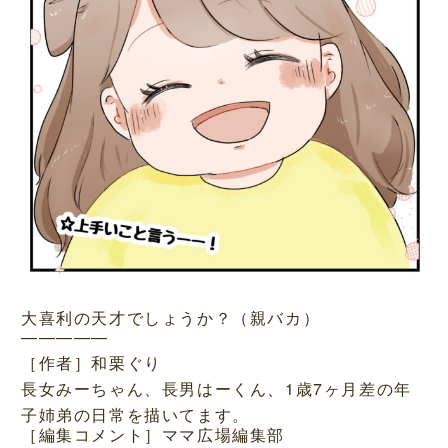
大喜利の天才でしょうか？（親バカ）
—————
［作者］和栗ぐり
長女みーちゃん、長男はーくん、1歳7ヶ月差の年
子姉弟の日常を描いてます。
［編集コメント］ママ広場編集部