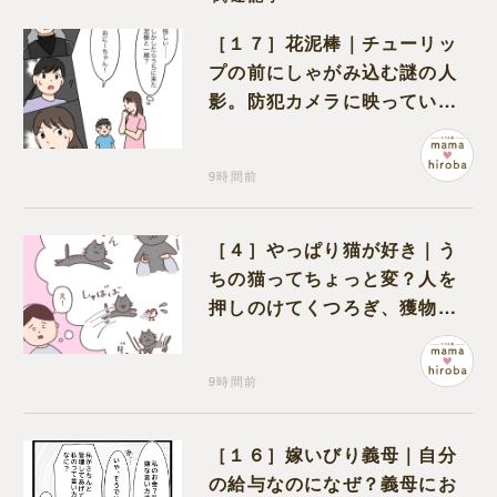
［１７］花泥棒｜チューリッ
プの前にしゃがみ込む謎の人
影。防犯カメラに映っていた
のは娘の友達だった
9時間前
［４］やっぱり猫が好き｜う
ちの猫ってちょっと変？人を
押しのけてくつろぎ、獲物に
も物怖じしない鋼のハート
9時間前
［１６］嫁いびり義母｜自分
の給与なのになぜ？義母にお