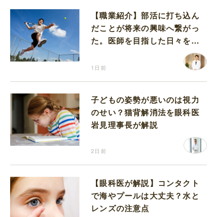
【職業紹介】部活に打ち込ん
だことが将来の興味へ繋がっ
た。医師を目指した日々を振
り返って思うこと
1日前
子どもの姿勢が悪いのは視力
のせい？猫背解消法を眼科医
岩見理事長が解説
2日前
【眼科医が解説】コンタクト
で海やプールは大丈夫？水と
レンズの注意点