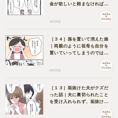
金が欲しいと頼まなければな
らない状況に疑問を抱く
9時間前
［３４］孫を置いて消えた娘
｜両親のように祖母も自分を
置いていってしまうのでは？
と怯えて泣く孫に心が痛む
9時間前
［１３］垢抜けた夫がクズだ
った話｜夫に裏切られたこと
を受け入れられず、垢抜けた
ことが関係しているのかと嘆
く