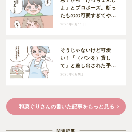
よ」とプロポーズ。断っ
たものの可愛すぎてやっ
ぱり結婚したくなった｜
2025年6月11日
和栗家の日々
そうじゃないけど可愛
い！「（パンを）貸し
て」と差し出された手に
反射的に自分の手を重ね
2025年6月9日
ちゃう息子｜和栗家の
日々
和栗ぐりさんの書いた記事をもっと見る
関連記事