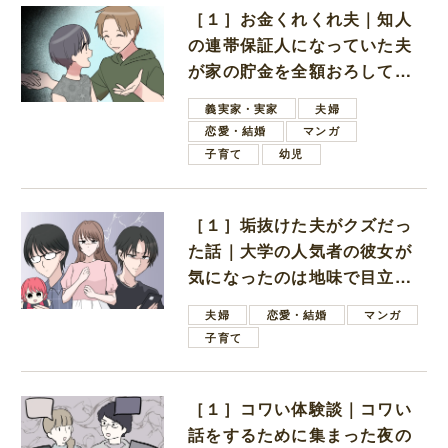
［１］お金くれくれ夫｜知人
の連帯保証人になっていた夫
が家の貯金を全額おろしてほ
しいと言ってきた
義実家・実家
夫婦
恋愛・結婚
マンガ
子育て
幼児
［１］垢抜けた夫がクズだっ
た話｜大学の人気者の彼女が
気になったのは地味で目立た
ない男子学生
夫婦
恋愛・結婚
マンガ
子育て
［１］コワい体験談｜コワい
話をするために集まった夜の