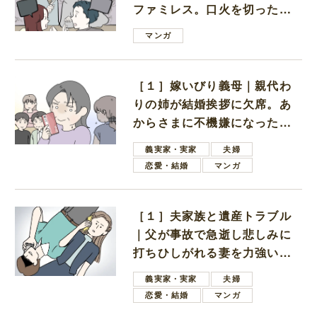
ファミレス。口火を切ったの
は電車好きの男の子ママ
マンガ
［１］嫁いびり義母｜親代わ
りの姉が結婚挨拶に欠席。あ
からさまに不機嫌になった義
母
義実家・実家
夫婦
恋愛・結婚
マンガ
［１］夫家族と遺産トラブル
｜父が事故で急逝し悲しみに
打ちひしがれる妻を力強い言
葉で励ます夫
義実家・実家
夫婦
恋愛・結婚
マンガ