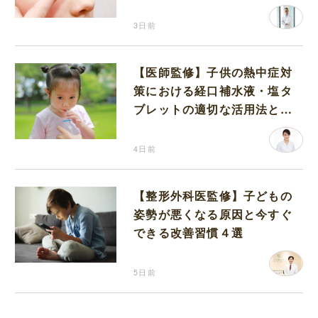
3日前
【医師監修】子供の熱中症対
策における経口補水液・塩タ
ブレットの適切な活用法と水
分補給の注意点
4日前
【整形外科医監修】子どもの
姿勢が悪くなる原因と今すぐ
できる改善習慣４選
5日前