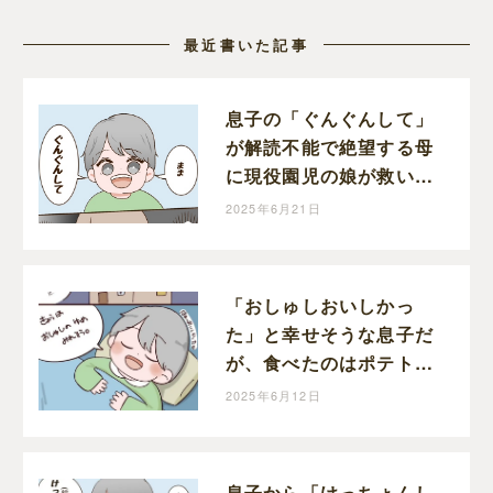
最近書いた記事
息子の「ぐんぐんして」
が解読不能で絶望する母
に現役園児の娘が救いの
手を差し伸べる｜和栗家
2025年6月21日
の日々
「おしゅしおいしかっ
た」と幸せそうな息子だ
が、食べたのはポテトと
唐揚げです｜和栗家の
2025年6月12日
日々
息子から「けっちょんし