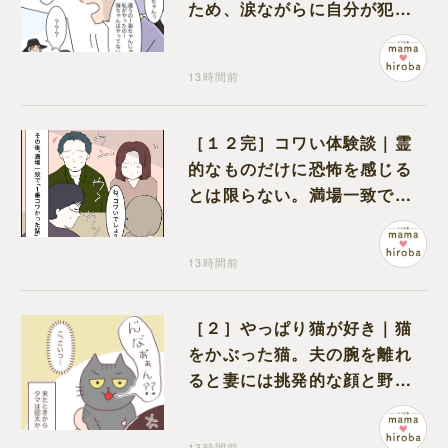
ため、涙ながらに自分が犯人
だと名乗り出た娘
13時間前
［１２完］コワい体験談｜霊
的なものだけに恐怖を感じる
とは限らない。満場一致でコ
ワいと認定された意外な体験
13時間前
［２］やっぱり猫が好き｜猫
をかぶった猫。夫の腕を離れ
ると妻には挑発的な顔と野太
い鳴き声
13時間前