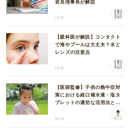
岩見理事長が解説
1日前
【眼科医が解説】コンタクト
で海やプールは大丈夫？水と
レンズの注意点
2日前
【医師監修】子供の熱中症対
策における経口補水液・塩タ
ブレットの適切な活用法と水
分補給の注意点
3日前