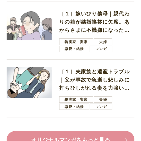
［１］嫁いびり義母｜親代わ
りの姉が結婚挨拶に欠席。あ
からさまに不機嫌になった義
母
義実家・実家
夫婦
恋愛・結婚
マンガ
［１］夫家族と遺産トラブル
｜父が事故で急逝し悲しみに
打ちひしがれる妻を力強い言
葉で励ます夫
義実家・実家
夫婦
恋愛・結婚
マンガ
オリジナルマンガをもっと見る