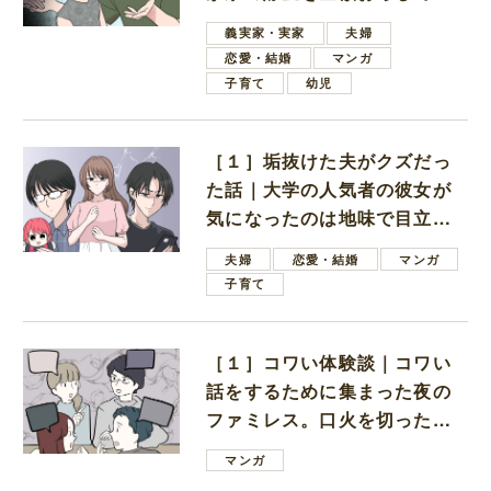
しいと言ってきた
義実家・実家
夫婦
恋愛・結婚
マンガ
子育て
幼児
［１］垢抜けた夫がクズだっ
た話｜大学の人気者の彼女が
気になったのは地味で目立た
ない男子学生
夫婦
恋愛・結婚
マンガ
子育て
［１］コワい体験談｜コワい
話をするために集まった夜の
ファミレス。口火を切ったの
は電車好きの男の子ママ
マンガ