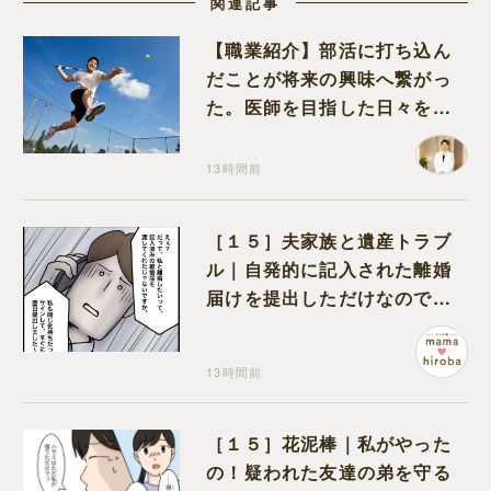
関連記事
【職業紹介】部活に打ち込ん
だことが将来の興味へ繋がっ
た。医師を目指した日々を振
り返って思うこと
13時間前
［１５］夫家族と遺産トラブ
ル｜自発的に記入された離婚
届けを提出しただけなので、
何も問題なし
13時間前
［１５］花泥棒｜私がやった
の！疑われた友達の弟を守る