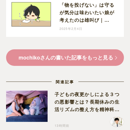
「物を投げない」は守る
が気分は味わいたい娘が
考えたのは雄叫び｜
mochikoの育児マンガ
2025年2月4日
mochikoさんの書いた記事をもっと見る
関連記事
子どもの夜更かしによる３つ
の悪影響とは？長期休みの生
活リズムの整え方を精神科医
が解説
13時間前