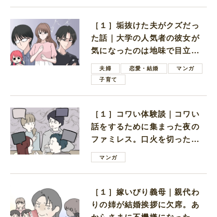
［１］垢抜けた夫がクズだっ
た話｜大学の人気者の彼女が
気になったのは地味で目立た
ない男子学生
夫婦
恋愛・結婚
マンガ
子育て
［１］コワい体験談｜コワい
話をするために集まった夜の
ファミレス。口火を切ったの
は電車好きの男の子ママ
マンガ
［１］嫁いびり義母｜親代わ
りの姉が結婚挨拶に欠席。あ
からさまに不機嫌になった義