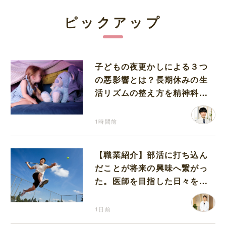
ピックアップ
子どもの夜更かしによる３つ
の悪影響とは？長期休みの生
活リズムの整え方を精神科医
が解説
1時間前
【職業紹介】部活に打ち込ん
だことが将来の興味へ繋がっ
た。医師を目指した日々を振
り返って思うこと
1日前