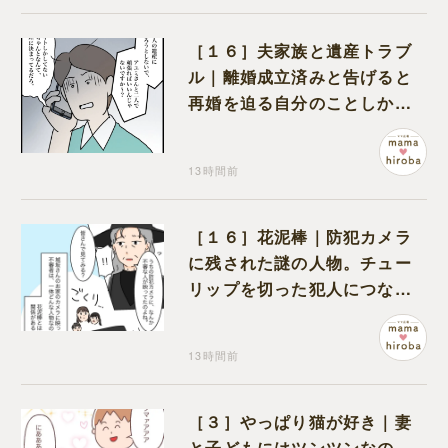
［１６］夫家族と遺産トラブ
ル｜離婚成立済みと告げると
再婚を迫る自分のことしか考
えない元夫
13時間前
［１６］花泥棒｜防犯カメラ
に残された謎の人物。チュー
リップを切った犯人につなが
る証拠になるのか期待する
13時間前
［３］やっぱり猫が好き｜妻
と子どもにはツンツンなの