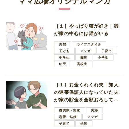
ママ広場オリジナルマンガ
［１］やっぱり猫が好き｜我
が家の中心には猫がいる
夫婦
ライフスタイル
子ども
マンガ
子育て
中学生
園児
小学生
幼児
高校生
［１］お金くれくれ夫｜知人
の連帯保証人になっていた夫
が家の貯金を全額おろしてほ
しいと言ってきた
義実家・実家
夫婦
恋愛・結婚
マンガ
子育て
幼児