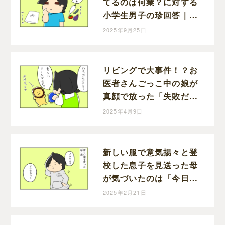
てるのは何業？に対する
小学生男子の珍回答｜
mochikoの育児マンガ
2025年9月25日
リビングで大事件！？お
医者さんごっこ中の娘が
真顔で放った「失敗だ」
｜mochikoの育児マンガ
2025年4月9日
新しい服で意気揚々と登
校した息子を見送った母
が気づいたのは「今日、
習字ある日」｜mochiko
2025年2月21日
の育児マンガ