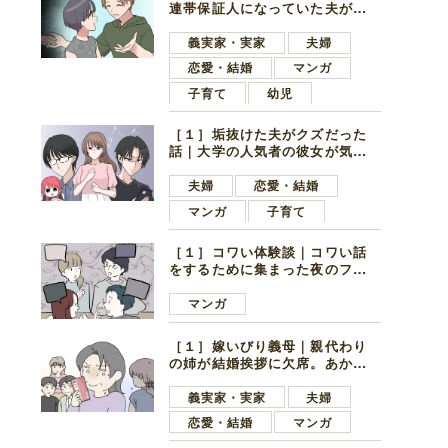
連帯保証人になっていた夫が家
の貯金を全額おろしてほしいと
言ってきた
義実家・実家
夫婦
恋愛・結婚
マンガ
子育て
幼児
［１］垢抜けた夫がクズだった
話｜大学の人気者の彼女が気に
なったのは地味で目立たない男
子学生
夫婦
恋愛・結婚
マンガ
子育て
［１］コワい体験談｜コワい話
をするために集まった夜のファ
ミレス。口火を切ったのは電車
好きの男の子ママ
マンガ
［１］嫁いびり義母｜親代わり
の姉が結婚挨拶に欠席。あから
さまに不機嫌になった義母
義実家・実家
夫婦
恋愛・結婚
マンガ