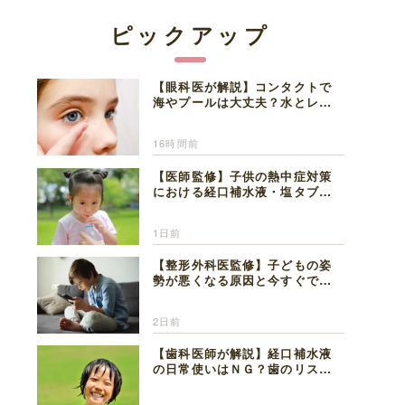
ピックアップ
【眼科医が解説】コンタクトで
海やプールは大丈夫？水とレン
ズの注意点
16時間前
【医師監修】子供の熱中症対策
における経口補水液・塩タブレ
ットの適切な活用法と水分補給
の注意点
1日前
【整形外科医監修】子どもの姿
勢が悪くなる原因と今すぐでき
る改善習慣４選
2日前
【歯科医師が解説】経口補水液
の日常使いはＮＧ？歯のリスク
と熱中症対策