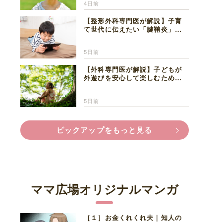
4日前
【整形外科専門医が解説】子育
て世代に伝えたい「腱鞘炎」の
正しい知識と対処法
5日前
【外科専門医が解説】子どもが
外遊びを安心して楽しむため
に、家族で知っておきたいマダ
ニ対策
5日前
ピックアップをもっと見る
ママ広場オリジナルマンガ
［１］お金くれくれ夫｜知人の