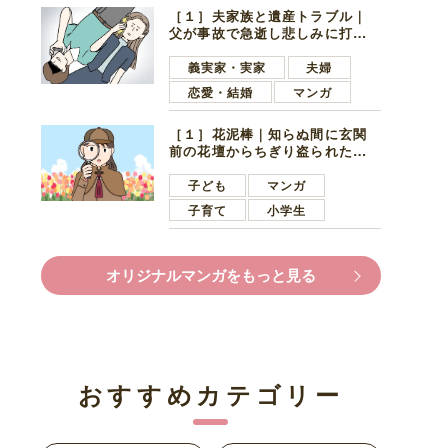
［１］夫家族と遺産トラブル｜
父が事故で急逝し悲しみに打ち
ひしがれる妻を力強い言葉で励
ます夫
義実家・実家
夫婦
恋愛・結婚
マンガ
［１］花泥棒｜知らぬ間に玄関
前の花壇からちぎり盗られたチ
ューリップ。朝の楽しみを奪わ
れたショックは大きい
子ども
マンガ
子育て
小学生
オリジナルマンガをもっと見る
おすすめカテゴリー